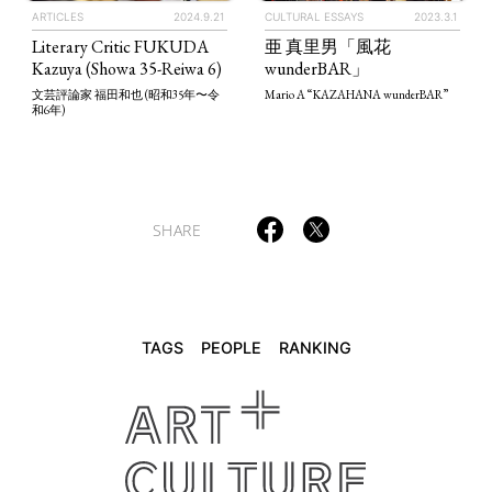
ARTICLES
2024.9.21
CULTURAL ESSAYS
2023.3.1
Literary Critic FUKUDA
亜 真里男「風花
TAGS
PEOPLE
RANKING
Kazuya (Showa 35-Reiwa 6)
wunderBAR」
文芸評論家 福田和也 (昭和35年〜令
Mario A “KAZAHANA wunderBAR”
和6年)
ART WORLD
CULTURAL ESSAYS
POP CULTURE
JP-SOCIETY
SHARE
POLITICS
REVIEWS
ARTICLES
TAGS
PEOPLE
RANKING