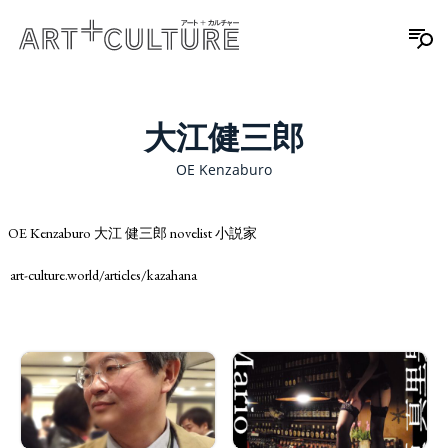
大江健三郎
OE Kenzaburo
OE Kenzaburo 大江 健三郎 novelist 小説家
art-culture.world/articles/kazahana