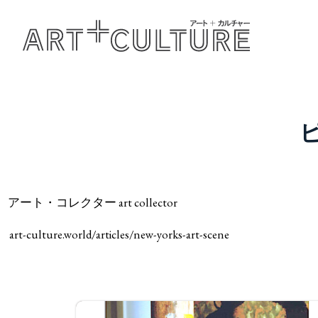
アート・コレクター art collector
art-culture.world/articles/new-yorks-art-scene