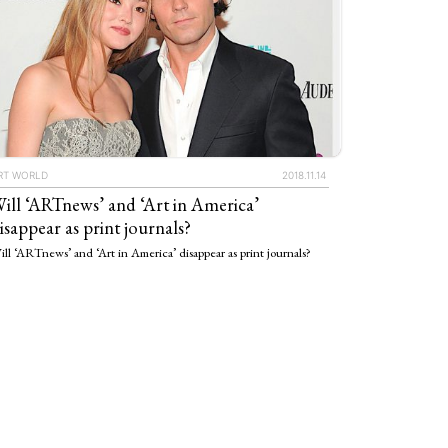
RT WORLD
2018.11.14
ill ‘ARTnews’ and ‘Art in America’
isappear as print journals?
ll ‘ARTnews’ and ‘Art in America’ disappear as print journals?
IEWS
ARTICLES