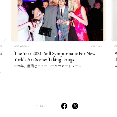
TAGS
PEOPLE
RANKING
10
ART WORLD
2021.1.20
A
t
The Year 2021. Still Symptomatic For New
W
York’s Art Scene: Taking Drugs.
d
2021年。麻薬とニューヨークのアートシーン
Wi
る
ULTURAL ESSAYS
POP CULTURE
JP-SOCIETY
POLITICS
REV
SHARE