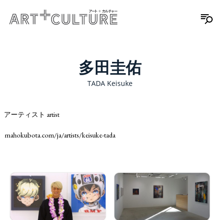
多田圭佑
TADA Keisuke
アーティスト artist
mahokubota.com/ja/artists/keisuke-tada