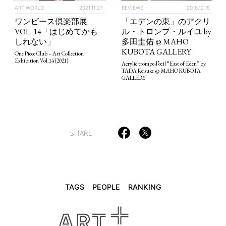
ART WORLD
2021.11.27
REVIEWS
2018.12.15
ワンピース倶楽部展
「エデンの東」のアクリ
VOL. 14「はじめてかも
ル・トロンプ・ルイユ by
TAGS
PEOPLE
RANKING
しれない」
多田圭佑 @ MAHO
KUBOTA GALLERY
One Piece Club – Art Collection
Exhibition Vol.14 (2021)
Acrylic trompe-l’œil “East of Eden” by
TADA Keisuke @ MAHO KUBOTA
GALLERY
ART WORLD
CULTURAL ESSAYS
POP CULTURE
JP-SOCIETY
POLITICS
REVIEWS
ARTICLES
SHARE
TAGS
PEOPLE
RANKING