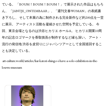
ている。 「BOUM！BOUM！BOUM！」で展示された作品はもちろ
ん、 「JANTJE_ONTEMBAAR」、「週刊文春WOMAN」の表紙書
き下ろし、 そして本展の為に制作される完全新作など約200点を一堂
に展示。 アーティスト活動を凝縮させた空間を予定している。 今
回、東京会場となるのは渋谷ヒカリエ ホールA。 ヒカリエ開業10周
年の記念ロゴマークを香取慎吾が制作するなど縁も深い。 アート・
流行の発信地 渋谷を皮切りにジャパンツアーとして全国巡回するこ
とも決定している。
art-culture.world/articles/liar-katori-shingo-i-have-a-solo-exhibition-in-the-
louvre-museum
TAGS
PEOPLE
RANKING
ART WORLD
CULTURAL ESSAYS
POP CULTURE
JP-SOCIETY