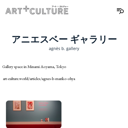
アニエスベー ギャラリー
agnès b. gallery
Gallery space in Minami Aoyama, Tokyo
art-culture.world/articles/agnes-b-mariko-ohya