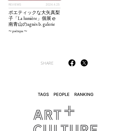
REVIEWS
2024.4.25
ポエティックな大矢真梨
TAGS
PEOPLE
RANKING
子「La lumière」個展 @
南青山のagnès b. galerie
〜 poétique 〜
ART WORLD
CULTURAL ESSAYS
POP CULTURE
JP-SOCIETY
SHARE
POLITICS
REVIEWS
ARTICLES
TAGS
PEOPLE
RANKING