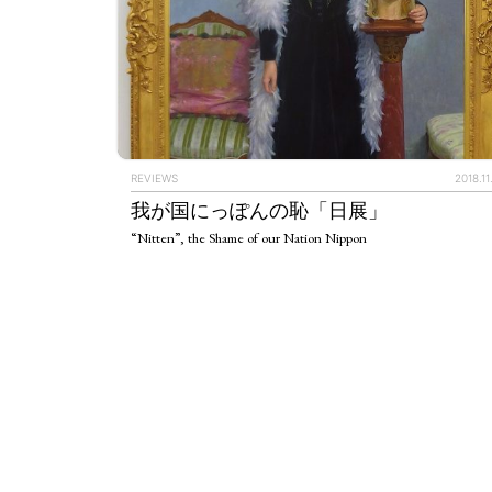
ART WORLD
C
REVIEWS
2018.11
我が国にっぽんの恥「日展」
“Nitten”, the Shame of our Nation Nippon