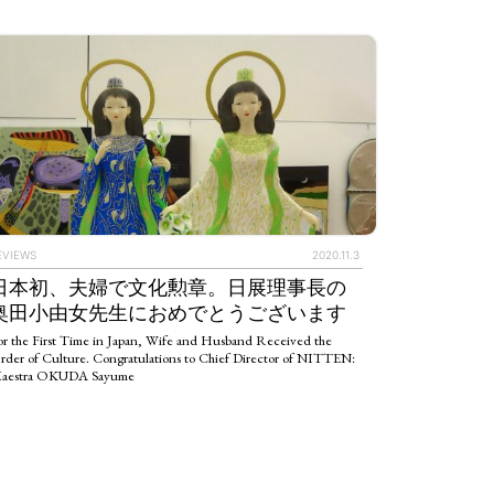
EVIEWS
2020.11.3
日本初、夫婦で文化勲章。日展理事長の
奥田小由女先生におめでとうございます
or the First Time in Japan, Wife and Husband Received the
rder of Culture. Congratulations to Chief Director of NITTEN:
aestra OKUDA Sayume