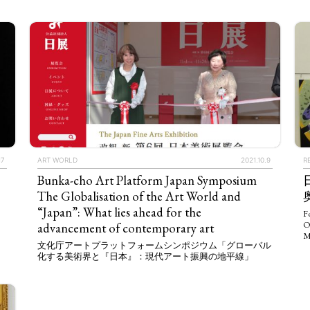
17
ART WORLD
2021.10.9
R
Bunka-cho Art Platform Japan Symposium
The Globalisation of the Art World and
“Japan”: What lies ahead for the
F
O
advancement of contemporary art
TAGS
PEOPLE
RANKING
M
⽂化庁アートプラットフォームシンポジウム「グローバル
化する美術界と『⽇本』：現代アート振興の地平線」