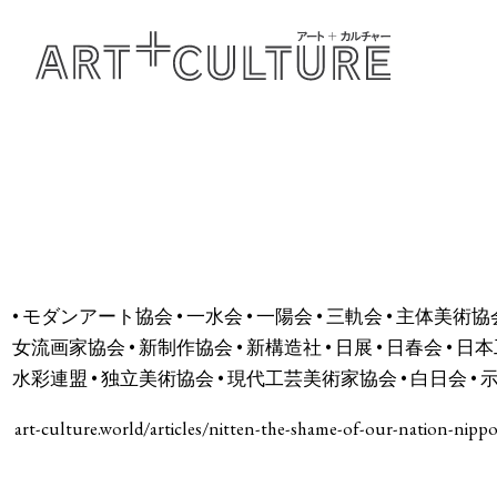
• モダンアート協会 • 一水会 • 一陽会 • 三軌会 • 主体美術協会 
女流画家協会 • 新制作協会 • 新構造社 • 日展 • 日春会 • 日本工
水彩連盟 • 独立美術協会 • 現代工芸美術家協会 • 白日会 • 
art-culture.world/articles/nitten-the-shame-of-our-nation-nipp