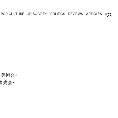
POP CULTURE
JP-SOCIETY
POLITICS
REVIEWS
ARTICLES
洋美術会 •
東光会 •