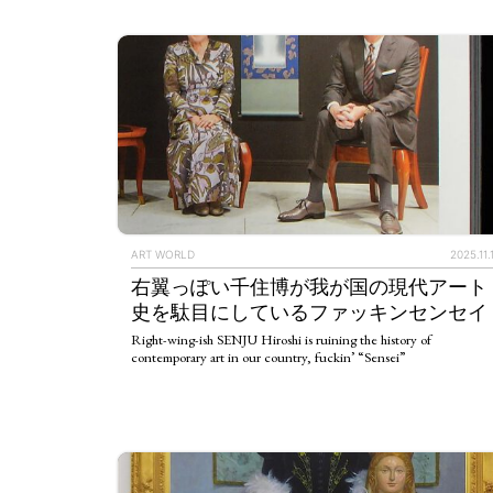
ART WORLD
2025.11.
右翼っぽい千住博が我が国の現代アート
史を駄目にしているファッキンセンセイ
Right-wing-ish SENJU Hiroshi is ruining the history of
contemporary art in our country, fuckin’ “Sensei”