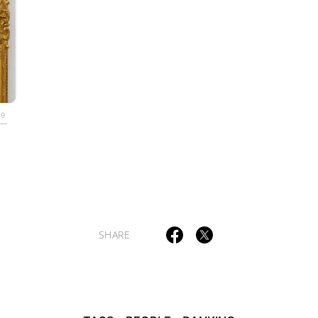
ULTURAL ESSAYS
POP CULTURE
JP-SOCIETY
POLITICS
REV
.9
SHARE