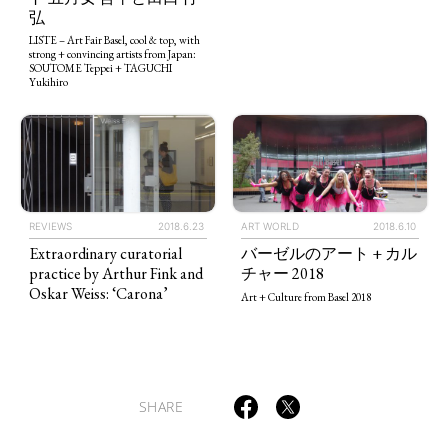
弘
LISTE – Art Fair Basel, cool & top, with
strong + convincing artists from Japan:
ART WORLD
CULTURAL ESSAYS
POP CULTURE
JP-SOCIETY
SOUTOME Teppei + TAGUCHI
Yukihiro
POLITICS
REVIEWS
ARTICLES
REVIEWS
2018.6.23
ART WORLD
2018.6.10
Extraordinary curatorial
バーゼルのアート + カル
practice by Arthur Fink and
チャー 2018
Oskar Weiss: ‘Carona’
Art + Culture from Basel 2018
SHARE