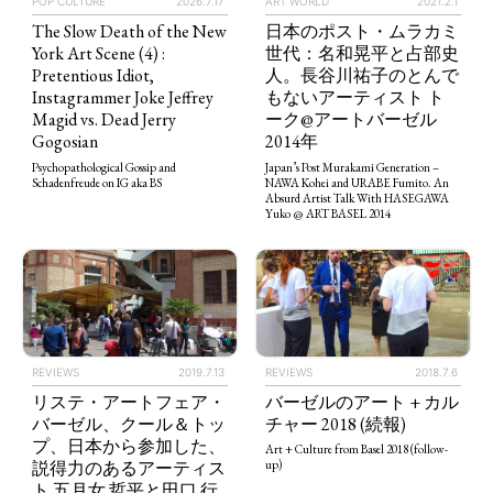
POP CULTURE
2026.7.17
ART WORLD
2021.2.1
The Slow Death of the New
日本のポスト・ムラカミ
York Art Scene (4) :
世代：名和晃平と占部史
Pretentious Idiot,
人。長谷川祐子のとんで
Instagrammer Joke Jeffrey
もないアーティスト ト
Magid vs. Dead Jerry
ーク@アートバーゼル
Gogosian
2014年
Psychopathological Gossip and
Japan’s Post Murakami Generation –
Schadenfreude on IG aka BS
NAWA Kohei and URABE Fumito. An
Absurd Artist Talk With HASEGAWA
Yuko @ ART BASEL 2014
REVIEWS
2019.7.13
REVIEWS
2018.7.6
リステ・アートフェア・
バーゼルのアート + カル
TAGS
PEOPLE
RANKING
バーゼル、クール＆トッ
チャー 2018 (続報)
プ、日本から参加した、
Art + Culture from Basel 2018 (follow-
説得力のあるアーティス
up)
ト 五月女 哲平と田口 行