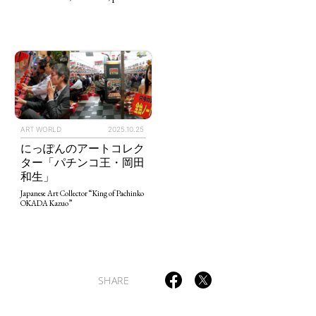
ART WORLD
CULTURAL ESSAYS
POP CULTURE
JP-SOCIETY
POLITICS
REVIEWS
ARTICLES
ART WORLD
2025.10.25
にっぽんのアートコレク
ター「パチンコ王・岡田
和生」
Japanese Art Collector “King of Pachinko
OKADA Kazuo”
SHARE