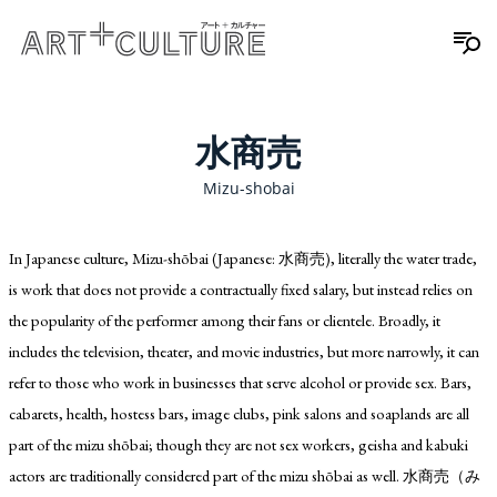
水商売
Mizu-shobai
In Japanese culture, Mizu-shōbai (Japanese: 水商売), literally the water trade,
is work that does not provide a contractually fixed salary, but instead relies on
the popularity of the performer among their fans or clientele. Broadly, it
includes the television, theater, and movie industries, but more narrowly, it can
refer to those who work in businesses that serve alcohol or provide sex. Bars,
cabarets, health, hostess bars, image clubs, pink salons and soaplands are all
part of the mizu shōbai; though they are not sex workers, geisha and kabuki
actors are traditionally considered part of the mizu shōbai as well. 水商売（み