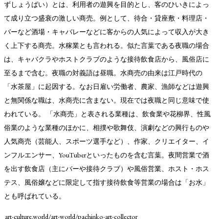
ずしょうばい）とは、利用者の遊興を目的とし、客のひいきによっ
て成り立つ盛衰の激しい商売。例として、待合・貸座敷・料理店・
バーなど酒場・キャバレーなどに客からの人気によって収入が大き
く上下する商売。水稼業とも言われる。似た言葉である夜職の場合
は、キャバクラやホストクラブのような接待飲食店から、風俗店に
至るまで含む。夜職の対義語は昼職。水商売の由来は江戸時代の
「水茶屋」に起因する。なお日雇い労働者、農家、漁師などは遊興
と無関係な職は、水商売に含まない。現在では夜職と同じ意味で使
われている。 「水商売」と表される業種は、飲食業や花柳界、性風
俗業のような業種のほかに、相撲や歌舞伎、演劇などの興行ものや
人気商売（芸能人、スポーツ選手など）、作家、クリエイター、イ
ンフルエンサー、YouTuberといったものを含む言葉。夜間営業で酒
を出す飲食店（主にバーや接待クラブ）や風俗営業、ホスト・ホス
TAGS
PEOPLE
RANKING
テス、風俗嬢などに限定して指す接待飲食等営業の場合は「お水」
とも呼ばれている。
art-culture.world/art-world/pachinko-art-collector