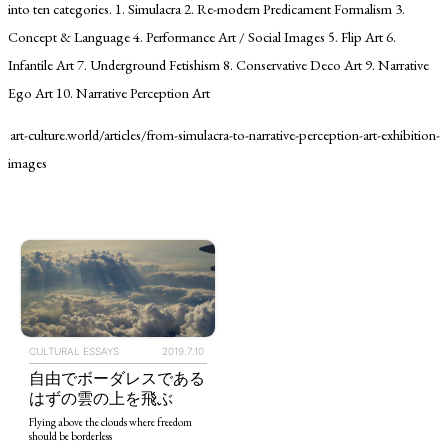
into ten categories. 1. Simulacra 2. Re-modern Predicament Formalism 3.
Concept & Language 4. Performance Art / Social Images 5. Flip Art 6.
Infantile Art 7. Underground Fetishism 8. Conservative Deco Art 9. Narrative
Ego Art 10. Narrative Perception Art
art-culture.world/articles/from-simulacra-to-narrative-perception-art-exhibition-
images
TAGS
PEOPLE
RANKING
ART WORLD
CULTURAL ESSAYS
POP CULTURE
JP-SOCIETY
CULTURAL ESSAYS
2019.7.10
自由でボーダレスである
POLITICS
REVIEWS
ARTICLES
はずの雲の上を飛ぶ
Flying above the clouds where freedom
should be borderless