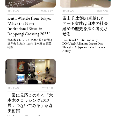
REVIEWS
2026.5.22
REVIEWS
2019.5.16
Keith Whittle from Tokyo:
毒山 凡太朗の卓越した
“After the New:
アート実践は日本の社会
Institutional Ritual in
経済の歴史を深く考えさ
Roppongi Crossing 2025”
せる
六本木クロッシング2025展：時間は
Exceptional Artistic Practice By
過ぎ去る わたしたちは永遠 @ 森美
DOKUYAMA Bontaro Inspires Deep
術館
Thoughts On Japanese Socio-Economic
History
TAGS
PEOPLE
RANKING
REVIEWS
2019.5.11
非常に見応えのある「六
ART WORLD
CULTURAL ESSAYS
POP CULTURE
JP-SOCIETY
本木クロッシング2019
POLITICS
REVIEWS
ARTICLES
展：つないでみる」@ 森
美術館