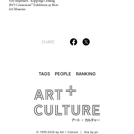
Very Impressive “Roppongi Crossing
2019: Connexions” Exhibition @ Mori
Art Museum
SHARE
TAGS
PEOPLE
RANKING
© 1999-2026 by Art + Culture
Site by pii