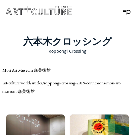
六本木クロッシング
Roppongi Crossing
Mori Art Museum 森美術館
art-culture.world/articles/roppongi-crossing-2019-connexions-mori-art-
museum-森美術館