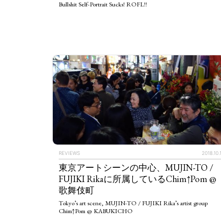
Bullshit Self-Portrait Sucks! ROFL!!
REVIEWS
2018.10.
東京アートシーンの中心、MUJIN-TO /
FUJIKI Rikaに所属しているChim↑Pom @
歌舞伎町
Tokyo’s art scene, MUJIN-TO / FUJIKI Rika’s artist group
Chim↑Pom @ KABUKICHO