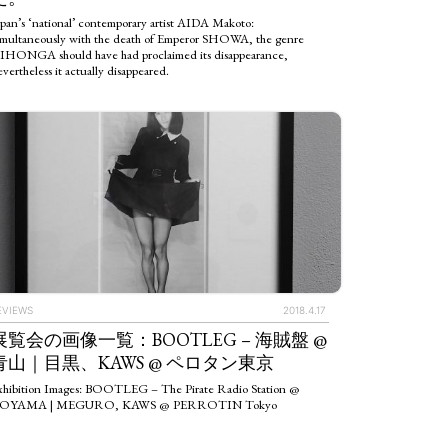
pan’s ‘national’ contemporary artist AIDA Makoto:
imultaneously with the death of Emperor SHOWA, the genre
IHONGA should have had proclaimed its disappearance,
vertheless it actually disappeared.
EVIEWS
2018.4.17
展覧会の画像一覧：BOOTLEG – 海賊盤 @
青山｜目黒、KAWS @ ペロタン東京
xhibition Images: BOOTLEG – The Pirate Radio Station @
OYAMA | MEGURO, KAWS @ PERROTIN Tokyo