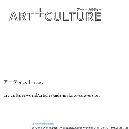
アーティスト artist
art-culture.world/articles/aida-makoto-subversion