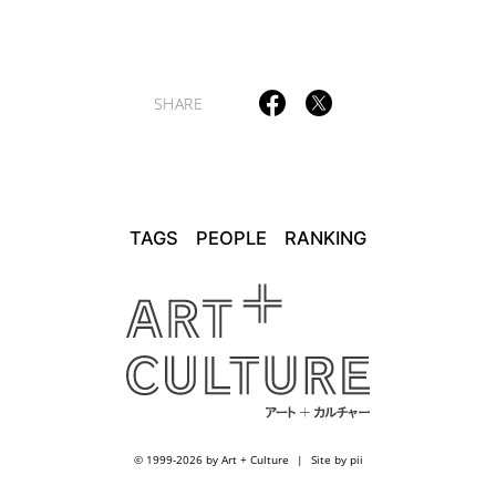
SHARE
TAGS
PEOPLE
RANKING
© 1999-2026 by Art + Culture
Site by pii