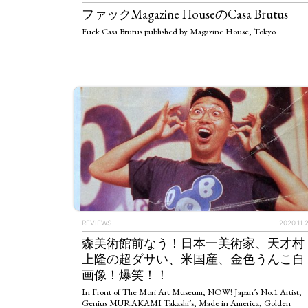
ファックMagazine HouseのCasa Brutus
Fuck Casa Brutus published by Magazine House, Tokyo
ART WORLD
C
REVIEWS
2020.11.
森美術館前なう！日本一美術家、天才村
上隆の超ダサい、米国産、金色うんこ自
画像！爆笑！！
In Front of The Mori Art Museum, NOW! Japan’s No.1 Artist,
Genius MURAKAMI Takashi’s, Made in America, Golden