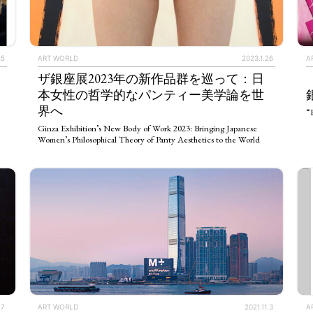
25
ART WORLD
2023.1.26
A
ザ銀座展2023年の新作品群を巡って：日
本女性の哲学的なパンティー美学論を世
界へ
“
Ginza Exhibition’s New Body of Work 2023: Bringing Japanese
Women’s Philosophical Theory of Panty Aesthetics to the World
.7
ART WORLD
2021.11.3
A