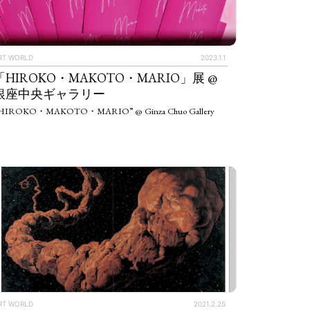
RT WORLD
2023.1.1
「HIROKO・MAKOTO・MARIO」展 @
銀座中央ギャラリー
HIROKO・MAKOTO・MARIO” @ Ginza Chuo Gallery
RT WORLD
2021.2.25