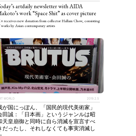
oday’s artdaily newsletter with AIDA
akoto’s work “Space Shit” as cover picture
+ receives new donation from collector Hallam Chow, consisting
 works by Asian contemporary artists
IEWS
ARTICLES
RT WORLD
2019.2.5
我が国にっぽん、「国民的現代美術家」
会田誠：「日本画」というジャンルは昭
和天皇崩御と同時に自ら消滅を宣言すべ
きだったし、それしなくても事実消滅し
た。