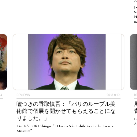
Ja
S
N
ne
14
REVIEWS
2018.9.19
R
嘘つきの香取慎吾：「パリのルーブル美
術館で個展を開かせてもらえることにな
りました。」
E
A
Liar KATORI Shingo: “I Have a Solo Exhibition in the Louvre
Museum”