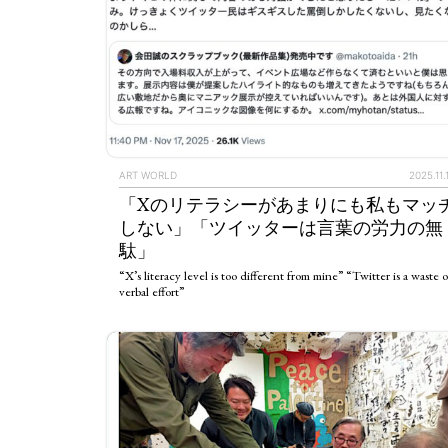
ART WORLD
2025.11.
「Xのリテラシーがあまりにも私もマッ
しない」「ツイッターは言葉の労力の無
駄」
“X’s literacy level is too different from mine” “Twitter is a waste o
verbal effort”