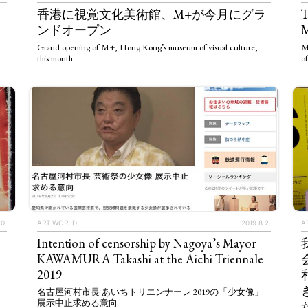
TAGS
PEOPLE
RANKING
香港に視覚文化美術館、M+が今月にグラ
T
ンドオープン
M
Grand opening of M+, Hong Kong’s museum of visual culture,
M
this month
of
ULTURAL ESSAYS
POP CULTURE
JP-SOCIETY
POLITICS
REV
20
ART WORLD
2019.8.2
A
Intention of censorship by Nagoya’s Mayor
KAWAMURA Takashi at the Aichi Triennale
2019
名古屋河村市長 あいちトリエンナーレ 2019の「少女像」
展示中止求める意向