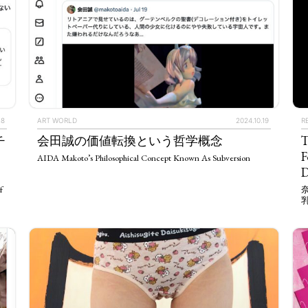
18
ART WORLD
2024.10.19
R
チ
会田誠の価値転換という哲学概念
T
F
AIDA Makoto’s Philosophical Concept Known As Subversion
D
f