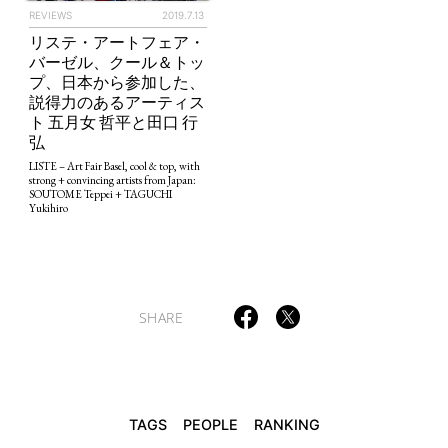
REVIEWS
2019.7.13
リステ・アートフェア・
バーゼル、クール＆トッ
プ、日本から参加した、
TAGS
PEOPLE
RANKING
説得力のあるアーティス
ト 五月女 哲平と田口 行
弘
LISTE – Art Fair Basel, cool & top, with
strong + convincing artists from Japan:
SOUTOME Teppei + TAGUCHI
Yukihiro
ART WORLD
CULTURAL ESSAYS
POP CULTURE
JP-SOCIETY
POLITICS
REVIEWS
ARTICLES
SHARE
TAGS
PEOPLE
RANKING