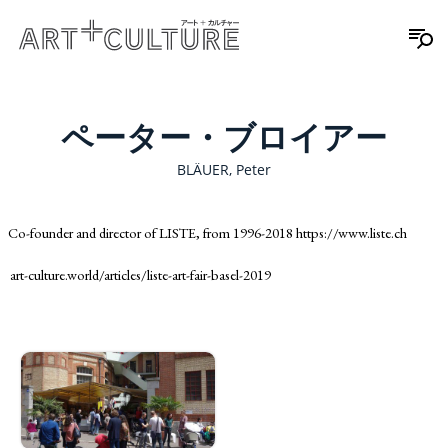
ペーター・ブロイアー
BLÄUER, Peter
Co-founder and director of LISTE, from 1996-2018 https://www.liste.ch
art-culture.world/articles/liste-art-fair-basel-2019