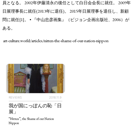
員となる。 2002年伊藤清永の後任として白日会会長に就任。 2009年
日展理事長に就任(2013年に退任)。 2015年日展理事を退任し、新顧
問に就任[1]。 • 『中山忠彦画集』（ビジョン企画出版社、2006）が
ある。
art-culture.world/articles/nitten-the-shame-of-our-nation-nippon
TAGS
PEOPLE
RANKING
REVIEWS
2018.11.9
ART WORLD
CULTURAL ESSAYS
POP CULTURE
JP-SOCIETY
我が国にっぽんの恥「日
展」
POLITICS
REVIEWS
ARTICLES
“Nitten”, the Shame of our Nation
Nippon