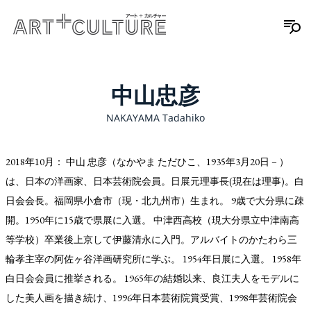
中山忠彦
NAKAYAMA Tadahiko
2018年10月： 中山 忠彦（なかやま ただひこ、1935年3月20日 – ）
は、日本の洋画家、日本芸術院会員。日展元理事長(現在は理事)。白
日会会長。福岡県小倉市（現・北九州市）生まれ。 9歳で大分県に疎
開。1950年に15歳で県展に入選。 中津西高校（現大分県立中津南高
等学校）卒業後上京して伊藤清永に入門。アルバイトのかたわら三
輪孝主宰の阿佐ヶ谷洋画研究所に学ぶ。 1954年日展に入選。 1958年
白日会会員に推挙される。 1965年の結婚以来、良江夫人をモデルに
した美人画を描き続け、1996年日本芸術院賞受賞、1998年芸術院会