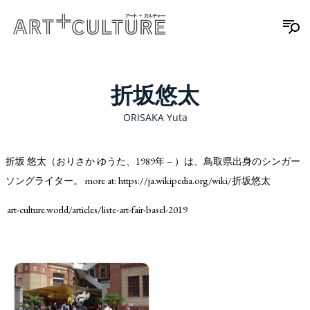
折坂悠太
ORISAKA Yuta
折坂 悠太（おりさか ゆうた、1989年 – ）は、鳥取県出身のシンガー
ソングライター。 more at: https://ja.wikipedia.org/wiki/折坂悠太
art-culture.world/articles/liste-art-fair-basel-2019