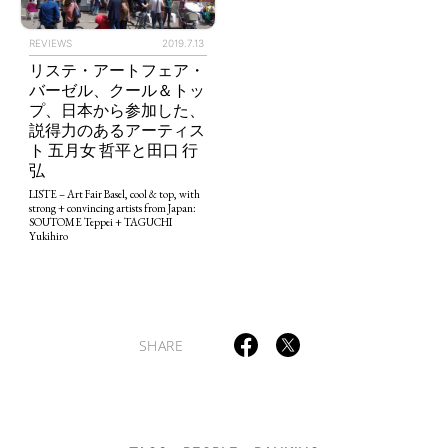
REVIEWS
2019.7.13
リステ・アートフェア・
バーゼル、クール＆トッ
プ、日本から参加した、
TAGS
PEOPLE
RANKING
説得力のあるアーティス
ト 五月女 哲平と田口 行
弘
LISTE – Art Fair Basel, cool & top, with
strong + convincing artists from Japan:
SOUTOME Teppei + TAGUCHI
Yukihiro
ART WORLD
CULTURAL ESSAYS
POP CULTURE
JP-SOCIETY
POLITICS
REVIEWS
ARTICLES
SHARE