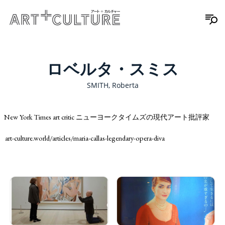
ロベルタ・スミス
SMITH, Roberta
New York Times art critic ニューヨークタイムズの現代アート批評家
art-culture.world/articles/maria-callas-legendary-opera-diva