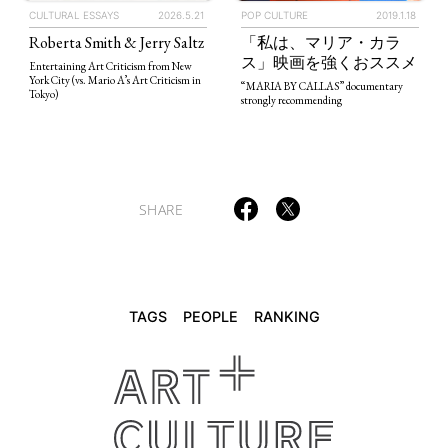
CULTURAL ESSAYS
2026.5.21
POP CULTURE
2019.1.18
Roberta Smith & Jerry Saltz
「私は、マリア・カラ
TAGS
PEOPLE
RANKING
ス」映画を強くおススメ
Entertaining Art Criticism from New
York City (vs. Mario A’s Art Criticism in
“MARIA BY CALLAS” documentary
Tokyo)
strongly recommending
ART WORLD
CULTURAL ESSAYS
POP CULTURE
JP-SOCIETY
SHARE
POLITICS
REVIEWS
ARTICLES
TAGS
PEOPLE
RANKING