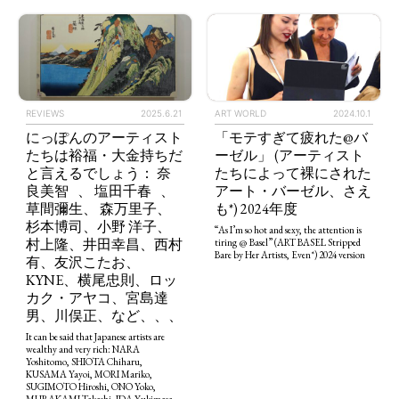
REVIEWS
2025.6.21
ART WORLD
2024.10.1
にっぽんのアーティスト
「モテすぎて疲れた@バ
たちは裕福・大金持ちだ
ーゼル」 (アーティスト
と言えるでしょう： 奈
たちによって裸にされた
良美智 、 塩田千春 、
アート・バーゼル、さえ
草間彌生、 森万里子、
も*) 2024年度
杉本博司、小野 洋子、
“As I’m so hot and sexy, the attention is
村上隆、井田幸昌、西村
tiring @ Basel” (ART BASEL Stripped
Bare by Her Artists, Even*) 2024 version
有、友沢こたお、
KYNE、横尾忠則、ロッ
カク・アヤコ、宮島達
男、川俣正、など、、、
It can be said that Japanese artists are
wealthy and very rich: NARA
Yoshitomo, SHIOTA Chiharu,
KUSAMA Yayoi, MORI Mariko,
SUGIMOTO Hiroshi, ONO Yoko,
MURAKAMI Takashi, IDA Yukimasa,