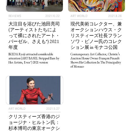
REVIEWS
2021.10.22
ART WORLD
2021.8.26
大注目を浴びた池田亮司
現代美術コレクター、兼
(アーティストたちによ
オークションハウス・ク
って裸にされたアート・
リスティーズ社長フラン
バーゼル、さえも*) 2021
ソワ・ピノー氏のコレク
年度
ション展 in モナコ公国
IKEDA Ryoji attracted considerable
Contemporary Art Collector, Christie’s
attention (ART BASEL Stripped Bare by
Auction House Owner François Pinault
Her Artists, Even*) 2021 version
Shows His Collection In The Principality
of Monaco
ART WORLD
2021.5.27
クリスティーズ香港のジ
ョージナ・ヒルトン氏：
杉本博司の東京オークシ