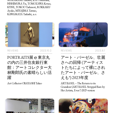
NISHIMURA Yu, TOMOZAWA Kotao,
KYNE, YOKOO Tadanori, ROKKAKU
Ayako, MIYAJIMA Tatsuo,
KAWAMATA Tadashi, a.o.
REVIEWS
2023.10.2
REVIEWS
2023.8.1
PORTRAITS展 @ 東京丸
アート・バーゼル、壮麗
の内の三井住友銀行東
さへの回帰 (アーティス
TAGS
PEOPLE
RANKING
館：アートコレクター大
トたちによって裸にされ
林剛郎氏の素晴らしい活
たアート・バーゼル、さ
躍
えも*) 2023年度
Art Collector OBAYASHI Takeo
ART BASEL – The Return to its
Grandeur (ART BASEL Stripped Bare by
Her Artists, Even*) 2023 version
ART WORLD
CULTURAL ESSAYS
POP CULTURE
JP-SOCIETY
POLITICS
REVIEWS
ARTICLES