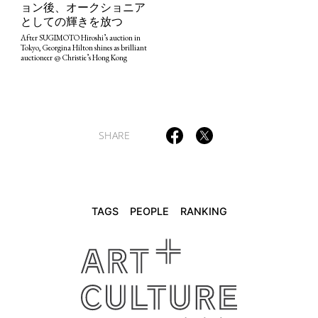
ョン後、オークショニア
としての輝きを放つ
After SUGIMOTO Hiroshi’s auction in
Tokyo, Georgina Hilton shines as brilliant
auctioneer @ Christie’s Hong Kong
SHARE
TAGS
PEOPLE
RANKING