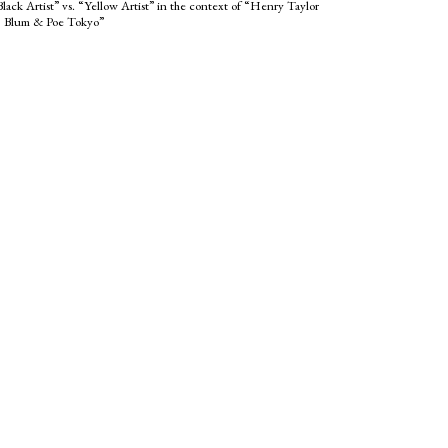
lack Artist” vs. “Yellow Artist” in the context of “Henry Taylor
 Blum & Poe Tokyo”