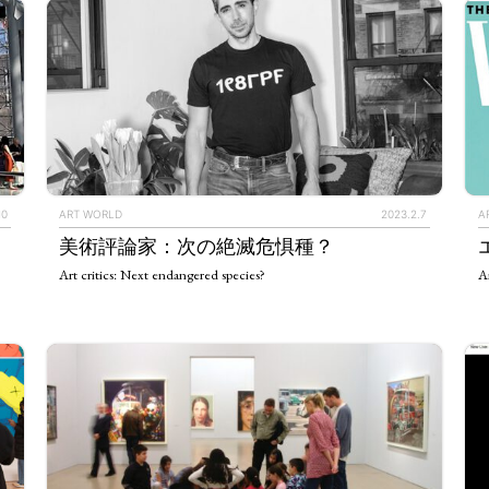
10
ART WORLD
2023.2.7
A
美術評論家：次の絶滅危惧種？
TAGS
PEOPLE
RANKING
Art critics: Next endangered species?
A
ULTURAL ESSAYS
POP CULTURE
JP-SOCIETY
POLITICS
REV