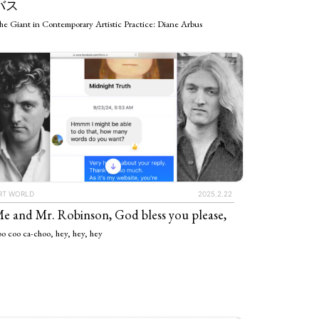
バス
e Giant in Contemporary Artistic Practice: Diane Arbus
RT WORLD
2025.2.22
e and Mr. Robinson, God bless you please,
o coo ca-choo, hey, hey, hey