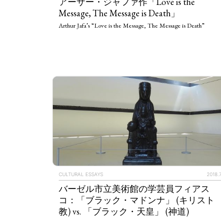
アーサー・ジャファ作「Love is the
Message, The Message is Death」
Arthur Jafa’s “Love is the Message, The Message is Death”
CULTURAL ESSAYS
2018.7
バーゼル市立美術館の学芸員フィアス
コ：「ブラック・マドンナ」 (キリスト
教) vs. 「ブラック・天皇」 (神道)