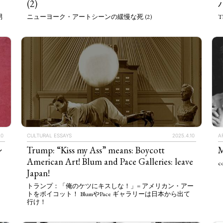
(2)
男
ニューヨーク・アートシーンの緩慢な死 (2)
Th
20
CULTURAL ESSAYS
2025.4.10
A
シ
Trump: “Kiss my Ass” means: Boycott
M
ホ
American Art! Blum and Pace Galleries: leave
co
Japan!
トランプ：「俺のケツにキスしな！」= アメリカン・アー
トをボイコット！ BlumやPace ギャラリーは日本から出て
行け！