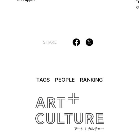
“B
@
SHARE
TAGS
PEOPLE
RANKING