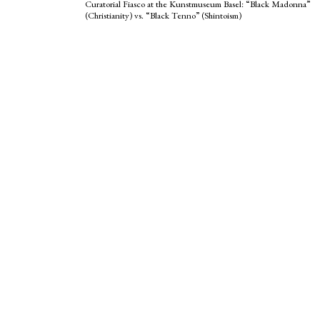
Curatorial Fiasco at the Kunstmuseum Basel: “Black Madonna”
(Christianity) vs. “Black Tenno” (Shintoism)