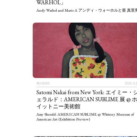
WARHOL」
Andy Warhol and Mario A アンディ・ウォーホルと亜 真里
REVIEWS
2025.4.
Satomi Nakai from New York: エイミー・
ェラルド：AMERICAN SUBLIME 展 @ 
イットニー美術館
Amy Sherald: AMERICAN SUBLIME @ Whitney Museum of
American Art (Exhibition Preview)