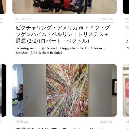
28
ART WORLD
2020.10.10
P
ピクチャリング・アメリカ @ ドイツ・グ
ッゲンハイム・ベルリン：トリステス＋
退屈 (2/2) (ロバート・ベクトル)
。
picturing america @ Deutsche Guggenheim Berlin: Tristesse +
20
Boredom (2/2) (Robert Bechtle)
27
REVIEWS
2018.10.6
A