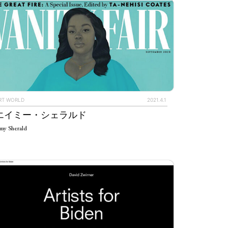
RT WORLD
2021.4.1
エイミー・シェラルド
my Sherald
IEWS
ARTICLES