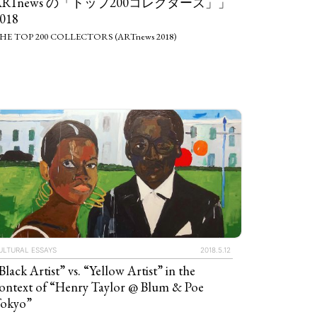
ARTnews の「トップ200コレクターズ」」
018
HE TOP 200 COLLECTORS (ARTnews 2018)
ULTURAL ESSAYS
2018.5.12
Black Artist” vs. “Yellow Artist” in the
ontext of “Henry Taylor @ Blum & Poe
okyo”