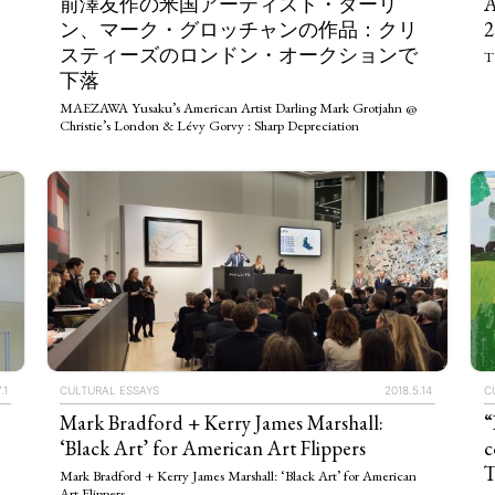
前澤友作の米国アーティスト・ダーリ
ン、マーク・グロッチャンの作品：クリ
2
スティーズのロンドン・オークションで
T
下落
MAEZAWA Yusaku’s American Artist Darling Mark Grotjahn @
Christie’s London & Lévy Gorvy : Sharp Depreciation
.1
CULTURAL ESSAYS
2018.5.14
C
Mark Bradford + Kerry James Marshall:
“
‘Black Art’ for American Art Flippers
c
T
Mark Bradford + Kerry James Marshall: ‘Black Art’ for American
Art Flippers