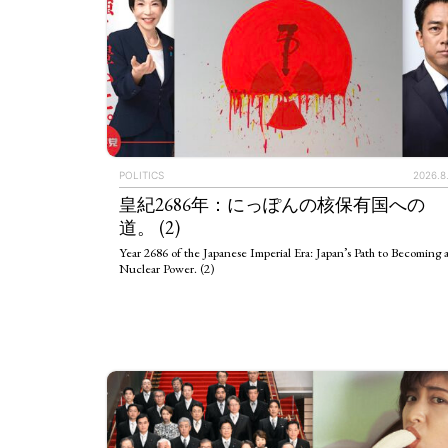
POLITICS
2026.8
皇紀2686年：にっぽんの核保有国への
道。 (2)
Year 2686 of the Japanese Imperial Era: Japan’s Path to Becoming 
Nuclear Power. (2)