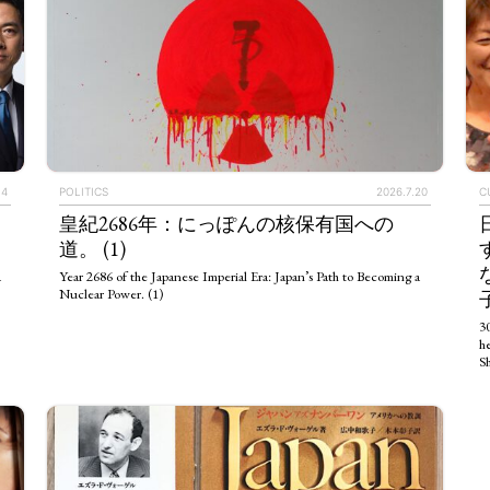
.4
POLITICS
2026.7.20
C
皇紀2686年：にっぽんの核保有国への
道。 (1)
a
Year 2686 of the Japanese Imperial Era: Japan’s Path to Becoming a
Nuclear Power. (1)
3
h
S
TAGS
PEOPLE
RANKING