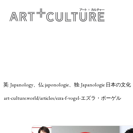
英: Japanology、仏: japonologie、独: Japan
art-culture.world/articles/ezra-f-vogel-エズラ・ボーゲル