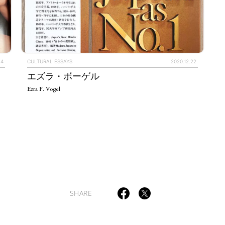
ULTURAL ESSAYS
POP CULTURE
JP-SOCIETY
POLITICS
REV
.4
CULTURAL ESSAYS
2020.12.22
エズラ・ボーゲル
Ezra F. Vogel
SHARE