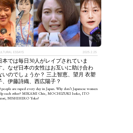
ULTURAL ESSAYS
2025.2.25
日本では毎日30人がレイプされていま
す。なぜ日本の女性はお互いに助け合わ
ないのでしょうか？ 三上智恵、望月 衣塑
子、伊藤詩織、西広陽子？
0 people are raped every day in Japan. Why don’t Japanese women
elp each other? MIKAMI Chie, MOCHIZUKI Isoko, ITO
hiori, NISHIHIRO Yoko?