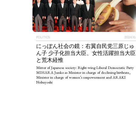
ART WORLD
C
POLITICS
2024.10
にっぽん社会の鏡：右翼自民党三原じゅ
ん子 少子化担当大臣、女性活躍担当大臣
と荒木経惟
Mirror of Japanese society: Right-wing Liberal Democratic Party
MIHARA Junko as Minister in charge of declining birthrate,
Minister in charge of women’s empowerment and ARAKI
Nobuyoshi