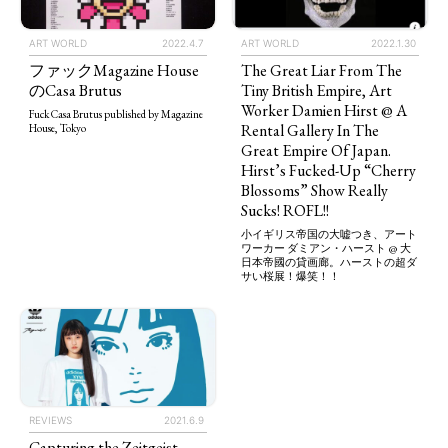
ART WORLD
2022.4.7
ART WORLD
2022.1.30
ファックMagazine House
The Great Liar From The
のCasa Brutus
Tiny British Empire, Art
Worker Damien Hirst @ A
Fuck Casa Brutus published by Magazine
Rental Gallery In The
House, Tokyo
Great Empire Of Japan.
Hirst’s Fucked-Up “Cherry
Blossoms” Show Really
Sucks! ROFL!!
小イギリス帝国の大嘘つき、アート
ワーカー ダミアン・ハースト @ 大
日本帝國の貸画廊。ハーストの超ダ
TAGS
PEOPLE
RANKING
サい桜展！爆笑！！
ART WORLD
CULTURAL ESSAYS
POP CULTURE
JP-SOCIETY
REVIEWS
2021.6.9
POLITICS
REVIEWS
ARTICLES
Capturing the Zeitgeist,