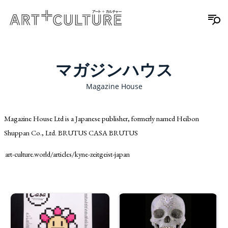
マガジンハウス
Magazine House
Magazine House Ltd is a Japanese publisher, formerly named Heibon
Shuppan Co., Ltd. BRUTUS CASA BRUTUS
art-culture.world/articles/kyne-zeitgeist-japan