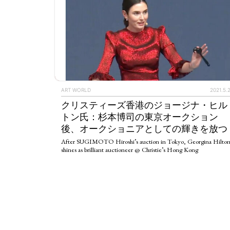
ART WORLD
2021.5.
クリスティーズ香港のジョージナ・ヒル
トン氏：杉本博司の東京オークション
後、オークショニアとしての輝きを放つ
After SUGIMOTO Hiroshi’s auction in Tokyo, Georgina Hilto
shines as brilliant auctioneer @ Christie’s Hong Kong
ART WORLD
C