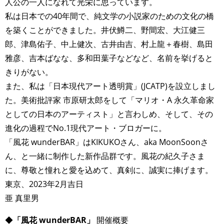
人公の一人になれて光栄に思っています。
私は日本での40年間で、純文学の小説家のための文化の橋
を築くことができました。井伏鱒二、野間宏、大江健三
郎、津島佑子、中上健次、古井由吉、村上龍＋春樹、島田
雅彦、吉本ばなな、多和田葉子などなど、名前を挙げると
きりがない。
また、私は「日本現代アート透明賞」(JCATP)を設立しまし
た。美術批評家 市原研太郎をして「マリオ・A 永久革命家
としての日本のアーティスト」と言わしめ、そして、その
進化の過程でNo.1現代アート・ブロガーに。
「風花 wunderBAR」はKIKUKOさん、aka MoonSoonさ
ん、と一緒に制作した新作品群です。風花の紀久子さま
に、尊敬と憧れと愛を込めて、真剣に、誠実に捧げます。
東京、2023年2月吉日
亜 真里男
◆
「風花 wunderBAR」
開催概要