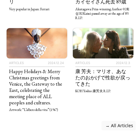
リ
カイセイさん死去 89歳
Very popular in Japan: Ferrari
Akutagawa Prize-winning Author 이회
성 RI Kaisei passed away at the age of 89.
R.I.P.
ARTICLES
2024.12.24
ARTICLES
2024.12.3
Happy Holidays & Merry
康 芳夫：マリオ、あな
Christmas greetings from
たのおかげで性欲が戻っ
Venice, the Gateway to the
てきた
East, celebrating the
KOH Yoshio 康芳夫 R.I.P.
meeting place of ALL
peoples and cultures.
Artwork: “L’albero della vita” (1947)
 → All Articles