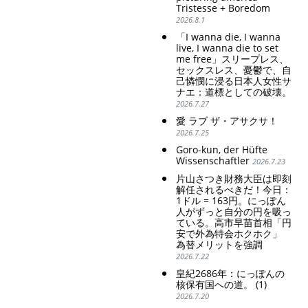
Tristesse + Boredom
weak Yen makes the
poor women.
2026.8.1
Foreign Exchange Fund
Strengthening of
Special Account happy" -
conservative Japanese
「I wanna die, I wanna
Emphasising the benefits
patriarchy. Strengthening
live, I wanna die to set
of the exchange rate
of the family registration
me free」スリープレス、
セックスレス、憂鬱で、自
system. Reinforcement of
己憐憫に浸る日本人女性サ
discriminatory bloodline
ナエ：道標としての破壊。
ideology.
2026.7.27
愛 ラブ ザ・アサクサ！
2026.7.25
Goro-kun, der Hüfte
Wissenschaftler
2026.7.23
片山さつき財務大臣は即刻
解任されるべきだ！今日：
1ドル = 163円。にっぽん
人がずっと自分の円を吸っ
ている。高市早苗首相「円
安で外為特会ホクホク」
為替メリットを強調
2026.7.22
皇紀2686年：にっぽんの
核保有国への道。 (1)
2026.7.20