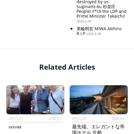
destroyed by us
Suginami-ku 杉並区
People! F*ck the LDP and
Prime Minister Takaichi!
2026.6.29
美輪明宏 MIWA Akihiro
R.I.P
2026.6.28
Related Articles
ARTICLES
2026.5.7
ARTICLES
2026.3.6
satomi
最先端、エレガントな帝
国ホテル 京都