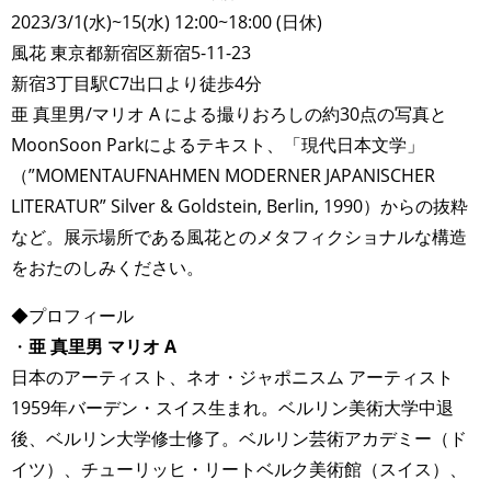
2023/3/1(水)~15(水) 12:00~18:00 (日休)
風花 東京都新宿区新宿5-11-23
新宿3丁目駅C7出口より徒歩4分
亜 真里男/マリオ A による撮りおろしの約30点の写真と
MoonSoon Parkによるテキスト、「現代日本文学」
（”MOMENTAUFNAHMEN MODERNER JAPANISCHER
LITERATUR” Silver & Goldstein, Berlin, 1990）からの抜粋
など。展示場所である風花とのメタフィクショナルな構造
をおたのしみください。
◆プロフィール
・
亜 真里男 マリオ A
日本のアーティスト、ネオ・ジャポニスム アーティスト
1959年バーデン・スイス生まれ。ベルリン美術大学中退
後、ベルリン大学修士修了。ベルリン芸術アカデミー（ド
イツ）、チューリッヒ・リートベルク美術館（スイス）、