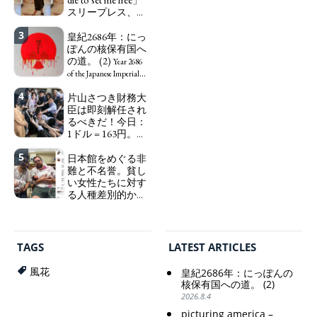
ーになる。
スリープレス、セ
We have
ックスレス、憂鬱
to change in Japan the
3
で、自己憐憫に浸
皇紀2686年：にっ
word "artist" into the
る日本人女性サナ
ぽんの核保有国へ
word "Art Worker"
エ：道標としての
の道。 (2)
(similar to "Essential
Year 2686
破壊。
Worker", "Sex Worker" or
"I wanna die, I
of the Japanese Imperial
"Social Worker")
wanna live, I wanna die to
Era: Japan’s Path to
4
片山さつき財務大
set me free" - Sanae, a
Becoming a Nuclear
臣は即刻解任され
Japanese woman who is
Power. (2)
るべきだ！今日：
sleepless, sexless, depressive
1ドル = 163円。に
and wallowing in self-
っぽん人がずっと
pity: destruction as a
5
自分の円を吸って
日本館をめぐる非
guidepost.
いる。高市早苗首
難と不名誉。貧し
相「円安で外為特
い女性たちに対す
会ホクホク」 為
る人種差別的かつ
替メリットを強調
植民地主義的な搾
取。保守的な日本
Finance Minister
の家父長制の強
KATAYAMA Satsuki
化。戸籍制度の強
should be fired
TAGS
LATEST ARTICLES
化。差別的な血統
immediately! Today: 1
思想の強化。
US$ = 163 Yen. The
風花
皇紀2686年：にっぽんの
Japanese Have Long Been
Criticism and disgrace
核保有国への道。 (2)
Draining Their Own Yen.
surrounding the Japan
2026.8.4
Prime Minister
Pavilion. Racist and
picturing america –
TAKAICHI Sanae: "The
colonial exploitation of