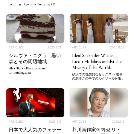
picturing tokyo: an ordinary day. (26)
ARTICLES
2025.9.13
ARTICLES
2025.8.23
シルヴァ・ニグラ – 黒い
Ideal Sex in der Wüste –
森とその周辺地域
Luxor Holidays amidst the
Misery of the World.
Silva Nigra – Black Forest and
surrounding areas
砂漠での理想的なセックス 〜 世界
の悲惨さの中でのルクソール休暇。
ARTICLES
2025.2.5
ARTICLES
2025.1.15
日本で大人気のフェラー
芥川賞作家이회성 リ・