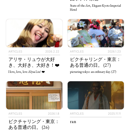
State-of-the-Art, Elegant Kyoto Imperial
Hotel
ARTICLES
2026.2.22
ARTICLES
2026.1.23
アリサ・リュウが大好
ピクチャリング・東京：
き、大好き、大好き！❤️
ある普通の日。 (27)
I love, love, love Alysa Liu! ❤️
picturing tokyo: an ordinary day. (27)
ARTICLES
2026.1.8
ARTICLES
2025.11.11
ピクチャリング・東京：
ran
ある普通の日。 (26)