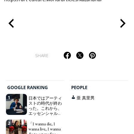
TAGS
PEOPLE
RANKING
SHARE
ART WORLD
CULTURAL ESSAYS
POP CULTURE
JP-SOCIETY
GOOGLE RANKING
PEOPLE
POLITICS
REVIEWS
ARTICLES
1
日本ではアーティ
亜 真里男
ストの時代が終わ
った。これから、
エッセンシャルワ
ーカー、セックス
2
ワーカー、ソーシ
「I wanna die, I
ャルワーカーと同
wanna live, I wanna
じ、アートワーカ
die to set me free」