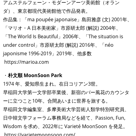
アムステルフェーン・モダーンアーツ美術館（オラン
ダ）、東京都現代美術館他で作品発表。
作品集：「ma poupée japonaise」島田雅彦 (文) 2001年、
「マリオ・A 日本美術家」市原研太郎 (解説) 2004年、
「The World Is Beautiful」2006年、「The situation is
under control」市原研太郎 (解説) 2016年、「néo
japonisme 1996-2019」2019年、他多数
https://marioa.com
・
朴文順 MoonSoon Park
1974 年、愛知県生まれ。在日コリアン3世。
早稲田大学第一文学部卒業後、新宿のバー風花のカウンタ
ーに立つこと10年。合間あいまに世界を旅する。
早稲田文学編集室、多摩美術大学芸術人類学特別研究員、
日中韓文学フォーラム事務局などを経て、Passion, Fun,
Wisdom を求め、2022年に Varieté MoonSoon を発足。
https://varietemoonsoon.com/