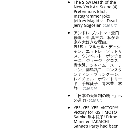
The Slow Death of the
New York Art Scene (4) :
Pretentious Idiot,
Instagrammer Joke
Jeffrey Magid vs. Dead
Jerry Gogosian
2026.7.17
アンドレ ブルトン・瀧口
修造・亜 真里男。私が東
京を大好きな理由。
PLUS： マルセル・デュシ
ャン、エットレ・ソットサ
ス、ウンベルト・ボッチョ
ーニ、ジョージ・グロス、
青木繁、シャイム・スーテ
ィン、藤島武二、コンスタ
ンティン・ブランクーシ、
レイチェル・ホワイトリー
ド、手塚愛子、青木豊、林
静一
2026.7.14
「日本の天皇制の廃止」へ
の道 (1)
2026.7.11
YES, YES, YES! VICTORY!!
Victory for KISHIMOTO
Satoko 岸本聡子! Prime
Minister TAKAICHI
Sanae’s Party had been