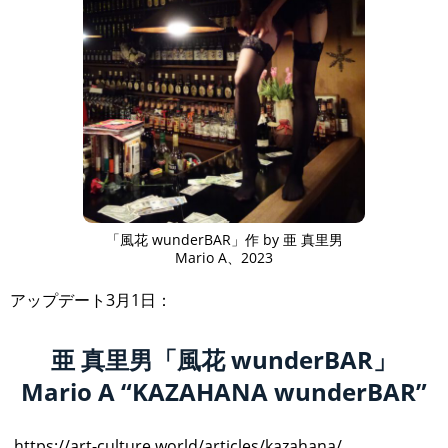
「風花 wunderBAR」作 by 亜 真里男
Mario A、2023
アップデート3月1日：
亜 真里男「風花 wunderBAR」
Mario A “KAZAHANA wunderBAR”
https://art-culture.world/articles/kazahana/