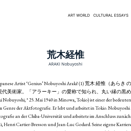
ART WORLD
CULTURAL ESSAYS
荒木経惟
ARAKI Nobuyoshi
 Artist ‘Genius’ Nobuyoshi Araki! (1) 荒木 経惟（あらき
写真家、現代美術家。「アラーキー」の愛称で知られ、丸い縁の黒
; * 25. Mai 1940 in Minowa, Tokio) ist einer der bedeuten
 Genre der Aktfotografie. Er lebt und arbeitet in Tokio. Nobuyoshi A
tografie an der Chiba-Universität und arbeitete im Anschluss zunächs
aï, Henri Cartier-Bresson und Jean-Luc Godard. Seine eigene Karrie