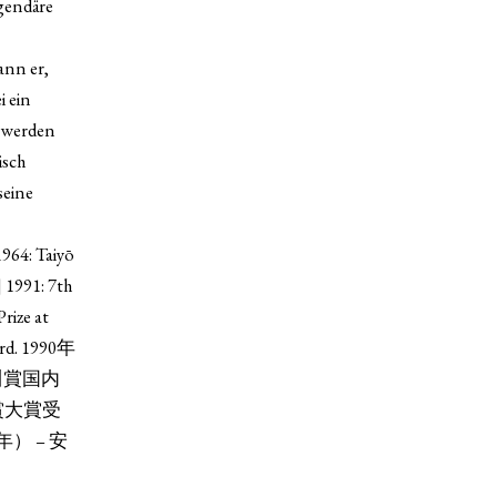
egendäre
ann er,
i ein
n werden
isch
seine
964: Taiyō
] 1991: 7th
rize at
ard. 1990年
川賞国内
賞大賞受
） – 安