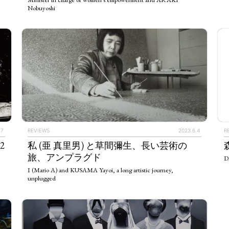
Nobuyoshi
ULTURAL ESSAYS
POP CULTURE
JP-SOCIETY
POLITICS
REV
.7
REVIEWS
2023.6.4
R
2
私 (亜 真里男) と草間彌生、長い芸術の
旅、アンプラグド
D
I (Mario A) and KUSAMA Yayoi, a long artistic journey,
unplugged