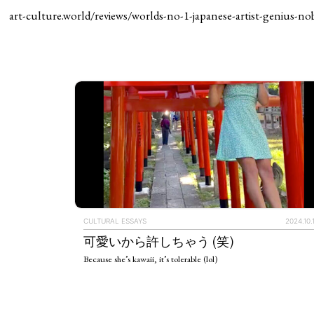
art-culture.world/reviews/worlds-no-1-japanese-artist-genius-no
CULTURAL ESSAYS
2024.10.
可愛いから許しちゃう (笑)
Because she’s kawaii, it’s tolerable (lol)