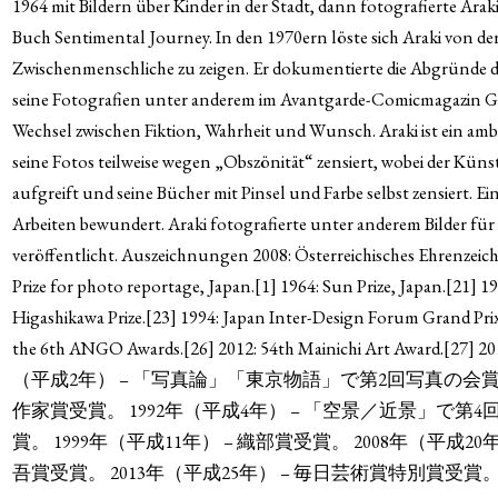
1964 mit Bildern über Kinder in der Stadt, dann fotografierte Arak
Buch Sentimental Journey. In den 1970ern löste sich Araki von d
Zwischenmenschliche zu zeigen. Er dokumentierte die Abgründe de
seine Fotografien unter anderem im Avantgarde-Comicmagazin Garo 
Wechsel zwischen Fiktion, Wahrheit und Wunsch. Araki ist ein amb
seine Fotos teilweise wegen „Obszönität“ zensiert, wobei der Küns
aufgreift und seine Bücher mit Pinsel und Farbe selbst zensiert. Ein
Arbeiten bewundert. Araki fotografierte unter anderem Bilder für
veröffentlicht. Auszeichnungen 2008: Österreichisches Ehrenzeic
Prize for photo reportage, Japan.[1] 1964: Sun Prize, Japan.[21] 1
Higashikawa Prize.[23] 1994: Japan Inter-Design Forum Grand Prix.
the 6th ANGO Awards.[26] 2012: 54th Mainichi Art Award.[27] 20
（平成2年） – 「写真論」「東京物語」で第2回写真の会賞
作家賞受賞。 1992年（平成4年） – 「空景／近景」で第4
賞。 1999年（平成11年） – 織部賞受賞。 2008年（平成2
吾賞受賞。 2013年（平成25年） – 毎日芸術賞特別賞受賞