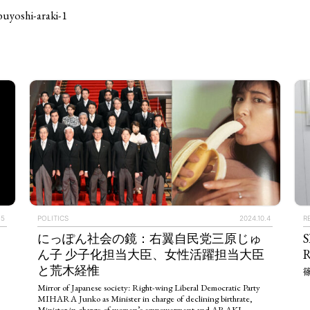
buyoshi-araki-1
15
POLITICS
2024.10.4
R
にっぽん社会の鏡：右翼自民党三原じゅ
S
TAGS
PEOPLE
RANKING
ん子 少子化担当大臣、女性活躍担当大臣
R
と荒木経惟
篠
Mirror of Japanese society: Right-wing Liberal Democratic Party
MIHARA Junko as Minister in charge of declining birthrate,
Minister in charge of women’s empowerment and ARAKI