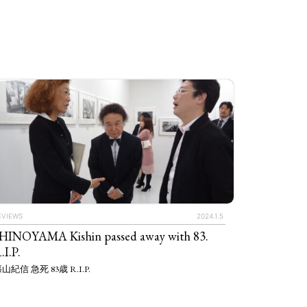
EVIEWS
2024.1.5
HINOYAMA Kishin passed away with 83.
.I.P.
山紀信 急死 83歳 R.I.P.