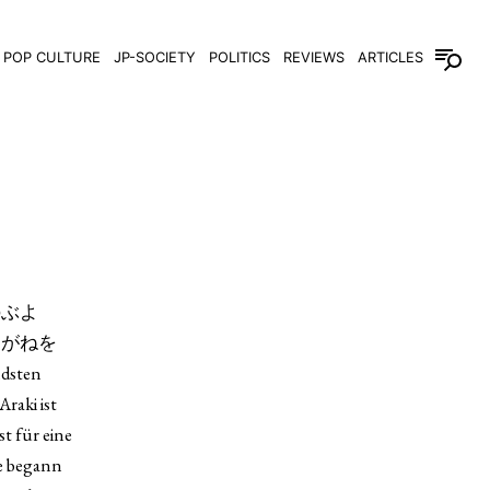
POP CULTURE
JP-SOCIETY
POLITICS
REVIEWS
ARTICLES
 のぶよ
めがねを
dsten
raki ist
t für eine
re begann