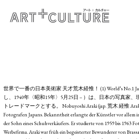
世界で一番の日本美術家 天才荒木経惟！ (1) World’s No.1 Japanese
し、1940年〈昭和15年〉5月25日 – ）は、日本の
トレードマークとする。 Nobuyoshi Araki (jap. 荒木 経惟 Araki Nobuyoshi
Fotografen Japans. Bekanntheit erlangte der Künstler vor allem im
der Sohn eines Schuhverkäufers. Er studierte von 1959 bis 1963 Fo
Werbefirma. Araki war früh ein begeisterter Bewunderer von Brass