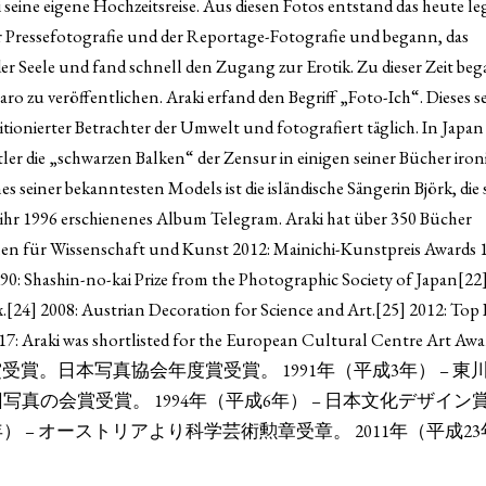
i seine eigene Hochzeitsreise. Aus diesen Fotos entstand das heute l
er Pressefotografie und der Reportage-Fotografie und begann, das
r Seele und fand schnell den Zugang zur Erotik. Zu dieser Zeit beg
zu veröffentlichen. Araki erfand den Begriff „Foto-Ich“. Dieses se
itionierter Betrachter der Umwelt und fotografiert täglich. In Japa
tler die „schwarzen Balken“ der Zensur in einigen seiner Bücher iron
es seiner bekanntesten Models ist die isländische Sängerin Björk, die 
 ihr 1996 erschienenes Album Telegram. Araki hat über 350 Bücher
hen für Wissenschaft und Kunst 2012: Mainichi-Kunstpreis Awards 1
990: Shashin-no-kai Prize from the Photographic Society of Japan[22
[24] 2008: Austrian Decoration for Science and Art.[25] 2012: Top P
17: Araki was shortlisted for the European Cultural Centre Art Aw
受賞。日本写真協会年度賞受賞。 1991年（平成3年） – 東
回写真の会賞受賞。 1994年（平成6年） – 日本文化デザイン
0年） – オーストリアより科学芸術勲章受章。 2011年（平成23年
。