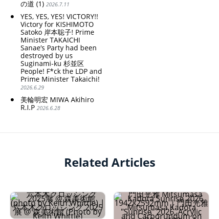
の道 (1)
2026.7.11
YES, YES, YES! VICTORY!!
Victory for KISHIMOTO
Satoko 岸本聡子! Prime
Minister TAKAICHI
Sanae’s Party had been
destroyed by us
Suginami-ku 杉並区
People! F*ck the LDP and
Prime Minister Takaichi!
2026.6.29
美輪明宏 MIWA Akihiro
R.I.P
2026.6.28
Related Articles