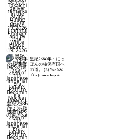
エ：道標としての
破壊。
"I wanna die, I
wanna live, I wanna die to
set me free" - Sanae, a
Japanese woman who is
sleepless, sexless, depressive
and wallowing in self-
pity: destruction as a
guidepost.
3
皇紀2686年：にっ
ぽんの核保有国へ
の道。 (2)
Year 2686
of the Japanese Imperial
Era: Japan’s Path to
Becoming a Nuclear
Power. (2)