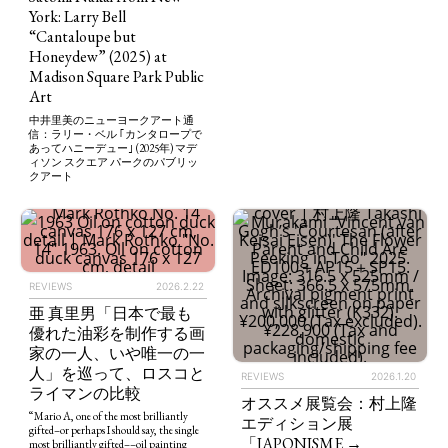
York: Larry Bell
“Cantaloupe but
Honeydew” (2025) at
Madison Square Park Public
Art
中井里美のニューヨークアート通
信：ラリー・ベル ｢カンタロープで
あってハニーデュー｣ (2025年) マデ
ィソン スクエア パークのパブリッ
クアート
REVIEWS
2026.2.22
亜 真里男「日本で最も
優れた油彩を制作する画
家の一人、いや唯一の一
人」を巡って、ロスコと
REVIEWS
2026.1.20
ライマンの比較
オススメ展覧会：村上隆
“Mario A, one of the most brilliantly
エディション展
gifted–or perhaps I should say, the single
「JAPONISME →
most brilliantly gifted––oil painting