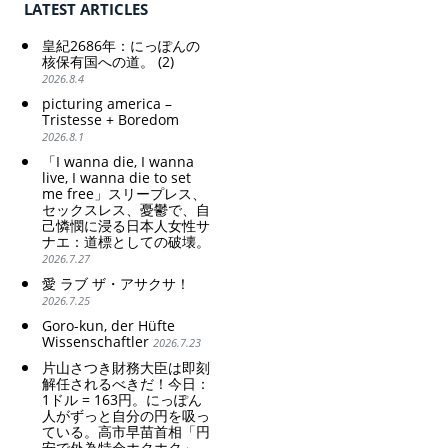
LATEST ARTICLES
weak Yen makes the
Foreign Exchange Fund
Special Account happy" -
皇紀2686年：にっぽんの
Emphasising the benefits
核保有国への道。 (2)
of the exchange rate
2026.8.4
picturing america –
Tristesse + Boredom
2026.8.1
「I wanna die, I wanna
live, I wanna die to set
me free」スリープレス、
セックスレス、憂鬱で、自
己憐憫に浸る日本人女性サ
ナエ：道標としての破壊。
2026.7.27
愛 ラブ ザ・アサクサ！
2026.7.25
Goro-kun, der Hüfte
Wissenschaftler
2026.7.23
片山さつき財務大臣は即刻
解任されるべきだ！今日：
1ドル = 163円。にっぽん
人がずっと自分の円を吸っ
ている。高市早苗首相「円
安で外為特会ホクホク」