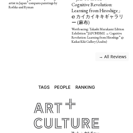
artist in Japan” compares paintings by
Cognitive Revolution:
Rothko and Ryman
Learning from Hiroshige」
@ カイカイキキギャラリ
ー (麻布)
Worth seeing: Takashi Murakami Edition
Exhibition “JAPONISME → Cognitive
Revolution: Learning from Hiroshige” @
Kaikai Kiki Gallery (Azabu)
 → All Reviews
TAGS
PEOPLE
RANKING