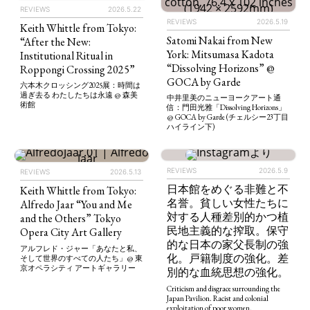
REVIEWS
2026.5.22
REVIEWS
2026.5.19
Keith Whittle from Tokyo:
Satomi Nakai from New
“After the New:
York: Mitsumasa Kadota
Institutional Ritual in
“Dissolving Horizons” @
Roppongi Crossing 2025”
GOCA by Garde
六本木クロッシング2025展：時間は
過ぎ去る わたしたちは永遠 @ 森美
中井里美のニューヨークアート通
術館
信：門田光雅「Dissolving Horizons」
@ GOCA by Garde (チェルシー23丁目
ハイライン下)
REVIEWS
2026.5.9
REVIEWS
2026.5.13
日本館をめぐる非難と不
Keith Whittle from Tokyo:
名誉。貧しい女性たちに
Alfredo Jaar “You and Me
対する人種差別的かつ植
and the Others” Tokyo
民地主義的な搾取。保守
Opera City Art Gallery
的な日本の家父長制の強
アルフレド・ジャー「あなたと私、
化。戸籍制度の強化。差
そして世界のすべての人たち」@ 東
京オペラシティ アートギャラリー
別的な血統思想の強化。
Criticism and disgrace surrounding the
Japan Pavilion. Racist and colonial
exploitation of poor women.