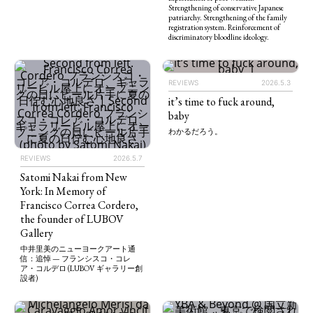
Strengthening of conservative Japanese
patriarchy. Strengthening of the family
registration system. Reinforcement of
discriminatory bloodline ideology.
REVIEWS
2026.5.3
it’s time to fuck around,
baby
わかるだろう。
REVIEWS
2026.5.7
Satomi Nakai from New
York: In Memory of
Francisco Correa Cordero,
the founder of LUBOV
Gallery
中井里美のニューヨークアート通
信：追悼 — フランシスコ・コレ
ア・コルデロ (LUBOV ギャラリー創
設者)