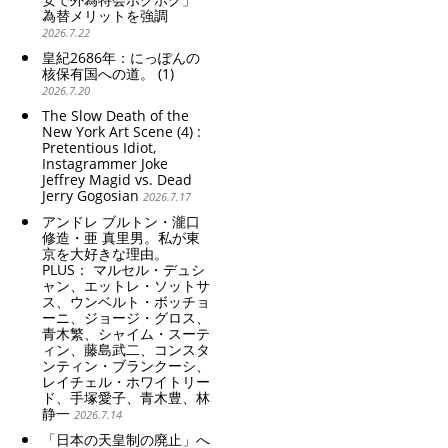
為替メリットを強調
2026.7.22
皇紀2686年：にっぽんの
核保有国への道。 (1)
2026.7.20
The Slow Death of the
New York Art Scene (4) :
Pretentious Idiot,
Instagrammer Joke
Jeffrey Magid vs. Dead
Jerry Gogosian
2026.7.17
アンドレ ブルトン・瀧口
修造・亜 真里男。私が東
京を大好きな理由。
PLUS： マルセル・デュシ
ャン、エットレ・ソットサ
ス、ウンベルト・ボッチョ
ーニ、ジョージ・グロス、
青木繁、シャイム・スーテ
ィン、藤島武二、コンスタ
ンティン・ブランクーシ、
レイチェル・ホワイトリー
ド、手塚愛子、青木豊、林
静一
2026.7.14
「日本の天皇制の廃止」へ