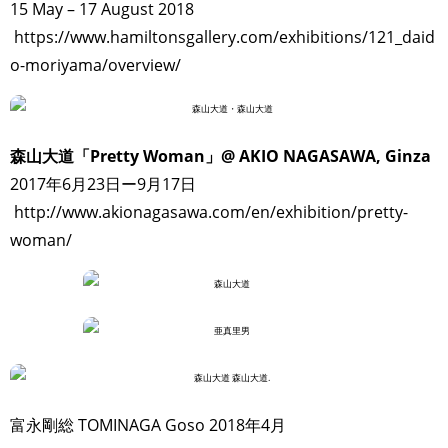
15 May – 17 August 2018
https://www.hamiltonsgallery.com/exhibitions/121_daid
o-moriyama/overview/
森山大道「Pretty Woman」@ AKIO NAGASAWA, Ginza
2017年6月23日ー9月17日
http://www.akionagasawa.com/en/exhibition/pretty-
woman/
富永剛総 TOMINAGA Goso 2018年4月