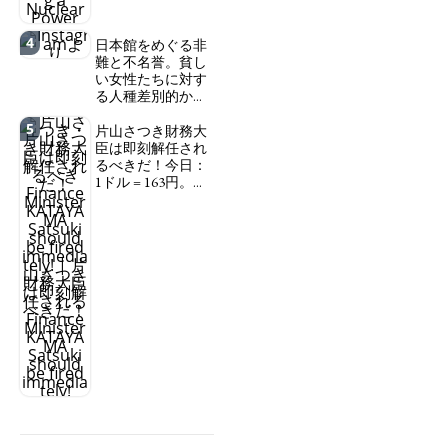
4
日本館をめぐる非
難と不名誉。貧し
い女性たちに対す
る人種差別的かつ
植民地主義的な搾
5
取。保守的な日本
片山さつき財務大
の家父長制の強
臣は即刻解任され
化。戸籍制度の強
るべきだ！今日：
化。差別的な血統
1ドル = 163円。に
思想の強化。
っぽん人がずっと
自分の円を吸って
Criticism and disgrace
いる。高市早苗首
surrounding the Japan
相「円安で外為特
Pavilion. Racist and
会ホクホク」 為
colonial exploitation of
替メリットを強調
poor women.
Strengthening of
Finance Minister
conservative Japanese
KATAYAMA Satsuki
patriarchy. Strengthening
should be fired
of the family registration
immediately! Today: 1
system. Reinforcement of
US$ = 163 Yen. The
discriminatory bloodline
Japanese Have Long Been
ideology.
Draining Their Own Yen.
Prime Minister
TAKAICHI Sanae: "The