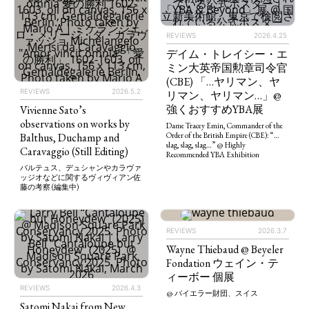
REVIEWS
2026.4.25
デイム・トレイシー・エ
ミン大英帝国勲章司令官
(CBE) 「…ヤリマン、ヤ
REVIEWS
2026.5.2
リマン、ヤリマン…」@
強くおすすめYBA展
Vivienne Sato’s
observations on works by
Dame Tracey Emin, Commander of the
Order of the British Empire (CBE): “…
Balthus, Duchamp and
slag, slag, slag…” @ Highly
Caravaggio (Still Editing)
Recommended YBA Exhibition
バルテュス、デュシャンやカラヴァ
ッジオなどに関するヴィヴィアン佐
藤の考察 (編集中)
REVIEWS
2026.3.7
Wayne Thiebaud @ Beyeler
Fondation ウェイン・テ
ィーボー 個展
REVIEWS
2026.4.3
@ バイエラー財団、スイス
Satomi Nakai from New