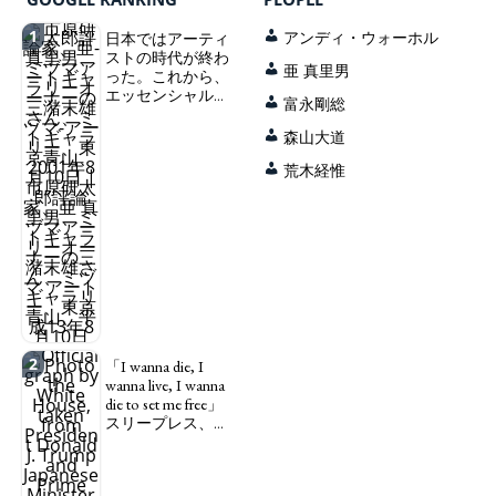
1
日本ではアーティ
アンディ・ウォーホル
ストの時代が終わ
亜 真里男
った。これから、
エッセンシャルワ
富永剛総
ーカー、セックス
ワーカー、ソーシ
森山大道
ャルワーカーと同
じ、アートワーカ
荒木経惟
ーになる。
We have
to change in Japan the
word "artist" into the
word "Art Worker"
(similar to "Essential
Worker", "Sex Worker" or
"Social Worker")
2
「I wanna die, I
wanna live, I wanna
die to set me free」
スリープレス、セ
ックスレス、憂鬱
で、自己憐憫に浸
る日本人女性サナ