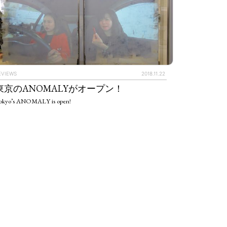
EVIEWS
2018.11.22
東京のANOMALYがオープン！
okyo’s ANOMALY is open!
IEWS
ARTICLES