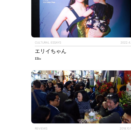
CULTURAL ESSAYS
2022.4.
エリイちゃん
Ellie
ART WORLD
C
REVIEWS
2018.10.