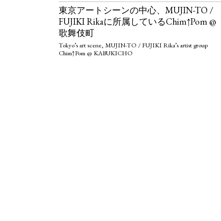
東京アートシーンの中心、MUJIN-TO /
FUJIKI Rikaに所属しているChim↑Pom @
歌舞伎町
Tokyo’s art scene, MUJIN-TO / FUJIKI Rika’s artist group
Chim↑Pom @ KABUKICHO