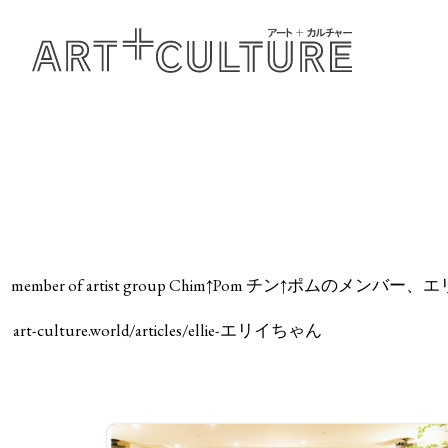
member of artist group Chim↑Pom チン↑ポムのメンバー、
art-culture.world/articles/ellie-エリイちゃん