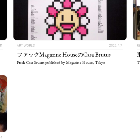
TAGS
PEOPLE
RANKING
11
ART WORLD
2022.4.7
R
ファックMagazine HouseのCasa Brutus
Fuck Casa Brutus published by Magazine House, Tokyo
T
ULTURAL ESSAYS
POP CULTURE
JP-SOCIETY
POLITICS
REV
14