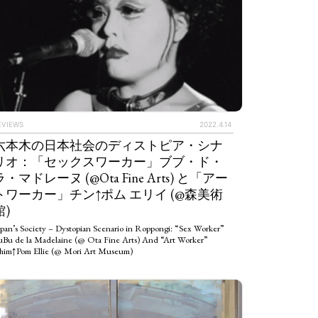
EVIEWS
2022.4.14
六本木の日本社会のディストピア・シナ
リオ：「セックスワーカー」ブブ・ド・
ラ・マドレーヌ (@Ota Fine Arts) と「アー
トワーカー」チン↑ポム エリイ (@森美術
館)
pan’s Society – Dystopian Scenario in Roppongi: “Sex Worker”
uBu de la Madelaine (@ Ota Fine Arts) And “Art Worker”
him↑Pom Ellie (@ Mori Art Museum)