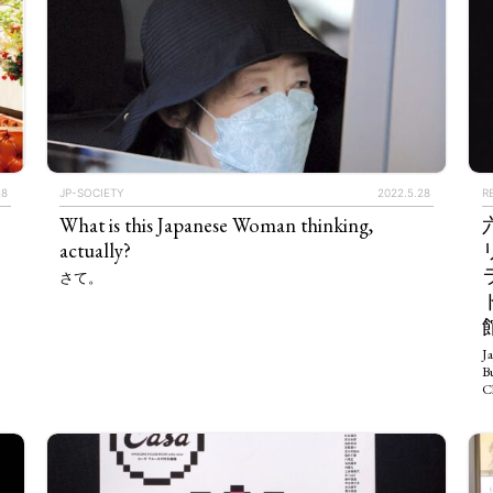
18
JP-SOCIETY
2022.5.28
R
What is this Japanese Woman thinking,
actually?
さて。
Ja
B
C