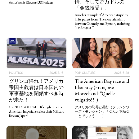
情、そして27万ドルの
#sellusbonds #BoycottUSProducts
「金銭授受」。
Another example of American stupidity
in its purest form. The close friendship
between Chomsky and Epstein, including
“US$270,000”.
POLITICS
2025.8.16
POP CULTURE
2025.6.28
TAGS
PEOPLE
RANKING
グリンゴ帰れ！アメリカ
The American Disgrace and
帝国主義者は日本国内の
Idiocracy (Françoise
軍事基地を閉鎖すべき時
Moréchand: “Quelle
が来た！
vulgarité !”)
GRINGO GO HOME! It’s high time the
アメリカの恥辱と愚行（フランソワ
American Imperialists close their Military
ーズ・モレシャン：「なんと下品な
Bases in Japan!
ことでしょう！」）
ART WORLD
CULTURAL ESSAYS
POP CULTURE
JP-SOCIETY
POLITICS
REVIEWS
ARTICLES