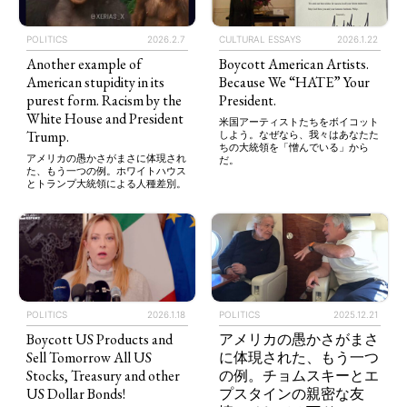
POLITICS
2026.2.7
CULTURAL ESSAYS
2026.1.22
Another example of
Boycott American Artists.
American stupidity in its
Because We “HATE” Your
purest form. Racism by the
President.
White House and President
米国アーティストたちをボイコット
Trump.
しよう。なぜなら、我々はあなたた
ちの大統領を「憎んでいる」から
アメリカの愚かさがまさに体現され
だ。
た、もう一つの例。ホワイトハウス
とトランプ大統領による人種差別。
POLITICS
2026.1.18
POLITICS
2025.12.21
Boycott US Products and
アメリカの愚かさがまさ
Sell Tomorrow All US
に体現された、もう一つ
Stocks, Treasury and other
の例。チョムスキーとエ
US Dollar Bonds!
プスタインの親密な友