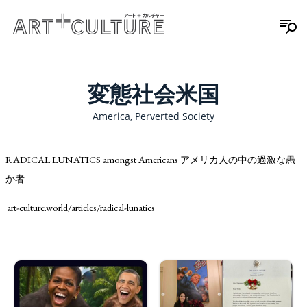
変態社会米国
America, Perverted Society
RADICAL LUNATICS amongst Americans アメリカ人の中の過激な愚
か者
art-culture.world/articles/radical-lunatics