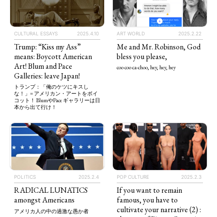
CULTURAL ESSAYS
2025.4.10
ART WORLD
2025.2.22
Trump: “Kiss my Ass”
Me and Mr. Robinson, God
means: Boycott American
bless you please,
Art! Blum and Pace
coo coo ca-choo, hey, hey, hey
Galleries: leave Japan!
トランプ：「俺のケツにキスし
な！」= アメリカン・アートをボイ
コット！ BlumやPace ギャラリーは日
本から出て行け！
POP CULTURE
2025.2.3
POLITICS
2025.2.4
If you want to remain
RADICAL LUNATICS
famous, you have to
amongst Americans
cultivate your narrative (2) :
アメリカ人の中の過激な愚か者