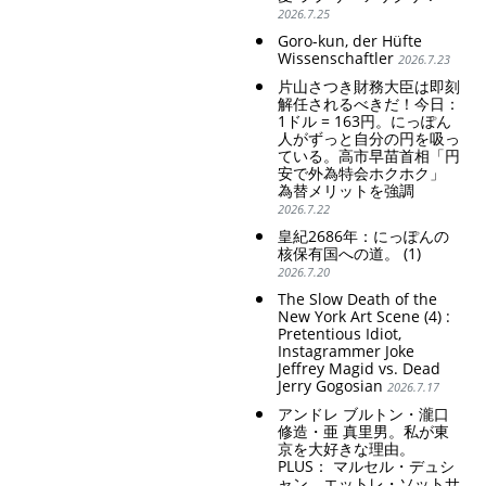
2026.7.25
Goro-kun, der Hüfte
Wissenschaftler
2026.7.23
片山さつき財務大臣は即刻
解任されるべきだ！今日：
1ドル = 163円。にっぽん
人がずっと自分の円を吸っ
ている。高市早苗首相「円
安で外為特会ホクホク」
為替メリットを強調
2026.7.22
皇紀2686年：にっぽんの
核保有国への道。 (1)
2026.7.20
The Slow Death of the
New York Art Scene (4) :
Pretentious Idiot,
Instagrammer Joke
Jeffrey Magid vs. Dead
Jerry Gogosian
2026.7.17
アンドレ ブルトン・瀧口
修造・亜 真里男。私が東
京を大好きな理由。
PLUS： マルセル・デュシ
ャン、エットレ・ソットサ