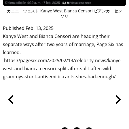
カニエ・ウェスト Kanye West Bianca Censori ビアンカ・セン
ソリ
Published Feb. 13, 2025
Kanye West and Bianca Censori are heading their
separate ways after two years of marriage, Page Six has
learned.
https://pagesix.com/2025/02/13/celebrity-news/kanye-
west-and-bianca-censori-split-after-split-after-wild-
grammys-stunt-antisemitic-rants-shes-had-enough/