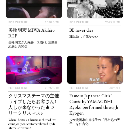
POP CULTURE
2025.12.28
POP CULTURE
2026.6.28
BB never dies
美輪明宏 MIWA Akihiro
R.I.P
BBは決して死なない
美輪明宏さん死去 91歳 (と 三島由
紀夫との関係)
POP CULTURE
2025.12.19
POP CULTURE
2025.9.1
クリスマステーマの主催
Famous Japanese Girls’
ライブしたらお客さん1
Comic by YAMAGISHI
人しか来なかった🎄 メ
Ryoko performed through
リークリスマス♪
Kyogen
When I hosted a Christmas-themed live
少女漫画家山岸凉子の「日出処の天
event, only one customer showed up🎄
子」を狂言化
Merry Christmas♪