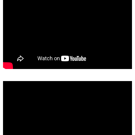
TAGS
PEOPLE
RANKING
>
ART WORLD
CULTURAL ESSAYS
POP CULTURE
JP-SOCIETY
POLITICS
REVIEWS
ARTICLES