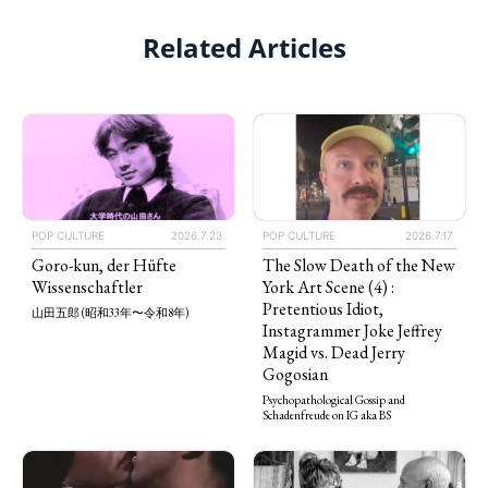
Related Articles
POP CULTURE
2026.7.23
POP CULTURE
2026.7.17
Goro-kun, der Hüfte
The Slow Death of the New
Wissenschaftler
York Art Scene (4) :
Pretentious Idiot,
山田五郎 (昭和33年〜令和8年)
Instagrammer Joke Jeffrey
Magid vs. Dead Jerry
Gogosian
Psychopathological Gossip and
Schadenfreude on IG aka BS