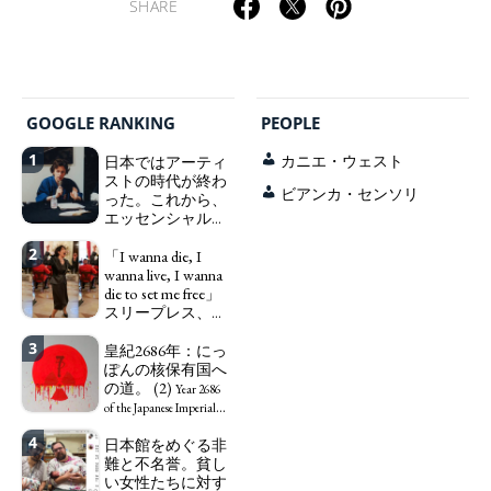
SHARE
GOOGLE RANKING
PEOPLE
1
日本ではアーティ
カニエ・ウェスト
ストの時代が終わ
ビアンカ・センソリ
った。これから、
エッセンシャルワ
ーカー、セックス
2
ワーカー、ソーシ
「I wanna die, I
ャルワーカーと同
wanna live, I wanna
じ、アートワーカ
die to set me free」
ーになる。
スリープレス、セ
We have
ックスレス、憂鬱
to change in Japan the
3
で、自己憐憫に浸
皇紀2686年：にっ
word "artist" into the
る日本人女性サナ
ぽんの核保有国へ
word "Art Worker"
エ：道標としての
の道。 (2)
(similar to "Essential
Year 2686
破壊。
Worker", "Sex Worker" or
"I wanna die, I
of the Japanese Imperial
"Social Worker")
wanna live, I wanna die to
Era: Japan’s Path to
4
日本館をめぐる非
set me free" - Sanae, a
Becoming a Nuclear
難と不名誉。貧し
Japanese woman who is
Power. (2)
い女性たちに対す
sleepless, sexless, depressive