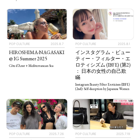
POP CULTURE
2025.8.7
POP CULTURE
2025.8.1
HIROSHIMA-NAGASAKI
インスタグラム・ビュー
@ IG Summer 2025
ティー・フィルター・エ
ロティシズム (IBFE) (第2)
Côte d’Azur + Mediterranean Sea
： 日本の女性の自己欺
瞞
Instagram Beauty Filter Eroticism (IBFE)
(2nd): Self-deception by Japanese Women
POP CULTURE
2025.7.26
POP CULTURE
2025.7.19