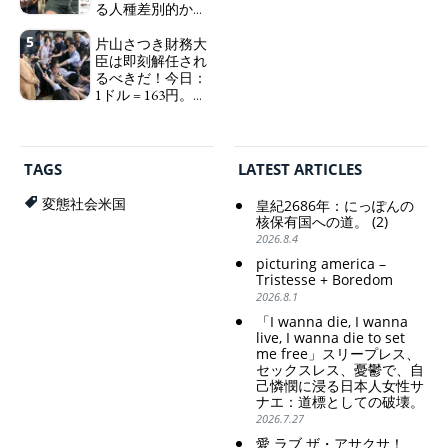
る人種差別的かつ
and wallowing in self-
植民地主義的な搾
pity: destruction as a
5
取。保守的な日本
片山さつき財務大
guidepost.
の家父長制の強
臣は即刻解任され
化。戸籍制度の強
るべきだ！今日：
化。差別的な血統
1ドル = 163円。に
思想の強化。
っぽん人がずっと
自分の円を吸って
Criticism and disgrace
いる。高市早苗首
surrounding the Japan
相「円安で外為特
Pavilion. Racist and
TAGS
LATEST ARTICLES
会ホクホク」 為
colonial exploitation of
替メリットを強調
poor women.
変態社会米国
皇紀2686年：にっぽんの
Strengthening of
Finance Minister
核保有国への道。 (2)
conservative Japanese
KATAYAMA Satsuki
2026.8.4
patriarchy. Strengthening
should be fired
picturing america –
of the family registration
immediately! Today: 1
Tristesse + Boredom
system. Reinforcement of
US$ = 163 Yen. The
2026.8.1
discriminatory bloodline
Japanese Have Long Been
ideology.
Draining Their Own Yen.
「I wanna die, I wanna
Prime Minister
live, I wanna die to set
TAKAICHI Sanae: "The
me free」スリープレス、
セックスレス、憂鬱で、自
weak Yen makes the
己憐憫に浸る日本人女性サ
Foreign Exchange Fund
ナエ：道標としての破壊。
Special Account happy" -
2026.7.27
Emphasising the benefits
of the exchange rate
愛 ラブ ザ・アサクサ！