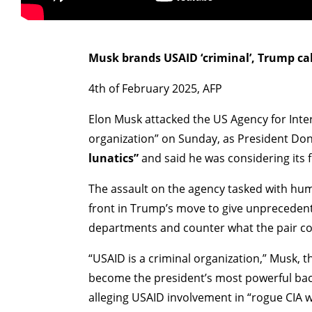
>
Musk brands USAID ‘criminal’, Trump calls
4th of February 2025, AFP
Elon Musk attacked the US Agency for Inter
organization” on Sunday, as President D
lunatics”
and said he was considering its 
The assault on the agency tasked with huma
front in Trump’s move to give unprecede
departments and counter what the pair con
“USAID is a criminal organization,” Musk, 
become the president’s most powerful backe
alleging USAID involvement in “rogue CIA w