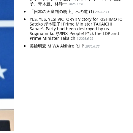
子、青木豊、林静一
2026.7.14
「日本の天皇制の廃止」への道 (1)
2026.7.11
YES, YES, YES! VICTORY!! Victory for KISHIMOTO
Satoko 岸本聡子! Prime Minister TAKAICHI
Sanae’s Party had been destroyed by us
Suginami-ku 杉並区 People! F*ck the LDP and
Prime Minister Takaichi!
2026.6.29
美輪明宏 MIWA Akihiro R.I.P
2026.6.28