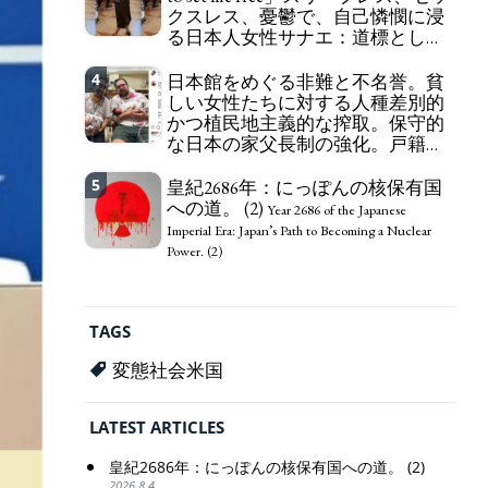
クスレス、憂鬱で、自己憐憫に浸
163 Yen. The Japanese Have Long Been Draining
る日本人女性サナエ：道標として
Their Own Yen. Prime Minister TAKAICHI
の破壊。
Sanae: "The weak Yen makes the Foreign Exchange
"I wanna die, I wanna live, I wanna
4
Fund Special Account happy" - Emphasising the
日本館をめぐる非難と不名誉。貧
die to set me free" - Sanae, a Japanese woman who
benefits of the exchange rate
しい女性たちに対する人種差別的
is sleepless, sexless, depressive and wallowing in
かつ植民地主義的な搾取。保守的
self-pity: destruction as a guidepost.
な日本の家父長制の強化。戸籍制
度の強化。差別的な血統思想の強
化。
5
皇紀2686年：にっぽんの核保有国
Criticism and disgrace surrounding the
への道。 (2)
Japan Pavilion. Racist and colonial exploitation of
Year 2686 of the Japanese
poor women. Strengthening of conservative
Imperial Era: Japan’s Path to Becoming a Nuclear
Japanese patriarchy. Strengthening of the family
Power. (2)
registration system. Reinforcement of
discriminatory bloodline ideology.
TAGS
変態社会米国
LATEST ARTICLES
皇紀2686年：にっぽんの核保有国への道。 (2)
2026.8.4