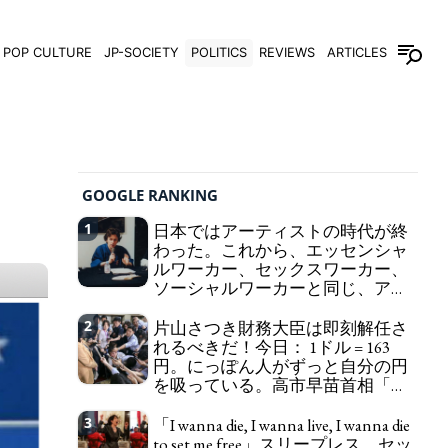
POP CULTURE
JP-SOCIETY
POLITICS
REVIEWS
ARTICLES
GOOGLE RANKING
1
日本ではアーティストの時代が終
わった。これから、エッセンシャ
ルワーカー、セックスワーカー、
ソーシャルワーカーと同じ、アー
トワーカーになる。
We have to change
2
片山さつき財務大臣は即刻解任さ
in Japan the word "artist" into the word "Art
れるべきだ！今日： 1ドル = 163
Worker" (similar to "Essential Worker", "Sex Worker"
円。にっぽん人がずっと自分の円
or "Social Worker")
を吸っている。高市早苗首相「円
安で外為特会ホクホク」 為替メリ
ットを強調
3
「I wanna die, I wanna live, I wanna die
Finance Minister KATAYAMA
to set me free」スリープレス、セッ
Satsuki should be fired immediately! Today: 1 US$ =