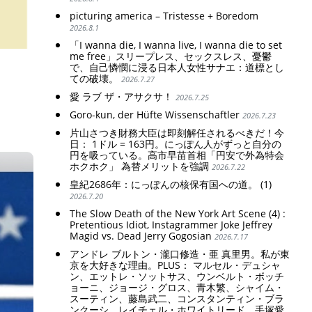
picturing america – Tristesse + Boredom
2026.8.1
「I wanna die, I wanna live, I wanna die to set
me free」スリープレス、セックスレス、憂鬱
で、自己憐憫に浸る日本人女性サナエ：道標とし
ての破壊。
2026.7.27
愛 ラブ ザ・アサクサ！
2026.7.25
Goro-kun, der Hüfte Wissenschaftler
2026.7.23
片山さつき財務大臣は即刻解任されるべきだ！今
日： 1ドル = 163円。にっぽん人がずっと自分の
円を吸っている。高市早苗首相「円安で外為特会
ホクホク」 為替メリットを強調
2026.7.22
皇紀2686年：にっぽんの核保有国への道。 (1)
2026.7.20
The Slow Death of the New York Art Scene (4) :
Pretentious Idiot, Instagrammer Joke Jeffrey
Magid vs. Dead Jerry Gogosian
2026.7.17
アンドレ ブルトン・瀧口修造・亜 真里男。私が東
京を大好きな理由。PLUS： マルセル・デュシャ
ン、エットレ・ソットサス、ウンベルト・ボッチ
ョーニ、ジョージ・グロス、青木繁、シャイム・
スーティン、藤島武二、コンスタンティン・ブラ
ンクーシ、レイチェル・ホワイトリード、手塚愛