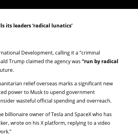
 its leaders ‘radical lunatics’
national Development, calling it a “criminal
onald Trump claimed the agency was
“run by radical
future.
nitarian relief overseas marks a significant new
nted power to Musk to upend government
sider wasteful official spending and overreach.
the billionaire owner of Tesla and SpaceX who has
r, wrote on his X platform, replying to a video
ork.”