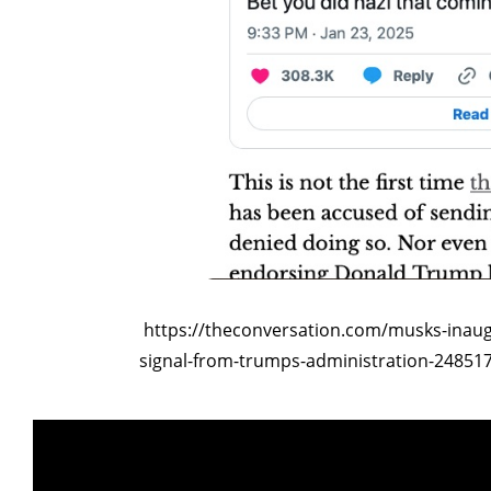
ART WORLD
C
https://theconversation.com/musks-inaugu
signal-from-trumps-administration-24851