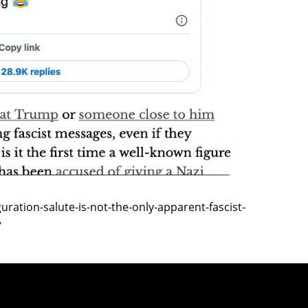
TAGS
PEOPLE
RANKING
ULTURAL ESSAYS
POP CULTURE
JP-SOCIETY
POLITICS
REV
ration-salute-is-not-the-only-apparent-fascist-
7