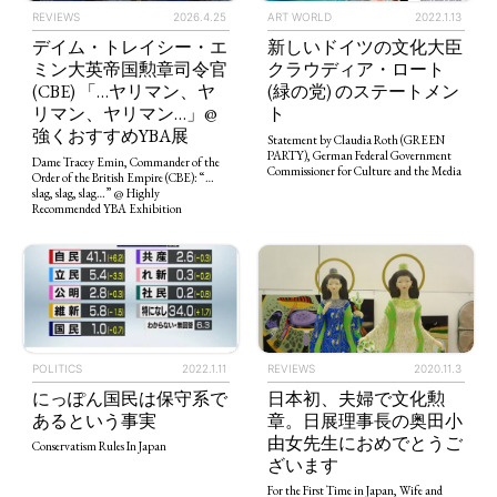
REVIEWS
2026.4.25
ART WORLD
2022.1.13
デイム・トレイシー・エ
新しいドイツの文化大臣
ミン大英帝国勲章司令官
クラウディア・ロート
(CBE) 「…ヤリマン、ヤ
(緑の党) のステートメン
リマン、ヤリマン…」@
ト
強くおすすめYBA展
Statement by Claudia Roth (GREEN
PARTY), German Federal Government
Dame Tracey Emin, Commander of the
Commissioner for Culture and the Media
Order of the British Empire (CBE): “…
slag, slag, slag…” @ Highly
Recommended YBA Exhibition
REVIEWS
2020.11.3
POLITICS
2022.1.11
日本初、夫婦で文化勲
にっぽん国民は保守系で
TAGS
PEOPLE
RANKING
章。日展理事長の奥田小
あるという事実
由女先生におめでとうご
Conservatism Rules In Japan
ざいます
For the First Time in Japan, Wife and