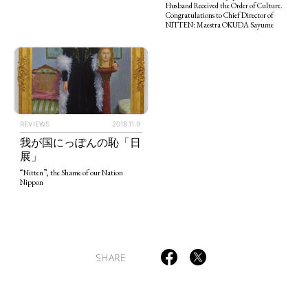
Husband Received the Order of Culture.
Congratulations to Chief Director of
NITTEN: Maestra OKUDA Sayume
ART WORLD
CULTURAL ESSAYS
POP CULTURE
JP-SOCIETY
POLITICS
REVIEWS
ARTICLES
REVIEWS
2018.11.9
我が国にっぽんの恥「日
展」
“Nitten”, the Shame of our Nation
Nippon
SHARE