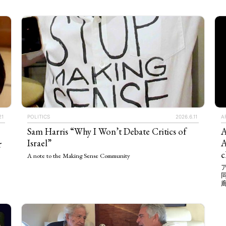
21
POLITICS
2026.6.11
A
Sam Harris “Why I Won’t Debate Critics of
A
を
Israel”
A
c
A note to the Making Sense Community
TAGS
PEOPLE
RANKING