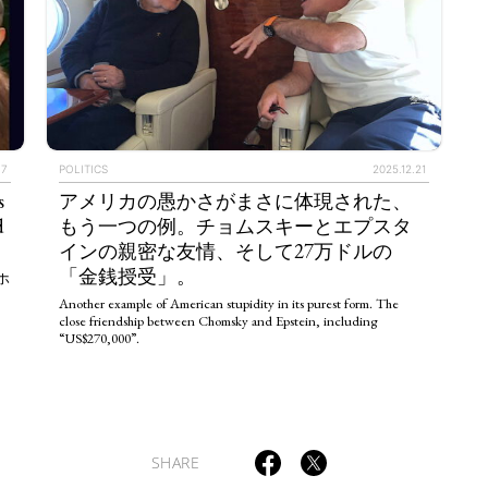
ULTURAL ESSAYS
POP CULTURE
JP-SOCIETY
POLITICS
REV
.7
POLITICS
2025.12.21
s
アメリカの愚かさがまさに体現された、
d
もう一つの例。チョムスキーとエプスタ
インの親密な友情、そして27万ドルの
「金銭授受」。
ホ
Another example of American stupidity in its purest form. The
close friendship between Chomsky and Epstein, including
“US$270,000”.
SHARE