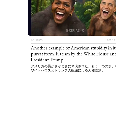
ART WORLD
C
POLITICS
2026.2
Another example of American stupidity in it
purest form. Racism by the White House an
President Trump.
アメリカの愚かさがまさに体現された、もう一つの例。
ワイトハウスとトランプ大統領による人種差別。