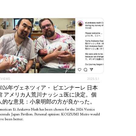
EVIEWS
2025.5.1
2026年ヴェネツィア・ ビエンナーレ 日本
館 アメリカ人荒川ナッシュ医に決定。個
人的な意見：小泉明郎の方が良かった。
merican Ei Arakawa-Nash has been chosen for the 2026 Venice
iennale Japan Pavilion. Personal opinion: KOIZUMI Meiro would
ve been better.