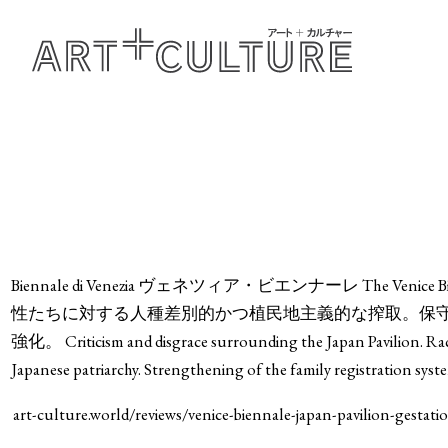
Biennale di Venezia ヴェネツィア・ビエンナーレ The Venic
性たちに対する人種差別的かつ植民地主義的な搾取。保
強化。 Criticism and disgrace surrounding the Japan Pavilion. Raci
Japanese patriarchy. Strengthening of the family registration sys
art-culture.world/reviews/venice-biennale-japan-pavilion-gestati