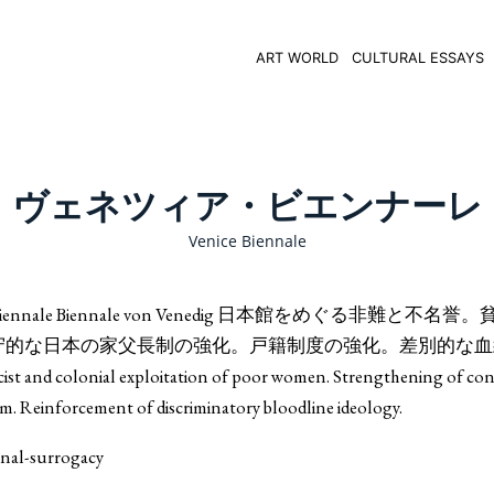
ART WORLD
CULTURAL ESSAYS
ヴェネツィア・ビエンナーレ
Venice Biennale
e Biennale Biennale von Venedig 日本館をめぐる非難と不名
守的な日本の家父長制の強化。戸籍制度の強化。差別的な血
st and colonial exploitation of poor women. Strengthening of con
tem. Reinforcement of discriminatory bloodline ideology.
onal-surrogacy