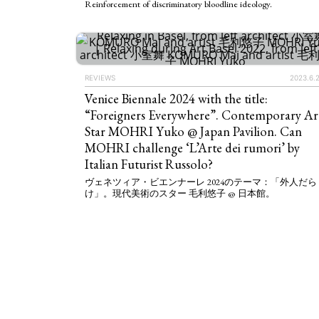
Reinforcement of discriminatory bloodline ideology.
ART WORLD
C
REVIEWS
2023.6.
Venice Biennale 2024 with the title:
“Foreigners Everywhere”. Contemporary Ar
Star MOHRI Yuko @ Japan Pavilion. Can
MOHRI challenge ‘L’Arte dei rumori’ by
Italian Futurist Russolo?
ヴェネツィア・ビエンナーレ 2024のテーマ：「外人だら
け」。現代美術のスター 毛利悠子 @ 日本館。