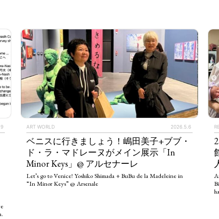
.9
ART WORLD
2026.5.6
R
ベニスに行きましょう！嶋田美子+ブブ・
ド・ラ・マドレーヌがメイン展示「In
Minor Keys」@ アルセナーレ
Let’s go to Venice! Yoshiko Shimada + BuBu de la Madeleine in
A
TAGS
PEOPLE
RANKING
“In Minor Keys” @ Arsenale
B
ha
ve
m.