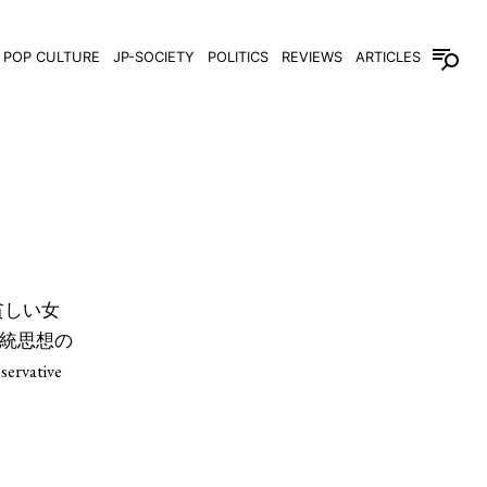
POP CULTURE
JP-SOCIETY
POLITICS
REVIEWS
ARTICLES
誉。貧しい女
統思想の
servative