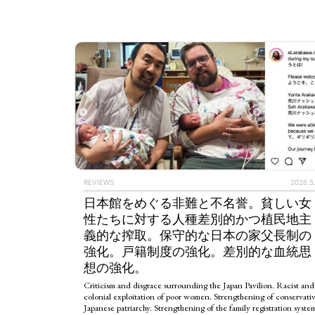
REVIEWS
2026.5
日本館をめぐる非難と不名誉。貧しい女
性たちに対する人種差別的かつ植民地主
義的な搾取。保守的な日本の家父長制の
強化。戸籍制度の強化。差別的な血統思
想の強化。
Criticism and disgrace surrounding the Japan Pavilion. Racist and
colonial exploitation of poor women. Strengthening of conservati
Japanese patriarchy. Strengthening of the family registration syste