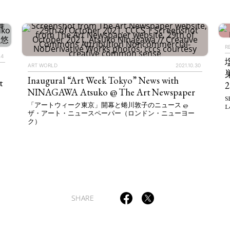
ULTURAL ESSAYS
POP CULTURE
JP-SOCIETY
POLITICS
REV
R
24
ART WORLD
2021.10.30
Inaugural “Art Week Tokyo” News with
t
NINAGAWA Atsuko @ The Art Newspaper
S
「アートウィーク東京」開幕と蜷川敦子のニュース @
Lo
ザ・アート・ニュースペーパー（ロンドン・ニューヨー
ク）
SHARE