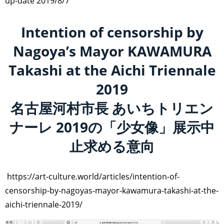
up-date 2019/8/7
Intention of censorship by
Nagoya’s Mayor KAWAMURA
Takashi at the Aichi Triennale
2019
名古屋河村市長 あいちトリエン
ナーレ 2019の「少女像」展示中
止求める意向
https://art-culture.world/articles/intention-of-
censorship-by-nagoyas-mayor-kawamura-takashi-at-the-
aichi-triennale-2019/