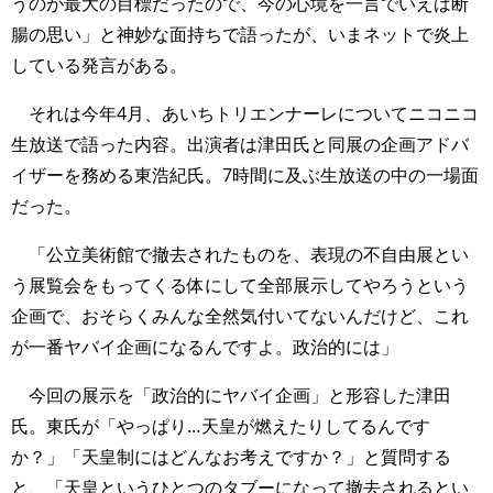
うのが最大の目標だったので、今の心境を一言でいえば断
腸の思い」と神妙な面持ちで語ったが、いまネットで炎上
している発言がある。
それは今年4月、あいちトリエンナーレについてニコニコ
生放送で語った内容。出演者は津田氏と同展の企画アドバ
イザーを務める東浩紀氏。7時間に及ぶ生放送の中の一場面
だった。
「公立美術館で撤去されたものを、表現の不自由展とい
う展覧会をもってくる体にして全部展示してやろうという
企画で、おそらくみんな全然気付いてないんだけど、これ
が一番ヤバイ企画になるんですよ。政治的には」
今回の展示を「政治的にヤバイ企画」と形容した津田
氏。東氏が「やっぱり…天皇が燃えたりしてるんです
か？」「天皇制にはどんなお考えですか？」と質問する
と、「天皇というひとつのタブーになって撤去されるとい