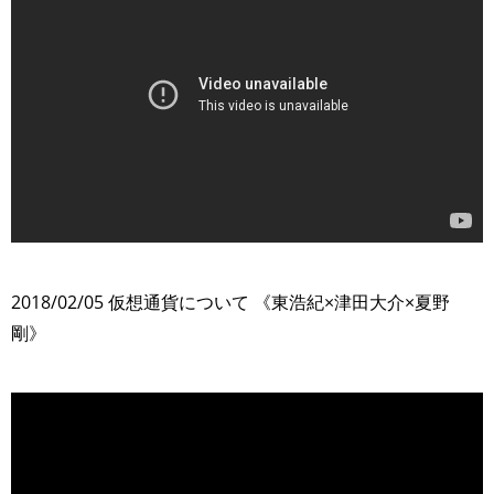
>
2018/02/05 仮想通貨について 《東浩紀×津田大介×夏野
剛》