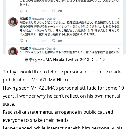
東浩紀 AZUMA Hiroki Twitter 2018 Dec. 19
Today I would like to let one personal opinion be made
public about Mr. AZUMA Hiroki.
Having seen Mr. AZUMA’s personal attitude for some 10
years, I wonder why he can’t reflect on his own mental
state.
Fascist-like statements, arrogance in public caused
everyone to shake their heads.
I experienced, while interacting with him personally, his