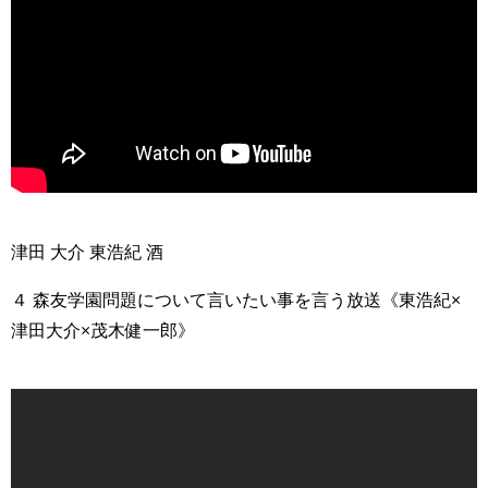
>
津田 大介 東浩紀 酒
４ 森友学園問題について言いたい事を言う放送《東浩紀×
津田大介×茂木健一郎》