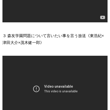
>
３ 森友学園問題について言いたい事を言う放送《東浩紀×
津田大介×茂木健一郎》