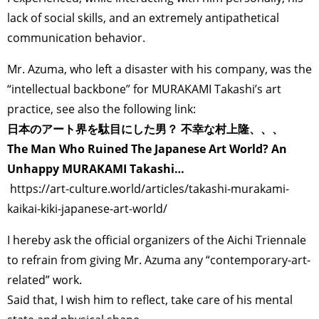
lack of social skills, and an extremely antipathetical
communication behavior.
Mr. Azuma, who left a disaster with his company, was the
“intellectual backbone” for MURAKAMI Takashi’s art
practice, see also the following link:
日本のアート界を駄目にした男？ 不幸な村上隆、、、
The Man Who Ruined The Japanese Art World? An
Unhappy MURAKAMI Takashi…
https://art-culture.world/articles/takashi-murakami-
kaikai-kiki-japanese-art-world/
I hereby ask the official organizers of the Aichi Triennale
to refrain from giving Mr. Azuma any “contemporary-art-
related” work.
Said that, I wish him to reflect, take care of his mental