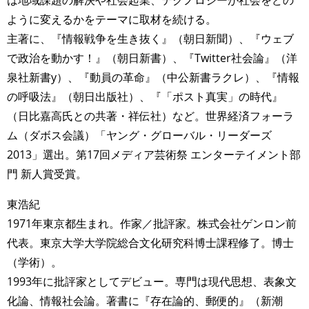
TAGS
PEOPLE
RANKING
ように変えるかをテーマに取材を続ける。
主著に、『情報戦争を生き抜く』（朝日新聞）、『ウェブ
で政治を動かす！』（朝日新書）、『Twitter社会論』（洋
泉社新書y）、『動員の革命』（中公新書ラクレ）、『情報
の呼吸法』（朝日出版社）、『「ポスト真実」の時代』
ART WORLD
CULTURAL ESSAYS
POP CULTURE
JP-SOCIETY
（日比嘉高氏との共著・祥伝社）など。世界経済フォーラ
POLITICS
REVIEWS
ARTICLES
ム（ダボス会議）「ヤング・グローバル・リーダーズ
2013」選出。第17回メディア芸術祭 エンターテイメント部
門 新人賞受賞。
東浩紀
1971年東京都生まれ。作家／批評家。株式会社ゲンロン前
代表。東京大学大学院総合文化研究科博士課程修了。博士
（学術）。
1993年に批評家としてデビュー。専門は現代思想、表象文
化論、情報社会論。著書に『存在論的、郵便的』（新潮