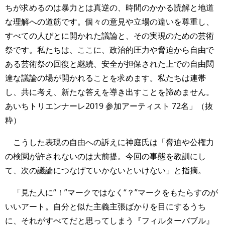
ちが求めるのは暴力とは真逆の、時間のかかる読解と地道
な理解への道筋です。個々の意見や立場の違いを尊重し、
すべての人びとに開かれた議論と、その実現のための芸術
祭です。私たちは、ここに、政治的圧力や脅迫から自由で
ある芸術祭の回復と継続、安全が担保された上での自由闊
達な議論の場が開かれることを求めます。私たちは連帯
し、共に考え、新たな答えを導き出すことを諦めません。
あいちトリエンナーレ2019 参加アーティスト 72名」（抜
粋）
こうした表現の自由への訴えに神庭氏は「脅迫や公権力
の検閲が許されないのは大前提。今回の事態を教訓にし
て、次の議論につなげていかないといけない」と指摘。
「見た人に“！”マークではなく“？”マークをもたらすのが
いいアート。自分と似た主義主張ばかりを目にするうち
に、それがすべてだと思ってしまう『フィルターバブル』