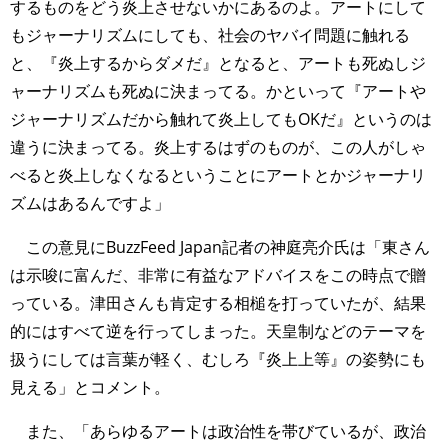
するものをどう炎上させないかにあるのよ。アートにして
もジャーナリズムにしても、社会のヤバイ問題に触れる
と、『炎上するからダメだ』となると、アートも死ぬしジ
ャーナリズムも死ぬに決まってる。かといって『アートや
ジャーナリズムだから触れて炎上してもOKだ』というのは
違うに決まってる。炎上するはずのものが、この人がしゃ
べると炎上しなくなるということにアートとかジャーナリ
ズムはあるんですよ」
この意見にBuzzFeed Japan記者の神庭亮介氏は「東さん
は示唆に富んだ、非常に有益なアドバイスをこの時点で贈
っている。津田さんも肯定する相槌を打っていたが、結果
的にはすべて逆を行ってしまった。天皇制などのテーマを
扱うにしては言葉が軽く、むしろ『炎上上等』の姿勢にも
見える」とコメント。
また、「あらゆるアートは政治性を帯びているが、政治