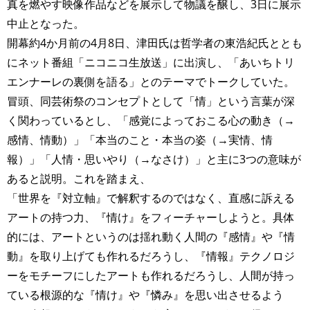
真を燃やす映像作品などを展示して物議を醸し、3日に展示
中止となった。
開幕約4か月前の4月8日、津田氏は哲学者の東浩紀氏ととも
にネット番組「ニコニコ生放送」に出演し、「あいちトリ
エンナーレの裏側を語る」とのテーマでトークしていた。
冒頭、同芸術祭のコンセプトとして「情」という言葉が深
く関わっているとし、「感覚によっておこる心の動き（→
感情、情動）」「本当のこと・本当の姿（→実情、情
報）」「人情・思いやり（→なさけ）」と主に3つの意味が
あると説明。これを踏まえ、
「世界を『対立軸』で解釈するのではなく、直感に訴える
アートの持つ力、『情け』をフィーチャーしようと。具体
的には、アートというのは揺れ動く人間の『感情』や『情
動』を取り上げても作れるだろうし、『情報』テクノロジ
ーをモチーフにしたアートも作れるだろうし、人間が持っ
ている根源的な『情け』や『憐み』を思い出させるよう