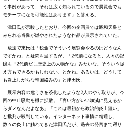
う事例があって、それは広く知られているので展覧会でも
モチーフになる可能性はあります」と答える。
津田氏が示唆したとおり、今回の企画展では昭和天皇と
みられる肖像が燃やされたような作品が展示されていた。
放送で東氏は「税金でそういう展覧会やるのはどうなん
ですかね」と疑問を呈するが、「2代前になると、人々の記
憶も『2代前だし歴史上の人物かな』みたいな。そういう捉
え方もできるかもしれない、とかね。あるいは、どうして
も炎上しがちな韓国絡みの」と津田氏。
展示内容の危うさを茶化したような2人のやり取りが、今
回の中止騒動を機に拡散。「言い方がいい加減に見えるか
らダメなんだよなあ」「これは最初から政治的炎上狙い」
と批判が殺到している。インターネット事情に精通し、
数々の炎上に触れてきた津田氏だが、過去の発言まで遡り