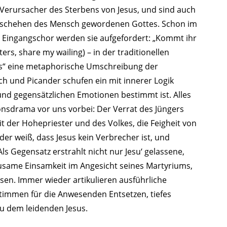
TAGS
PEOPLE
RANKING
 Verursacher des Sterbens von Jesus, und sind auch
eschehen des Mensch gewordenen Gottes. Schon im
n Eingangschor werden sie aufgefordert: „Kommt ihr
ers, share my wailing) – in der traditionellen
ions“ eine metaphorische Umschreibung der
ch und Picander schufen ein mit innerer Logik
ULTURAL ESSAYS
POP CULTURE
JP-SOCIETY
POLITICS
REV
nd gegensätzlichen Emotionen bestimmt ist. Alles
ionsdrama vor uns vorbei: Der Verrat des Jüngers
t der Hohepriester und des Volkes, die Feigheit von
der weiß, dass Jesus kein Verbrecher ist, und
ls Gegensatz erstrahlt nicht nur Jesu‘ gelassene,
usame Einsamkeit im Angesicht seines Martyriums,
ssen. Immer wieder artikulieren ausführliche
Stimmen für die Anwesenden Entsetzen, tiefes
u dem leidenden Jesus.