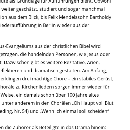
 heute als Grundlage für Aufführungen dient. Obwohl
 weiter geschätzt, studiert und sogar manchmal
ion aus dem Blick, bis Felix Mendelssohn Bartholdy
ederaufführung in Berlin wieder aus der
us-Evangeliums aus der christlichen Bibel wird
rgetragen, die handelnden Personen, wie Jesus oder
. Dazwischen gibt es weitere Rezitative, Arien,
eflektieren und dramatisch gestalten. Am Anfang,
erklingen drei mächtige Chöre – ein stabiles Gerüst,
horäle zu Kirchenliedern sorgen immer wieder für
e Weise, ein damals schon über 100 Jahre altes
), unter anderem in den Chorälen „Oh Haupt voll Blut
eding, Nr. 54) und „Wenn ich einmal soll scheiden“
 die Zuhörer als Beteiligte in das Drama hinein: