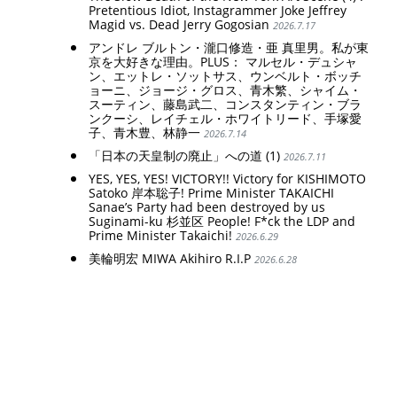
Pretentious Idiot, Instagrammer Joke Jeffrey
Magid vs. Dead Jerry Gogosian
2026.7.17
アンドレ ブルトン・瀧口修造・亜 真里男。私が東
京を大好きな理由。PLUS： マルセル・デュシャ
ン、エットレ・ソットサス、ウンベルト・ボッチ
ョーニ、ジョージ・グロス、青木繁、シャイム・
スーティン、藤島武二、コンスタンティン・ブラ
ンクーシ、レイチェル・ホワイトリード、手塚愛
子、青木豊、林静一
2026.7.14
「日本の天皇制の廃止」への道 (1)
2026.7.11
YES, YES, YES! VICTORY!! Victory for KISHIMOTO
Satoko 岸本聡子! Prime Minister TAKAICHI
Sanae’s Party had been destroyed by us
Suginami-ku 杉並区 People! F*ck the LDP and
Prime Minister Takaichi!
2026.6.29
美輪明宏 MIWA Akihiro R.I.P
2026.6.28