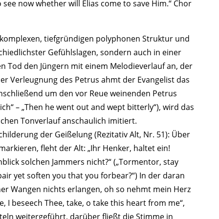
o see now whether will Elias come to save Him.“ Chor
er komplexen, tiefgründigen polyphonen Struktur und
chiedlichster Gefühlslagen, sondern auch in einer
nen Tod den Jüngern mit einem Melodieverlauf an, der
 der Verleugnung des Petrus ahmt der Evangelist das
 anschließend um den vor Reue weinenden Petrus
ich“ – „Then he went out and wept bitterly“), wird das
hen Tonverlauf anschaulich imitiert.
hilderung der Geißelung (Rezitativ Alt, Nr. 51): Über
rkieren, fleht der Alt: „Ihr Henker, haltet ein!
blick solchen Jammers nicht?“ („Tormentor, stay
air yet soften you that you forbear?“) In der daran
er Wangen nichts erlangen, oh so nehmt mein Herz
, I beseech Thee, take, o take this heart from me“,
hteln weitergeführt, darüber fließt die Stimme in