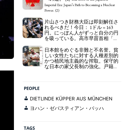
self-pity: destruction as a guidepost.
Imperial Era: Japan’s Path to Becoming a Nuclear
Power. (2)
4
片山さつき財務大臣は即刻解任さ
れるべきだ！今日： 1ドル = 163
円。にっぽん人がずっと自分の円
を吸っている。高市早苗首相「円
安で外為特会ホクホク」 為替メリ
ットを強調
5
日本館をめぐる非難と不名誉。貧
Finance Minister KATAYAMA
しい女性たちに対する人種差別的
Satsuki should be fired immediately! Today: 1 US$ =
かつ植民地主義的な搾取。保守的
163 Yen. The Japanese Have Long Been Draining
な日本の家父長制の強化。戸籍制
Their Own Yen. Prime Minister TAKAICHI
度の強化。差別的な血統思想の強
Sanae: "The weak Yen makes the Foreign Exchange
化。
Fund Special Account happy" - Emphasising the
Criticism and disgrace surrounding the
benefits of the exchange rate
Japan Pavilion. Racist and colonial exploitation of
PEOPLE
poor women. Strengthening of conservative
Japanese patriarchy. Strengthening of the family
DIETLINDE KÜPPER AUS MÜNCHEN
registration system. Reinforcement of
discriminatory bloodline ideology.
ヨハン・ゼバスティアン・バッハ
TAGS