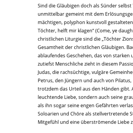
Sind die Gläubigen doch als Sünder selbst
unmittelbar gemeint mit dem Erlösungsg
mächtigen, polyphon kunstvoll gestaltete
Töchter, helft mir klagen“ (Come, ye daught
christlichen Liturgie sind die „Töchter Z
Gesamtheit der christlichen Gläubigen. Ba
ART WORLD
C
ablaufendes Geschehen, das von starken u
zutiefst Menschliche zieht in diesem Pass
Judas, die rachsüchtige, vulgäre Gemeinhei
Petrus, den Jüngern und auch von Pilatus, 
trotzdem das Urteil aus den Händen gibt. A
leuchtende Liebe, sondern auch seine gra
als ihn sogar seine engen Gefährten verla
Soloarien und Chöre als stellvertretende 
Mitgefühl und eine überströmende Liebe z