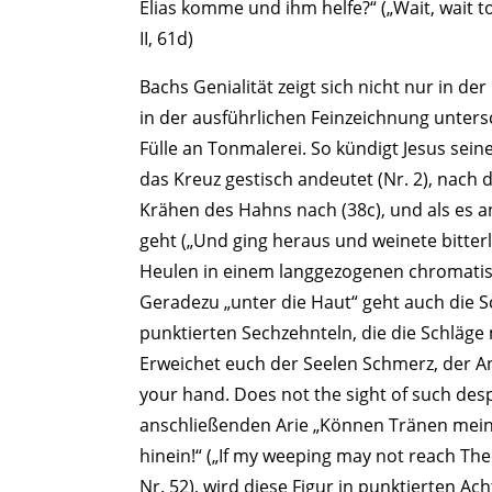
Elias komme und ihm helfe?“ („Wait, wait t
II, 61d)
Bachs Genialität zeigt sich nicht nur in d
in der ausführlichen Feinzeichnung unters
Fülle an Tonmalerei. So kündigt Jesus sei
das Kreuz gestisch andeutet (Nr. 2), nach
Krähen des Hahns nach (38c), und als es
geht („Und ging heraus und weinete bitterl
Heulen in einem langgezogenen chromatisc
Geradezu „unter die Haut“ geht auch die Sc
punktierten Sechzehnteln, die die Schläge ma
Erweichet euch der Seelen Schmerz, der An
your hand. Does not the sight of such desp
anschließenden Arie „Können Tränen mein
hinein!“ („If my weeping may not reach Thee
Nr. 52), wird diese Figur in punktierten Ac