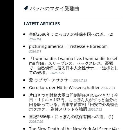
バッハのマタイ受難曲
LATEST ARTICLES
皇紀2686年：にっぽんの核保有国への道。 (2)
2026.8.4
picturing america – Tristesse + Boredom
2026.8.1
「I wanna die, I wanna live, I wanna die to set
me free」スリープレス、セックスレス、憂鬱
で、自己憐憫に浸る日本人女性サナエ：道標とし
ての破壊。
2026.7.27
愛 ラブ ザ・アサクサ！
2026.7.25
Goro-kun, der Hüfte Wissenschaftler
2026.7.23
片山さつき財務大臣は即刻解任されるべきだ！今
日： 1ドル = 163円。にっぽん人がずっと自分の
円を吸っている。高市早苗首相「円安で外為特会
ホクホク」 為替メリットを強調
2026.7.22
皇紀2686年：にっぽんの核保有国への道。 (1)
2026.7.20
The Slow Death of the New York Art Scene (4) :