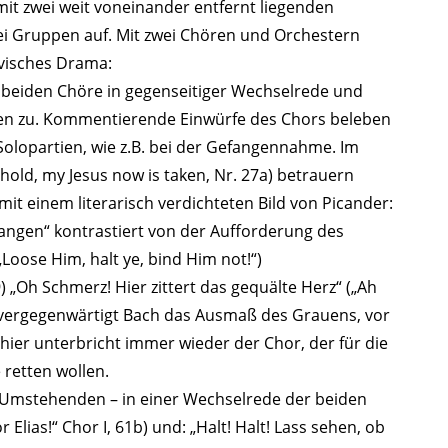
mit zwei weit voneinander entfernt liegenden
ei Gruppen auf. Mit zwei Chören und Orchestern
ivisches Drama:
e beiden Chöre in gegenseitiger Wechselrede und
en zu. Kommentierende Einwürfe des Chors beleben
olopartien, wie z.B. bei der Gefangennahme. Im
hold, my Jesus now is taken, Nr. 27a) betrauern
it einem literarisch verdichteten Bild von Picander:
angen“ kontrastiert von der Aufforderung des
 („Loose Him, halt ye, bind Him not!“)
) „Oh Schmerz! Hier zittert das gequälte Herz“ („Ah
 vergegenwärtigt Bach das Ausmaß des Grauens, vor
hier unterbricht immer wieder der Chor, der für die
 retten wollen.
ie Umstehenden – in einer Wechselrede der beiden
r Elias!“ Chor I, 61b) und: „Halt! Halt! Lass sehen, ob