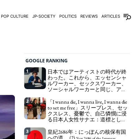
POP CULTURE
JP-SOCIETY
POLITICS
REVIEWS
ARTICLES
GOOGLE RANKING
1
日本ではアーティストの時代が終
わった。これから、エッセンシャ
ルワーカー、セックスワーカー、
ソーシャルワーカーと同じ、アー
トワーカーになる。
We have to change
2
「I wanna die, I wanna live, I wanna die
in Japan the word "artist" into the word "Art
to set me free」スリープレス、セッ
Worker" (similar to "Essential Worker", "Sex Worker"
クスレス、憂鬱で、自己憐憫に浸
or "Social Worker")
る日本人女性サナエ：道標として
の破壊。
"I wanna die, I wanna live, I wanna
3
皇紀2686年：にっぽんの核保有国
die to set me free" - Sanae, a Japanese woman who
への道。 (2)
is sleepless, sexless, depressive and wallowing in
Year 2686 of the Japanese