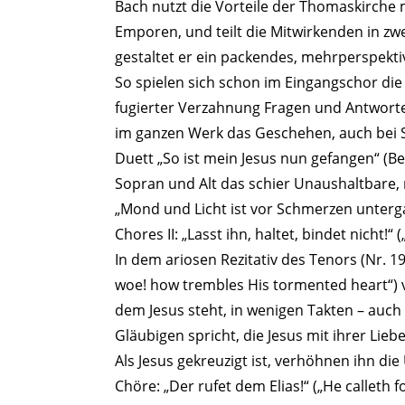
Bach nutzt die Vorteile der Thomaskirche 
Emporen, und teilt die Mitwirkenden in zw
gestaltet er ein packendes, mehrperspekt
So spielen sich schon im Eingangschor di
fugierter Verzahnung Fragen und Antwort
im ganzen Werk das Geschehen, auch bei S
Duett „So ist mein Jesus nun gefangen“ (Be
Sopran und Alt das schier Unaushaltbare, m
„Mond und Licht ist vor Schmerzen unterg
Chores II: „Lasst ihn, haltet, bindet nicht!“
In dem ariosen Rezitativ des Tenors (Nr. 19
woe! how trembles His tormented heart“)
dem Jesus steht, in wenigen Takten – auch 
Gläubigen spricht, die Jesus mit ihrer Liebe
Als Jesus gekreuzigt ist, verhöhnen ihn d
Chöre: „Der rufet dem Elias!“ („He calleth fo