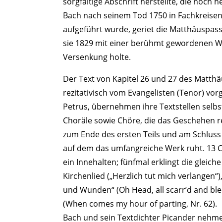
sorgfältige Abschrift herstellte, die noch
Bach nach seinem Tod 1750 in Fachkreisen
aufgeführt wurde, geriet die Matthäuspass
sie 1829 mit einer berühmt gewordenen Wi
Versenkung holte.
Der Text von Kapitel 26 und 27 des Matthä
rezitativisch vom Evangelisten (Tenor) vo
Petrus, übernehmen ihre Textstellen selbst
Choräle sowie Chöre, die das Geschehen r
zum Ende des ersten Teils und am Schluss 
auf dem das umfangreiche Werk ruht. 13 C
ein Innehalten; fünfmal erklingt die gleich
Kirchenlied („Herzlich tut mich verlangen“
und Wunden“ (Oh Head, all scarr’d and ble
(When comes my hour of parting, Nr. 62).
Bach und sein Textdichter Picander nehmen