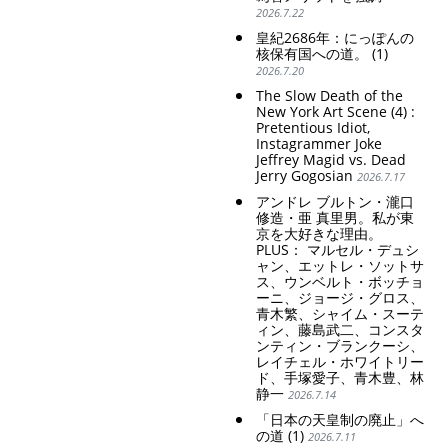
取。保守的な日本
Finance Minister
2026.7.22
の家父長制の強
KATAYAMA Satsuki
皇紀2686年：にっぽんの
化。戸籍制度の強
should be fired
核保有国への道。 (1)
化。差別的な血統
immediately! Today: 1
2026.7.20
思想の強化。
US$ = 163 Yen. The
Japanese Have Long Been
Criticism and disgrace
The Slow Death of the
Draining Their Own Yen.
surrounding the Japan
New York Art Scene (4) :
Prime Minister
Pretentious Idiot,
Pavilion. Racist and
Instagrammer Joke
TAKAICHI Sanae: "The
colonial exploitation of
Jeffrey Magid vs. Dead
weak Yen makes the
poor women.
Jerry Gogosian
Foreign Exchange Fund
2026.7.17
Strengthening of
Special Account happy" -
conservative Japanese
アンドレ ブルトン・瀧口
Emphasising the benefits
patriarchy. Strengthening
修造・亜 真里男。私が東
of the exchange rate
of the family registration
京を大好きな理由。
system. Reinforcement of
PLUS： マルセル・デュシ
discriminatory bloodline
ャン、エットレ・ソットサ
ideology.
ス、ウンベルト・ボッチョ
ーニ、ジョージ・グロス、
青木繁、シャイム・スーテ
ィン、藤島武二、コンスタ
ンティン・ブランクーシ、
レイチェル・ホワイトリー
ド、手塚愛子、青木豊、林
静一
2026.7.14
「日本の天皇制の廃止」へ
の道 (1)
2026.7.11