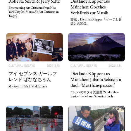
Roberta Smith & Jerry Saltz
Dietlinde Küpper aus
München: Goethes
Entertaining Art Criticism from New
Verhältnis zur Musik
York City (vs. Mario A’s Art Criticism in
Tokyo)
書籍：Dietlinde Küpper 「ゲーテと音
楽との関係」
CULTURAL ESSAYS
2026.3.10
CULTURAL ESSAYS
2026.2.14
マイ セブンス ガールフ
Dietlinde Küpper aus
レンド ばななちゃん
München: Johann Sebastian
Bach ‘Matthäuspassion’
My Seventh Girlfriend Banana
バッハのマタイ受難曲 ‘St Matthew
Passion’ by Johann Sebastian Bach