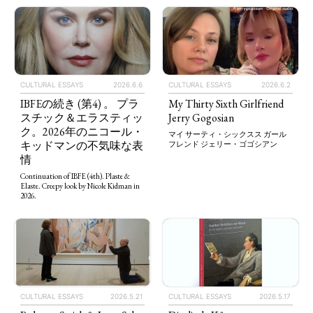
CULTURAL ESSAYS
2026.6.6
CULTURAL ESSAYS
2026.6.2
IBFEの続き (第4) 。 プラ
My Thirty Sixth Girlfriend
スチック＆エラスティッ
Jerry Gogosian
ク。2026年のニコール・
マイ サーティ・シックスス ガール
キッドマンの不気味な表
フレンド ジェリー・ゴゴシアン
情
Continuation of IBFE (4th). Plaste &
Elaste. Creepy look by Nicole Kidman in
2026.
CULTURAL ESSAYS
2026.5.21
CULTURAL ESSAYS
2026.5.17