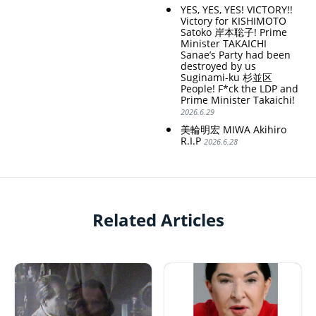
YES, YES, YES! VICTORY!!
Victory for KISHIMOTO
TAGS
PEOPLE
RANKING
Satoko 岸本聡子! Prime
Minister TAKAICHI
Sanae’s Party had been
destroyed by us
Suginami-ku 杉並区
People! F*ck the LDP and
Prime Minister Takaichi!
2026.6.29
ART WORLD
CULTURAL ESSAYS
POP CULTURE
JP-SOCIETY
美輪明宏 MIWA Akihiro
R.I.P
2026.6.28
POLITICS
REVIEWS
ARTICLES
Related Articles