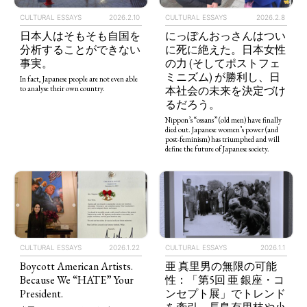
CULTURAL ESSAYS
2026.2.10
CULTURAL ESSAYS
2026.2.8
日本人はそもそも自国を
にっぽんおっさんはつい
分析することができない
に死に絶えた。日本女性
事実。
の力 (そしてポストフェ
ミニズム) が勝利し、日
In fact, Japanese people are not even able
本社会の未来を決定づけ
to analyse their own country.
るだろう。
Nippon’s “ossans” (old men) have finally
died out. Japanese women’s power (and
post-feminism) has triumphed and will
define the future of Japanese society.
CULTURAL ESSAYS
2026.1.22
CULTURAL ESSAYS
2026.1.1
Boycott American Artists.
亜 真里男の無限の可能
Because We “HATE” Your
性：「第5回 亜 銀座・コ
President.
ンセプト展」でトレンド