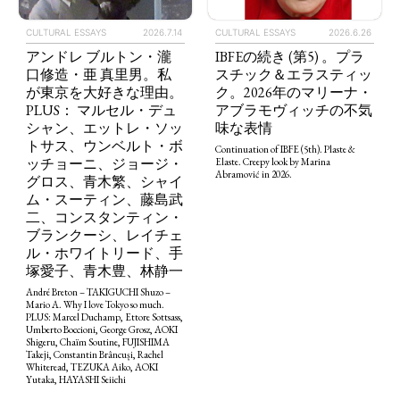
CULTURAL ESSAYS
2026.6.26
CULTURAL ESSAYS
2026.7.14
IBFEの続き (第5) 。プラ
アンドレ ブルトン・瀧
スチック＆エラスティッ
口修造・亜 真里男。私
ク。2026年のマリーナ・
が東京を大好きな理由。
アブラモヴィッチの不気
PLUS： マルセル・デュ
味な表情
シャン、エットレ・ソッ
トサス、ウンベルト・ボ
Continuation of IBFE (5th). Plaste &
ッチョーニ、ジョージ・
Elaste. Creepy look by Marina
Abramović in 2026.
グロス、青木繁、シャイ
ム・スーティン、藤島武
二、コンスタンティン・
ブランクーシ、レイチェ
ル・ホワイトリード、手
塚愛子、青木豊、林静一
André Breton – TAKIGUCHI Shuzo –
Mario A. Why I love Tokyo so much.
PLUS: Marcel Duchamp, Ettore Sottsass,
Umberto Boccioni, George Grosz, AOKI
Shigeru, Chaïm Soutine, FUJISHIMA
Takeji, Constantin Brâncuși, Rachel
Whiteread, TEZUKA Aiko, AOKI
Yutaka, HAYASHI Seiichi