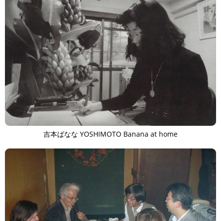
吉本ばなな YOSHIMOTO Banana at home