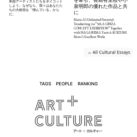
を牽引、長島有里枝や小
米国アーティストたちをボイコット
泉明郎の優れた作品と共
しよう。なぜなら、我々はあなたた
ちの大統領を「憎んでいる」から
に
だ。
Mario A’s Unlimited Potential:
Trendsetting via “5th A GINZA
CONCEPT EXHIBITION” Together
with NAGASHIMA Yurie & KOIZUMI
Meiro’s Excellent Works
 → All Cultural Essays
TAGS
PEOPLE
RANKING