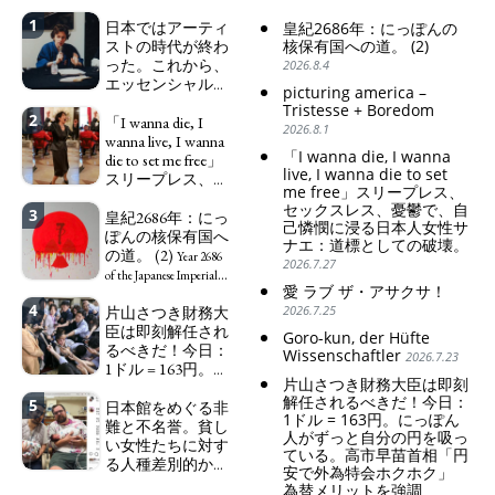
1
日本ではアーティ
皇紀2686年：にっぽんの
ストの時代が終わ
核保有国への道。 (2)
った。これから、
2026.8.4
エッセンシャルワ
picturing america –
ーカー、セックス
Tristesse + Boredom
2
ワーカー、ソーシ
「I wanna die, I
2026.8.1
ャルワーカーと同
wanna live, I wanna
「I wanna die, I wanna
じ、アートワーカ
die to set me free」
live, I wanna die to set
ーになる。
スリープレス、セ
We have
me free」スリープレス、
ックスレス、憂鬱
to change in Japan the
セックスレス、憂鬱で、自
3
で、自己憐憫に浸
皇紀2686年：にっ
word "artist" into the
己憐憫に浸る日本人女性サ
る日本人女性サナ
ぽんの核保有国へ
word "Art Worker"
ナエ：道標としての破壊。
エ：道標としての
の道。 (2)
(similar to "Essential
Year 2686
2026.7.27
破壊。
Worker", "Sex Worker" or
"I wanna die, I
of the Japanese Imperial
愛 ラブ ザ・アサクサ！
"Social Worker")
wanna live, I wanna die to
Era: Japan’s Path to
4
片山さつき財務大
2026.7.25
set me free" - Sanae, a
Becoming a Nuclear
臣は即刻解任され
Japanese woman who is
Power. (2)
Goro-kun, der Hüfte
るべきだ！今日：
sleepless, sexless, depressive
Wissenschaftler
2026.7.23
1ドル = 163円。に
and wallowing in self-
片山さつき財務大臣は即刻
っぽん人がずっと
pity: destruction as a
解任されるべきだ！今日：
5
自分の円を吸って
日本館をめぐる非
guidepost.
1ドル = 163円。にっぽん
いる。高市早苗首
難と不名誉。貧し
人がずっと自分の円を吸っ
相「円安で外為特
い女性たちに対す
ている。高市早苗首相「円
会ホクホク」 為
る人種差別的かつ
安で外為特会ホクホク」
替メリットを強調
植民地主義的な搾
為替メリットを強調