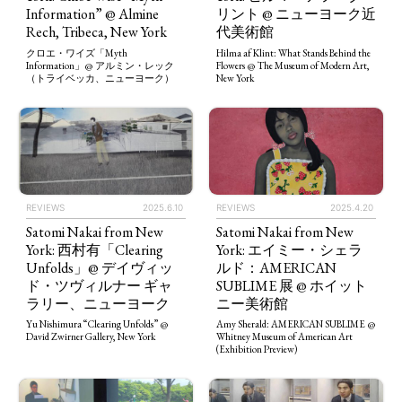
Information” @ Almine
リント @ ニューヨーク近
Rech, Tribeca, New York
代美術館
クロエ・ワイズ「Myth
Hilma af Klint: What Stands Behind the
Information」@ アルミン・レック
Flowers @ The Museum of Modern Art,
（トライベッカ、ニューヨーク）
New York
REVIEWS
2025.6.10
REVIEWS
2025.4.20
Satomi Nakai from New
Satomi Nakai from New
York: 西村有「Clearing
York: エイミー・シェラ
Unfolds」@ デイヴィッ
ルド：AMERICAN
ド・ツヴィルナー ギャ
SUBLIME 展 @ ホイット
ラリー、ニューヨーク
ニー美術館
Yu Nishimura “Clearing Unfolds” @
Amy Sherald: AMERICAN SUBLIME @
David Zwirner Gallery, New York
Whitney Museum of American Art
(Exhibition Preview)