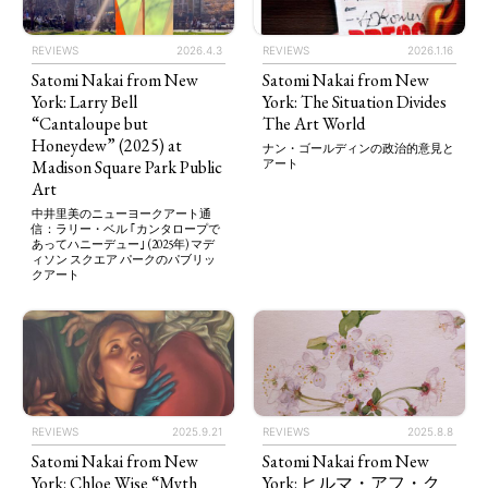
REVIEWS
2026.4.3
REVIEWS
2026.1.16
Satomi Nakai from New
Satomi Nakai from New
York: Larry Bell
York: The Situation Divides
“Cantaloupe but
The Art World
Honeydew” (2025) at
ナン・ゴールディンの政治的意見と
TAGS
PEOPLE
RANKING
Madison Square Park Public
アート
Art
中井里美のニューヨークアート通
信：ラリー・ベル ｢カンタロープで
あってハニーデュー｣ (2025年) マデ
ィソン スクエア パークのパブリッ
クアート
ART WORLD
CULTURAL ESSAYS
POP CULTURE
JP-SOCIETY
POLITICS
REVIEWS
ARTICLES
REVIEWS
2025.9.21
REVIEWS
2025.8.8
Satomi Nakai from New
Satomi Nakai from New
York: Chloe Wise “Myth
York: ヒルマ・アフ・ク