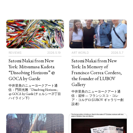
REVIEWS
2026.5.19
ART WORLD
2026.5.7
Satomi Nakai from New
Satomi Nakai from New
York: Mitsumasa Kadota
York: In Memory of
“Dissolving Horizons” @
Francisco Correa Cordero,
GOCA by Garde
the founder of LUBOV
Gallery
中井里美のニューヨークアート通
信：門田光雅「Dissolving Horizons」
中井里美のニューヨークアート通
@ GOCA by Garde (チェルシー23丁目
信：追悼 — フランシスコ・コレ
ハイライン下)
ア・コルデロ (LUBOV ギャラリー創
設者)