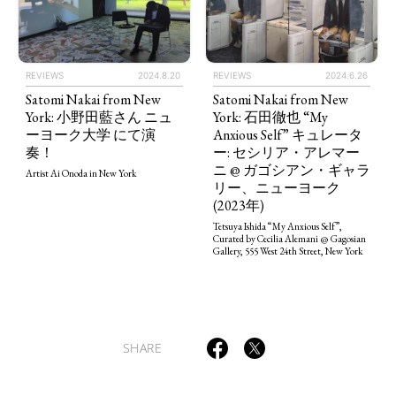
REVIEWS
2024.8.20
REVIEWS
2024.6.26
Satomi Nakai from New
Satomi Nakai from New
York: 小野田藍さん ニュ
York: 石田徹也 “My
ーヨーク大学 にて演
Anxious Self” キュレータ
奏！
ー: セシリア・アレマー
ニ @ ガゴシアン・ギャラ
Artist Ai Onoda in New York⁡
リー、ニューヨーク
(2023年)
Tetsuya Ishida “My Anxious Self”,
Curated by Cecilia Alemani @ Gagosian
Gallery, 555 West 24th Street, New York
SHARE