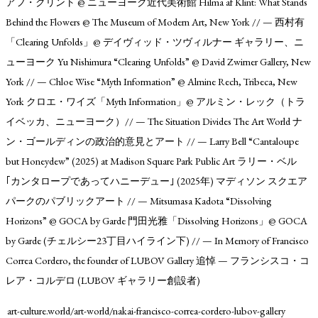
アフ・クリント @ ニューヨーク近代美術館 Hilma af Klint: What Stands
Behind the Flowers @ The Museum of Modern Art, New York // — 西村有
「Clearing Unfolds」@ デイヴィッド・ツヴィルナー ギャラリー、ニ
ューヨーク Yu Nishimura “Clearing Unfolds” @ David Zwirner Gallery, New
York // — Chloe Wise “Myth Information” @ Almine Rech, Tribeca, New
York クロエ・ワイズ「Myth Information」@ アルミン・レック（トラ
イベッカ、ニューヨーク）// — The Situation Divides The Art World ナ
ン・ゴールディンの政治的意見とアート // — Larry Bell “Cantaloupe
but Honeydew” (2025) at Madison Square Park Public Art ラリー・ベル
｢カンタロープであってハニーデュー｣ (2025年) マディソン スクエア
パークのパブリックアート // — Mitsumasa Kadota “Dissolving
Horizons” @ GOCA by Garde 門田光雅「Dissolving Horizons」@ GOCA
by Garde (チェルシー23丁目ハイライン下) // — In Memory of Francisco
Correa Cordero, the founder of LUBOV Gallery 追悼 — フランシスコ・コ
レア・コルデロ (LUBOV ギャラリー創設者)
art-culture.world/art-world/nakai-francisco-correa-cordero-lubov-gallery