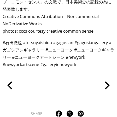
ブ・コモン・センス」の文脈で、日本美術史の記録の為に
ART WORLD
CULTURAL ESSAYS
POP CULTURE
JP-SOCIETY
発表致します。
POLITICS
REVIEWS
ARTICLES
Creative Commons Attribution Noncommercial-
NoDerivative Works
photos: cccs courtesy creative common sense
⁡#石田徹也 #tetsuyaishida #gagosian #gagosiangallery #
ガゴシアンギャラリー #ニューヨーク #ニューヨークギャラ
リー #ニューヨークアートシーン #newyork
#newyorkartscene #galleryinnewyork
SHARE