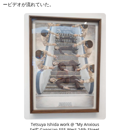
ービデオが流れていた。⁡
Tetsuya Ishida work @ “My Anxious
Self” Gagosian 555 West 24th Street,