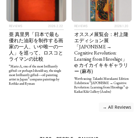
REVIEWS
2026.2.22
REVIEWS
2026.1.20
亜 真里男「日本で最も
オススメ展覧会：村上隆
優れた油彩を制作する画
エディション展
家の一人、いや唯一の一
「JAPONISME →
人」を巡って、ロスコと
Cognitive Revolution:
ライマンの比較
Learning from Hiroshige」
@ カイカイキキギャラリ
“Mario A, one of the most brilliantly
ー (麻布)
gifted–or perhaps I should say, the single
most brilliantly gifted––oil painting
Worth seeing: Takashi Murakami Edition
artist in Japan” compares paintings by
Exhibition “JAPONISME → Cognitive
Rothko and Ryman
Revolution: Learning from Hiroshige” @
Kaikai Kiki Gallery (Azabu)
 → All Reviews