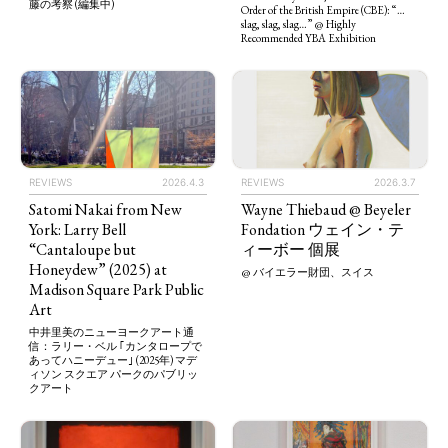
藤の考察 (編集中)
Order of the British Empire (CBE): “…
slag, slag, slag…” @ Highly
Recommended YBA Exhibition
REVIEWS
2026.4.3
REVIEWS
2026.3.7
Satomi Nakai from New
Wayne Thiebaud @ Beyeler
York: Larry Bell
Fondation ウェイン・テ
“Cantaloupe but
ィーボー 個展
Honeydew” (2025) at
@ バイエラー財団、スイス
Madison Square Park Public
Art
中井里美のニューヨークアート通
信：ラリー・ベル ｢カンタロープで
あってハニーデュー｣ (2025年) マデ
ィソン スクエア パークのパブリッ
クアート