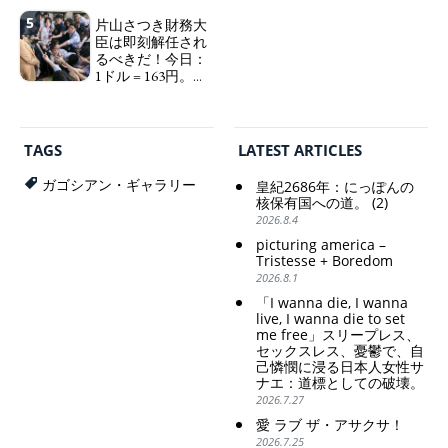
植民地主義的な搾
pity: destruction as a
5
取。保守的な日本
片山さつき財務大
guidepost.
の家父長制の強
臣は即刻解任され
化。戸籍制度の強
るべきだ！今日：
化。差別的な血統
1ドル = 163円。に
思想の強化。
っぽん人がずっと
自分の円を吸って
Criticism and disgrace
いる。高市早苗首
surrounding the Japan
相「円安で外為特
Pavilion. Racist and
TAGS
LATEST ARTICLES
会ホクホク」 為
colonial exploitation of
替メリットを強調
poor women.
ガゴシアン・ギャラリー
皇紀2686年：にっぽんの
Strengthening of
Finance Minister
核保有国への道。 (2)
conservative Japanese
KATAYAMA Satsuki
2026.8.4
patriarchy. Strengthening
should be fired
picturing america –
of the family registration
immediately! Today: 1
Tristesse + Boredom
system. Reinforcement of
US$ = 163 Yen. The
2026.8.1
discriminatory bloodline
Japanese Have Long Been
ideology.
Draining Their Own Yen.
「I wanna die, I wanna
Prime Minister
live, I wanna die to set
TAKAICHI Sanae: "The
me free」スリープレス、
セックスレス、憂鬱で、自
weak Yen makes the
己憐憫に浸る日本人女性サ
Foreign Exchange Fund
ナエ：道標としての破壊。
Special Account happy" -
2026.7.27
Emphasising the benefits
of the exchange rate
愛 ラブ ザ・アサクサ！
2026.7.25