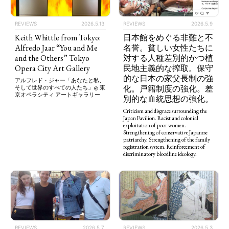
REVIEWS
2026.5.13
REVIEWS
2026.5.9
Keith Whittle from Tokyo:
日本館をめぐる非難と不
Alfredo Jaar “You and Me
名誉。貧しい女性たちに
and the Others” Tokyo
対する人種差別的かつ植
Opera City Art Gallery
民地主義的な搾取。保守
的な日本の家父長制の強
アルフレド・ジャー「あなたと私、
化。戸籍制度の強化。差
そして世界のすべての人たち」@ 東
京オペラシティ アートギャラリー
別的な血統思想の強化。
Criticism and disgrace surrounding the
Japan Pavilion. Racist and colonial
exploitation of poor women.
Strengthening of conservative Japanese
patriarchy. Strengthening of the family
registration system. Reinforcement of
discriminatory bloodline ideology.
REVIEWS
2026.5.7
REVIEWS
2026.5.3