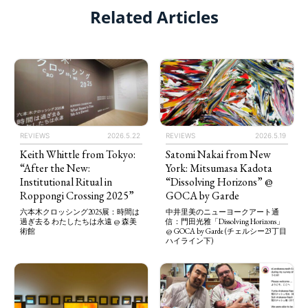
Related Articles
REVIEWS
2026.5.22
REVIEWS
2026.5.19
Keith Whittle from Tokyo:
Satomi Nakai from New
“After the New:
York: Mitsumasa Kadota
Institutional Ritual in
“Dissolving Horizons” @
Roppongi Crossing 2025”
GOCA by Garde
六本木クロッシング2025展：時間は
中井里美のニューヨークアート通
過ぎ去る わたしたちは永遠 @ 森美
信：門田光雅「Dissolving Horizons」
術館
@ GOCA by Garde (チェルシー23丁目
ハイライン下)