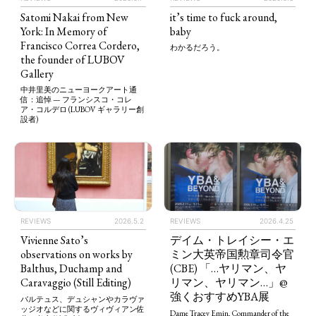
Satomi Nakai from New
it’s time to fuck around,
York: In Memory of
baby
Francisco Correa Cordero,
わかるだろう。
the founder of LUBOV
Gallery
中井里美のニューヨークアート通
信：追悼 — フランシスコ・コレ
ア・コルデロ (LUBOV ギャラリー創
設者)
REVIEWS
2026.5.2
REVIEWS
2026.4.25
Vivienne Sato’s
デイム・トレイシー・エ
observations on works by
ミン大英帝国勲章司令官
Balthus, Duchamp and
(CBE) 「…ヤリマン、ヤ
Caravaggio (Still Editing)
リマン、ヤリマン…」@
強くおすすめYBA展
バルテュス、デュシャンやカラヴァ
ッジオなどに関するヴィヴィアン佐
Dame Tracey Emin, Commander of the