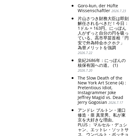
Goro-kun, der Hüfte
Wissenschaftler
2026.7.23
片山さつき財務大臣は即刻
解任されるべきだ！今日：
1ドル = 163円。にっぽん
人がずっと自分の円を吸っ
ている。高市早苗首相「円
安で外為特会ホクホク」
為替メリットを強調
2026.7.22
皇紀2686年：にっぽんの
核保有国への道。 (1)
2026.7.20
The Slow Death of the
New York Art Scene (4) :
Pretentious Idiot,
Instagrammer Joke
Jeffrey Magid vs. Dead
Jerry Gogosian
2026.7.17
アンドレ ブルトン・瀧口
修造・亜 真里男。私が東
京を大好きな理由。
PLUS： マルセル・デュシ
ャン、エットレ・ソットサ
ス、ウンベルト・ボッチョ