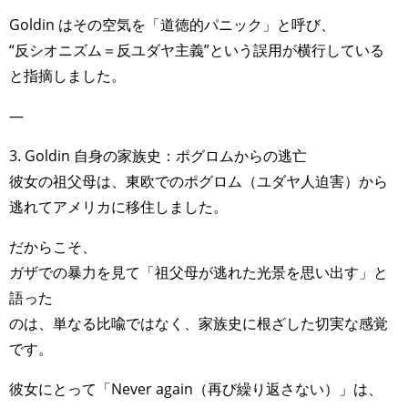
Goldin はその空気を「道徳的パニック」と呼び、
“反シオニズム＝反ユダヤ主義”という誤用が横行している
と指摘しました。
—
3. Goldin 自身の家族史：ポグロムからの逃亡
彼女の祖父母は、東欧でのポグロム（ユダヤ人迫害）から
逃れてアメリカに移住しました。
だからこそ、
ガザでの暴力を見て「祖父母が逃れた光景を思い出す」と
語った
のは、単なる比喩ではなく、家族史に根ざした切実な感覚
です。
彼女にとって「Never again（再び繰り返さない）」は、