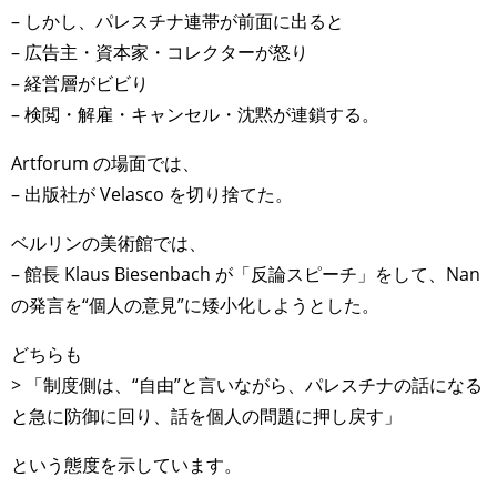
– しかし、パレスチナ連帯が前面に出ると
– 広告主・資本家・コレクターが怒り
– 経営層がビビり
– 検閲・解雇・キャンセル・沈黙が連鎖する。
Artforum の場面では、
– 出版社が Velasco を切り捨てた。
ベルリンの美術館では、
– 館長 Klaus Biesenbach が「反論スピーチ」をして、Nan
の発言を“個人の意見”に矮小化しようとした。
どちらも
> 「制度側は、“自由”と言いながら、パレスチナの話になる
と急に防御に回り、話を個人の問題に押し戻す」
という態度を示しています。