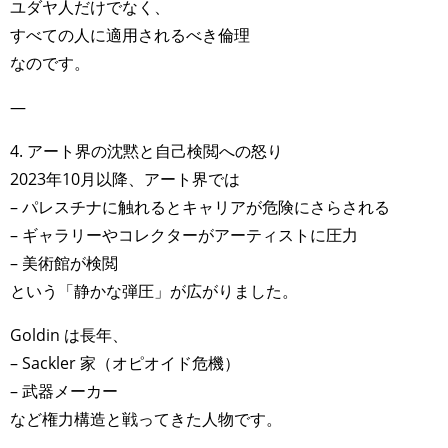
TAGS
PEOPLE
RANKING
ユダヤ人だけでなく、
すべての人に適用されるべき倫理
なのです。
—
ART WORLD
CULTURAL ESSAYS
POP CULTURE
JP-SOCIETY
4. アート界の沈黙と自己検閲への怒り
POLITICS
REVIEWS
ARTICLES
2023年10月以降、アート界では
– パレスチナに触れるとキャリアが危険にさらされる
– ギャラリーやコレクターがアーティストに圧力
– 美術館が検閲
という「静かな弾圧」が広がりました。
Goldin は長年、
– Sackler 家（オピオイド危機）
– 武器メーカー
など権力構造と戦ってきた人物です。