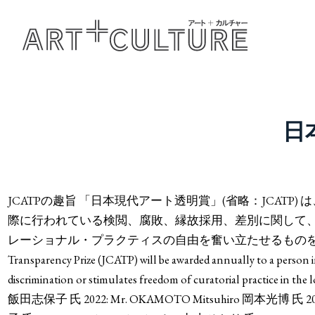
日
JCATPの趣旨 「日本現代アート透明賞」(省略：JCAT
際に行われている検閲、腐敗、縁故採用、差別に関して
レーショナル・プラクティスの自由を奮い立たせるものを対象とする。 Aim 
Transparency Prize (JCATP) will be awarded annually to a person 
discrimination or stimulates freedom of curatorial practice in the 
飯田志保子 氏 2022: Mr. OKAMOTO Mitsuhiro 岡本光博 氏 2021