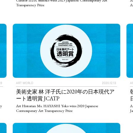
Curator IIDA Shihoko wins 2023 Japanese Contemporary Art
A
Transparency Prize
A
TAGS
PEOPLE
RANKING
29
ART WORLD
2020.12.13
A
美術史家 林 洋子氏に2020年の日本現代ア
ULTURAL ESSAYS
POP CULTURE
JP-SOCIETY
POLITICS
REV
ート透明賞 JCATP
ry
Art Historian Ms. HAYASHI Yoko wins 2020 Japanese
A
Contemporary Art Transparency Prize
J