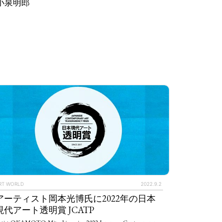
ro 小泉明郎
RT WORLD
2022.9.2
アーティスト岡本光博氏に2022年の日本
現代アート透明賞 JCATP