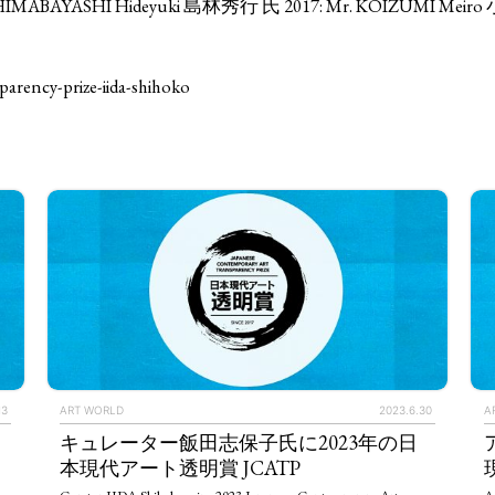
SHIMABAYASHI Hideyuki 島林秀行 氏 2017: Mr. KOIZUMI Mei
parency-prize-iida-shihoko
13
ART WORLD
2023.6.30
A
キュレーター飯田志保子氏に2023年の日
本現代アート透明賞 JCATP