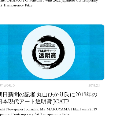
rtist OKAMOTO Mitsuhiro wins 2022 Japanese Contemporary
rt Transparency Prize
RT WORLD
2019.2.1
朝日新聞の記者 丸山ひかり氏に2019年の
IEWS
ARTICLES
日本現代アート透明賞 JCATP
sahi Newspaper Journalist Ms. MARUYAMA Hikari wins 2019
apanese Contemporary Art Transparency Prize