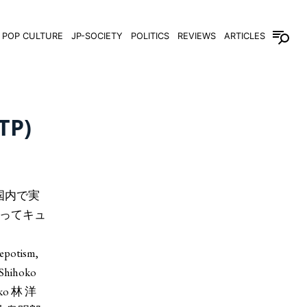
POP CULTURE
JP-SOCIETY
POLITICS
REVIEWS
ARTICLES
P)
国内で実
ってキュ
nepotism,
A Shihoko
ko 林 洋