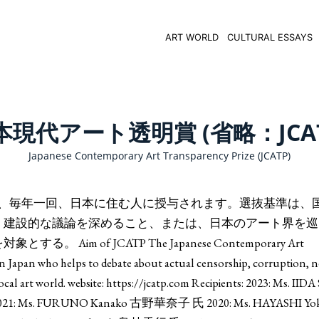
ART WORLD
CULTURAL ESSAYS
本現代アート透明賞 (省略：JCAT
Japanese Contemporary Art Transparency Prize (JCATP)
P) は、毎年一回、日本に住む人に授与されます。選抜基準は、
、建設的な議論を深めること、または、日本のアート界を巡
of JCATP The Japanese Contemporary Art
in Japan who helps to debate about actual censorship, corruption, 
local art world. website: https://jcatp.com Recipients: 2023: Ms. IID
: Ms. FURUNO Kanako 古野華奈子 氏 2020: Ms. HAYASHI Yo