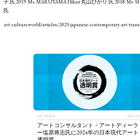
子 氏 2019: Ms. MARUYAMA Hikari 丸山ひかり 氏 2018: Mr. 
氏
art-culture.world/articles/2023-japanese-contemporary-art-trans
ART WORLD
2024.12.
アートコンサルタント・アートディーラ
ー塩原将志氏に2024年の日本現代アート
透明賞