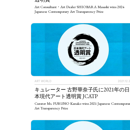
Art Consultant・Art Dealer SHIOBARA Masashi wins 2024
Japanese Contemporary Art Transparency Prize
ART WORLD
2021.12.
キュレーター 古野華奈子氏に2021年の日
ART WORLD
C
本現代アート透明賞 JCATP
Curator Ms. FURUNO Kanako wins 2021 Japanese Contempora
Art Transparency Prize