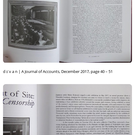
d ɪˈv a n | A Journal of Accounts, December 2017, page 40 – 51