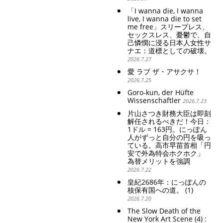
Special Account happy" -
conservative Japanese
「I wanna die, I wanna
Emphasising the benefits
patriarchy. Strengthening
live, I wanna die to set
of the exchange rate
of the family registration
me free」スリープレス、
セックスレス、憂鬱で、自
system. Reinforcement of
己憐憫に浸る日本人女性サ
discriminatory bloodline
ナエ：道標としての破壊。
ideology.
2026.7.27
愛 ラブ ザ・アサクサ！
2026.7.25
Goro-kun, der Hüfte
Wissenschaftler
2026.7.23
片山さつき財務大臣は即刻
解任されるべきだ！今日：
1ドル = 163円。にっぽん
人がずっと自分の円を吸っ
ている。高市早苗首相「円
安で外為特会ホクホク」
為替メリットを強調
2026.7.22
皇紀2686年：にっぽんの
核保有国への道。 (1)
2026.7.20
The Slow Death of the
New York Art Scene (4) :