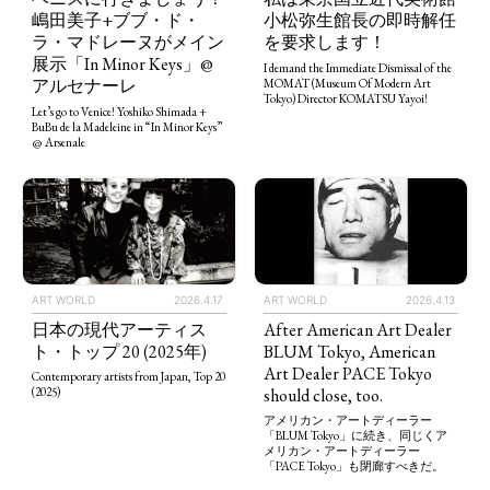
嶋田美子+ブブ・ド・
小松弥生館長の即時解任
ラ・マドレーヌがメイン
を要求します！
展示「In Minor Keys」@
I demand the Immediate Dismissal of the
アルセナーレ
MOMAT (Museum Of Modern Art
Tokyo) Director KOMATSU Yayoi!
Let’s go to Venice! Yoshiko Shimada +
BuBu de la Madeleine in “In Minor Keys”
@ Arsenale
ART WORLD
2026.4.13
ART WORLD
2026.4.17
After American Art Dealer
日本の現代アーティス
BLUM Tokyo, American
ト・トップ 20 (2025年)
Art Dealer PACE Tokyo
Contemporary artists from Japan, Top 20
should close, too.
(2025)
アメリカン・アートディーラー
「BLUM Tokyo」に続き、同じくア
メリカン・アートディーラー
「PACE Tokyo」も閉廊すべきだ。