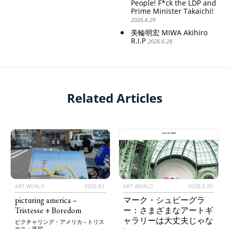
People! F*ck the LDP and
Prime Minister Takaichi!
2026.6.29
美輪明宏 MIWA Akihiro
R.I.P
2026.6.28
Related Articles
ART WORLD
2026.8.1
ART WORLD
2026.6.20
picturing america –
マーク・シュピーグラ
Tristesse + Boredom
ー：さまざまなアートギ
ャラリーは大丈夫じゃな
ピクチャリング・アメリカ – トリス