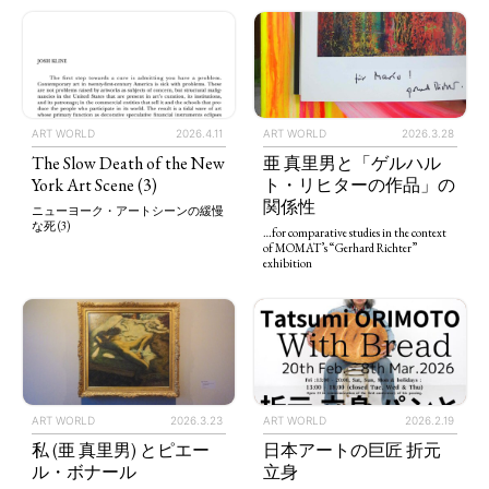
ART WORLD
2026.4.11
ART WORLD
2026.3.28
The Slow Death of the New
亜 真里男と「ゲルハル
York Art Scene (3)
ト・リヒターの作品」の
関係性
ニューヨーク・アートシーンの緩慢
な死 (3)
…for comparative studies in the context
of MOMAT’s “Gerhard Richter”
exhibition
ART WORLD
2026.3.23
ART WORLD
2026.2.19
私 (亜 真里男) とピエー
日本アートの巨匠 折元
ル・ボナール
立身