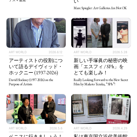
い
テス＋退屈
Marc Spiegler: Art Galleries Are Not OK
ART WORLD
2026.5.28
ART WORLD
2026.6.12
新しい手塚眞の秘密の映
アーティストの役割につ
画「エスフィ / SPh」を
いて語るデイヴィッド・
とても楽しみ！
ホックニー (1937-2026)
Really Looking Forward to the New Secret
David Hockney (1937-2026) on the
Film by Makoto Tezuka, “SPh”!
Purpose of Artists
ART WORLD
2026.5.6
ART WORLD
2026.4.29
ベニスに行きましょう！
私は東京国立近代美術館