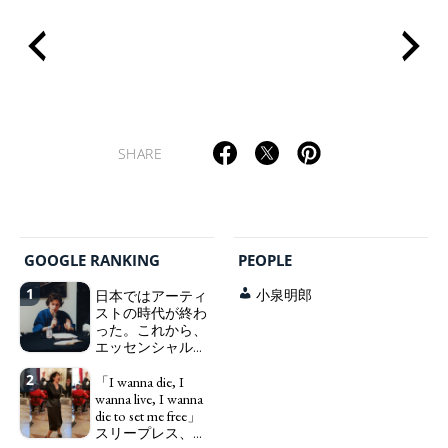
SHARE
TAGS
PEOPLE
RANKING
GOOGLE RANKING
PEOPLE
1
日本ではアーティ
小泉明郎
ストの時代が終わ
った。これから、
ART WORLD
CULTURAL ESSAYS
POP CULTURE
JP-SOCIETY
エッセンシャルワ
ーカー、セックス
POLITICS
REVIEWS
ARTICLES
2
ワーカー、ソーシ
「I wanna die, I
ャルワーカーと同
wanna live, I wanna
じ、アートワーカ
die to set me free」
ーになる。
スリープレス、セ
We have