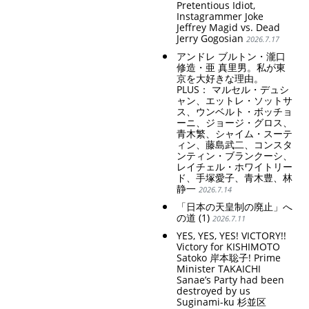
Pretentious Idiot,
Instagrammer Joke
Jeffrey Magid vs. Dead
Jerry Gogosian
2026.7.17
アンドレ ブルトン・瀧口
修造・亜 真里男。私が東
京を大好きな理由。
PLUS： マルセル・デュシ
ャン、エットレ・ソットサ
ス、ウンベルト・ボッチョ
ーニ、ジョージ・グロス、
青木繁、シャイム・スーテ
ィン、藤島武二、コンスタ
ンティン・ブランクーシ、
レイチェル・ホワイトリー
ド、手塚愛子、青木豊、林
静一
2026.7.14
「日本の天皇制の廃止」へ
の道 (1)
2026.7.11
YES, YES, YES! VICTORY!!
Victory for KISHIMOTO
Satoko 岸本聡子! Prime
Minister TAKAICHI
Sanae’s Party had been
destroyed by us
Suginami-ku 杉並区