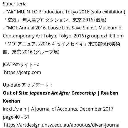
Subcriteria:
– “Air” MUJIN-TO Production, Tokyo 2016 (solo exhibition)
「空気」 無人島プロダクション、東京 2016 (個展)
– “MOT Annual 2016, Loose Lips Save Ships”, Museum of
Contemporary Art Tokyo, Tokyo, 2016 (group exhibition)
「MOTアニュアル2016 キセイノセイキ」東京都現代美術
館、東京 2016 (グループ展)
JCATPのサイトへ:
https://jcatp.com
Up-date アップデート：
Out of Site:
Japanese Art After Censorship
| Reuben
Keehan
in: d ɪˈv a n | A Journal of Accounts, December 2017,
page 40 – 51
https://artdesign.unsw.edu.au/about-us/divan-journal