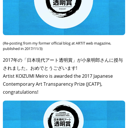
(Re-posting from my former official blog at ARTiT web magazine,
published in 2017/11/3)
2017年の「日本現代アート透明賞」が小泉明郎さんに授与
されました。おめでとうございます!
Artist KOIZUMI Meiro is awarded the 2017 Japanese
Contemporary Art Transparency Prize (JCATP),
congratulations!