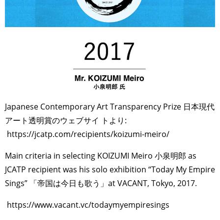
Japanese Contemporary Art Transparency Prize 日本現代
アート透明賞のウェブサイ トより:
https://jcatp.com/recipients/koizumi-meiro/
Main criteria in selecting KOIZUMI Meiro 小泉明郎 as
JCATP recipient was his solo exhibition “Today My Empire
Sings” 「帝国は今日も歌う」at VACANT, Tokyo, 2017.
https://www.vacant.vc/todaymyempiresings