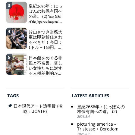
ックスレス、憂鬱
to change in Japan the
3
で、自己憐憫に浸
皇紀2686年：にっ
word "artist" into the
る日本人女性サナ
ぽんの核保有国へ
word "Art Worker"
エ：道標としての
の道。 (2)
(similar to "Essential
Year 2686
破壊。
Worker", "Sex Worker" or
"I wanna die, I
of the Japanese Imperial
"Social Worker")
wanna live, I wanna die to
Era: Japan’s Path to
4
片山さつき財務大
set me free" - Sanae, a
Becoming a Nuclear
臣は即刻解任され
Japanese woman who is
Power. (2)
るべきだ！今日：
sleepless, sexless, depressive
1ドル = 163円。に
and wallowing in self-
っぽん人がずっと
pity: destruction as a
5
自分の円を吸って
日本館をめぐる非
guidepost.
いる。高市早苗首
難と不名誉。貧し
相「円安で外為特
い女性たちに対す
会ホクホク」 為
る人種差別的かつ
替メリットを強調
植民地主義的な搾
取。保守的な日本
Finance Minister
の家父長制の強
KATAYAMA Satsuki
化。戸籍制度の強
should be fired
TAGS
LATEST ARTICLES
化。差別的な血統
immediately! Today: 1
思想の強化。
US$ = 163 Yen. The
日本現代アート透明賞 (省
皇紀2686年：にっぽんの
Japanese Have Long Been
Criticism and disgrace
核保有国への道。 (2)
略：JCATP)
Draining Their Own Yen.
surrounding the Japan
2026.8.4
Prime Minister
Pavilion. Racist and
picturing america –
TAKAICHI Sanae: "The
colonial exploitation of
Tristesse + Boredom
weak Yen makes the
poor women.
2026.8.1
Foreign Exchange Fund
Strengthening of