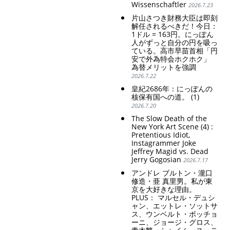
Wissenschaftler
2026.7.23
ART WORLD
CULTURAL ESSAYS
POP CULTURE
JP-SOCIETY
片山さつき財務大臣は即刻
POLITICS
REVIEWS
ARTICLES
解任されるべきだ！今日：
1ドル = 163円。にっぽん
人がずっと自分の円を吸っ
ている。高市早苗首相「円
安で外為特会ホクホク」
為替メリットを強調
2026.7.22
皇紀2686年：にっぽんの
核保有国への道。 (1)
2026.7.20
The Slow Death of the
New York Art Scene (4) :
Pretentious Idiot,
Instagrammer Joke
Jeffrey Magid vs. Dead
Jerry Gogosian
2026.7.17
アンドレ ブルトン・瀧口
修造・亜 真里男。私が東
京を大好きな理由。
PLUS： マルセル・デュシ
ャン、エットレ・ソットサ
ス、ウンベルト・ボッチョ
ーニ、ジョージ・グロス、