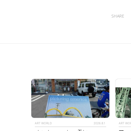
SHARE
ART WORLD
2026.8.1
ART WO