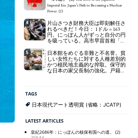
self-pity: destruction as a guidepost.
Imperial Era: Japan’s Path to Becoming a Nuclear
Power. (2)
4
片山さつき財務大臣は即刻解任さ
れるべきだ！今日： 1ドル = 163
円。にっぽん人がずっと自分の円
を吸っている。高市早苗首相「円
安で外為特会ホクホク」 為替メリ
ットを強調
5
日本館をめぐる非難と不名誉。貧
Finance Minister KATAYAMA
しい女性たちに対する人種差別的
Satsuki should be fired immediately! Today: 1 US$ =
かつ植民地主義的な搾取。保守的
163 Yen. The Japanese Have Long Been Draining
な日本の家父長制の強化。戸籍制
Their Own Yen. Prime Minister TAKAICHI
度の強化。差別的な血統思想の強
Sanae: "The weak Yen makes the Foreign Exchange
化。
Fund Special Account happy" - Emphasising the
Criticism and disgrace surrounding the
benefits of the exchange rate
Japan Pavilion. Racist and colonial exploitation of
TAGS
poor women. Strengthening of conservative
Japanese patriarchy. Strengthening of the family
日本現代アート透明賞 (省略：JCATP)
registration system. Reinforcement of
discriminatory bloodline ideology.
LATEST ARTICLES
皇紀2686年：にっぽんの核保有国への道。 (2)
2026.8.4