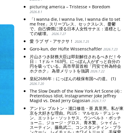
picturing america – Tristesse + Boredom
2026.8.1
「I wanna die, I wanna live, I wanna die to set
me free」スリープレス、セックスレス、憂鬱
で、自己憐憫に浸る日本人女性サナエ：道標とし
ての破壊。
2026.7.27
愛 ラブ ザ・アサクサ！
2026.7.25
Goro-kun, der Hüfte Wissenschaftler
2026.7.23
片山さつき財務大臣は即刻解任されるべきだ！今
日： 1ドル = 163円。にっぽん人がずっと自分の
円を吸っている。高市早苗首相「円安で外為特会
ホクホク」 為替メリットを強調
2026.7.22
皇紀2686年：にっぽんの核保有国への道。 (1)
2026.7.20
The Slow Death of the New York Art Scene (4) :
Pretentious Idiot, Instagrammer Joke Jeffrey
Magid vs. Dead Jerry Gogosian
2026.7.17
アンドレ ブルトン・瀧口修造・亜 真里男。私が東
京を大好きな理由。PLUS： マルセル・デュシャ
ン、エットレ・ソットサス、ウンベルト・ボッチ
ョーニ、ジョージ・グロス、青木繁、シャイム・
スーティン、藤島武二、コンスタンティン・ブラ
ンクーシ、レイチェル・ホワイトリード、手塚愛