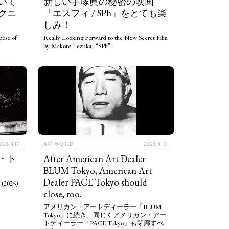
いて
新しい手塚眞の秘密の映画
クニ
「エスフィ / SPh」をとても楽
しみ！
ose of
Really Looking Forward to the New Secret Film
by Makoto Tezuka, “SPh”!
026.4.17
ART WORLD
2026.4.13
・ト
After American Art Dealer
BLUM Tokyo, American Art
Dealer PACE Tokyo should
 (2025)
close, too.
アメリカン・アートディーラー「BLUM
Tokyo」に続き、同じくアメリカン・アー
トディーラー「PACE Tokyo」も閉廊すべ