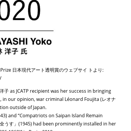
parency Prize 日本現代アート透明賞のウェブサイ トより:
/
 洋子 as JCATP recipient was her success in bringing
, in our opinion, war criminal Léonard Foujita (レオナ
ion outside of Japan.
) and “Compatriots on Saipan Island Remain
(1945) had been prominently installed in her