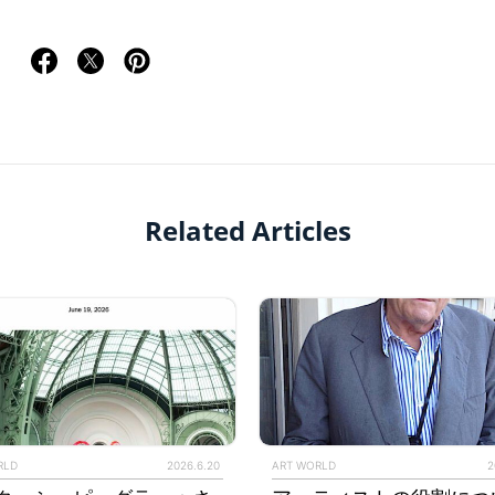
Related Articles
RLD
2026.6.20
ART WORLD
2