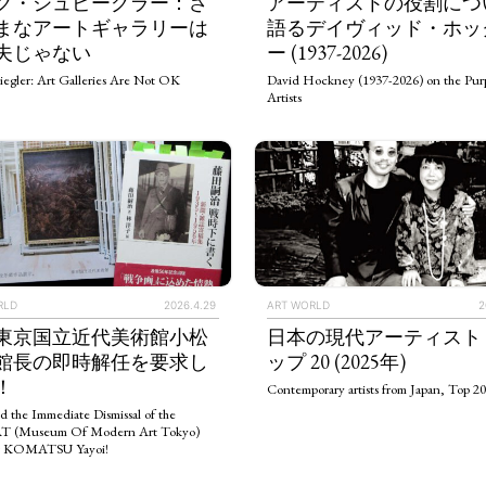
ク・シュピーグラー：さ
アーティストの役割につ
まなアートギャラリーは
語るデイヴィッド・ホッ
夫じゃない
ー (1937-2026)
iegler: Art Galleries Are Not OK
David Hockney (1937-2026) on the Purp
Artists
RLD
2026.4.29
ART WORLD
2
東京国立近代美術館小松
日本の現代アーティスト
館長の即時解任を要求し
ップ 20 (2025年)
！
Contemporary artists from Japan, Top 20
d the Immediate Dismissal of the
(Museum Of Modern Art Tokyo)
or KOMATSU Yayoi!