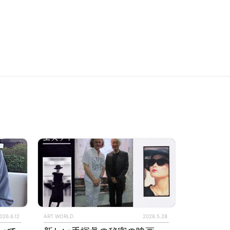
026.6.12
ART WORLD
2026.5.28