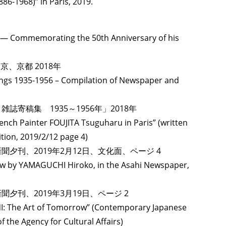
86-1968)” in Paris, 2019.
ive ― Commemorating the 50th Anniversary of his
、京都 2018年
ings 1935-1956 – Compilation of Newspaper and
寄稿集 1935～1956年」2018年
ench Painter FOUJITA Tsuguharu in Paris” (written
ition, 2019/2/12 page 4)
夕刊、2019年2月12日、文化面、ページ 4
eview by YAMAGUCHI Hiroko, in the Asahi Newspaper,
TAGS
PEOPLE
RANKING
夕刊、2019年3月19日、ページ 2
NI: The Art of Tomorrow” (Contemporary Japanese
 the Agency for Cultural Affairs)