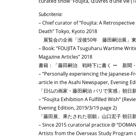
curated show “Foujita, Œuvres d’une vie (18
Subcriteria:
– Chief curator of “Foujita: A Retrospect
Death” Tokyo, Kyoto 2018
展覧会の企画「没後50年 藤田嗣治展」東京
– Book: “FOUJITA Tsuguharu Wartime Writ
Magazine Articles” 2018
書籍：「藤田嗣治 戦時下に書く ー 新聞・雑誌
– “Personally experiencing the Japanese-Fr
article in the Asahi Newspaper, Evening Ed
「日仏の画家・藤田嗣治 パリで実感」朝日新聞
– “Foujita Exhibition A Fulfilled Wish” (R
Evening Edition, 2019/3/19 page 2)
「藤田展、果たされた宿願」山口宏子 朝日新聞
– Since 2015 curatorial practice @ “DOMA
Artists from the Overseas Study Program of