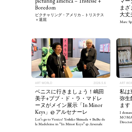
picturing america – Tristesse +
マー
Boredom
まざ
大丈
ピクチャリング・アメリカ – トリステス
＋退屈
Marc Sp
ART WORLD
2026.5.6
ART WO
ベニスに行きましょう！嶋田
私は
美子+ブブ・ド・ラ・マドレ
弥生
ーヌがメイン展示「In Minor
ます
Keys」@ アルセナーレ
I deman
MOMAT 
Let’s go to Venice! Yoshiko Shimada + BuBu de
Direct
la Madeleine in “In Minor Keys” @ Arsenale