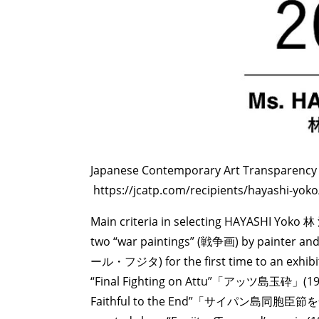
Japanese Contemporary Art Trans
https://jcatp.com/recipients/hayashi-yoko
Main criteria in selecting HAYASHI Yoko 林
two “war paintings” (戦争画) by painter and
ール・フジタ) for the first time to an exhibit
“Final Fighting on Attu”「アッツ島玉砕」(1943
Faithful to the End”「サイパン島同胞臣節を全うす」