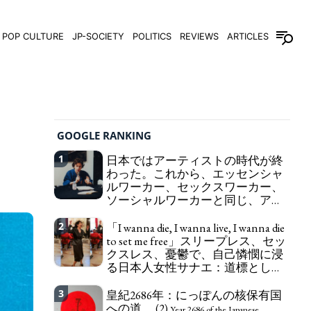
POP CULTURE
JP-SOCIETY
POLITICS
REVIEWS
ARTICLES
GOOGLE RANKING
1
日本ではアーティストの時代が終
わった。これから、エッセンシャ
ルワーカー、セックスワーカー、
ソーシャルワーカーと同じ、アー
トワーカーになる。
We have to change
2
「I wanna die, I wanna live, I wanna die
in Japan the word "artist" into the word "Art
to set me free」スリープレス、セッ
Worker" (similar to "Essential Worker", "Sex Worker"
クスレス、憂鬱で、自己憐憫に浸
or "Social Worker")
る日本人女性サナエ：道標として
の破壊。
"I wanna die, I wanna live, I wanna
3
皇紀2686年：にっぽんの核保有国
die to set me free" - Sanae, a Japanese woman who
への道。 (2)
is sleepless, sexless, depressive and wallowing in
Year 2686 of the Japanese