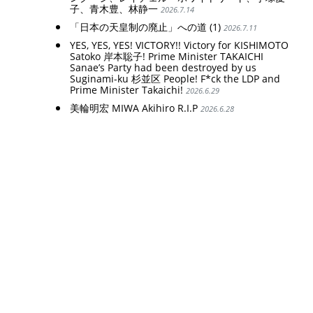
子、青木豊、林静一
2026.7.14
「日本の天皇制の廃止」への道 (1)
2026.7.11
YES, YES, YES! VICTORY!! Victory for KISHIMOTO
Satoko 岸本聡子! Prime Minister TAKAICHI
Sanae’s Party had been destroyed by us
Suginami-ku 杉並区 People! F*ck the LDP and
Prime Minister Takaichi!
2026.6.29
美輪明宏 MIWA Akihiro R.I.P
2026.6.28