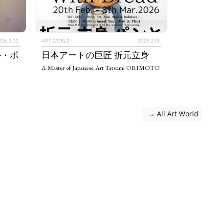
026.3.23
ART WORLD
2026.2.19
ル・ボ
日本アートの巨匠 折元立身
A Master of Japanese Art Tatsumi ORIMOTO
 → All Art World