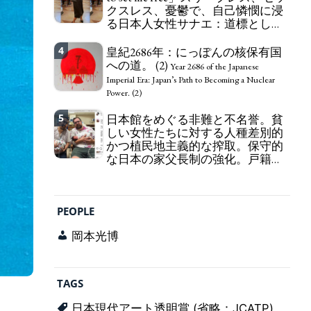
クスレス、憂鬱で、自己憐憫に浸
163 Yen. The Japanese Have Long Been Draining
る日本人女性サナエ：道標として
Their Own Yen. Prime Minister TAKAICHI
の破壊。
Sanae: "The weak Yen makes the Foreign Exchange
"I wanna die, I wanna live, I wanna
4
Fund Special Account happy" - Emphasising the
皇紀2686年：にっぽんの核保有国
die to set me free" - Sanae, a Japanese woman who
benefits of the exchange rate
への道。 (2)
is sleepless, sexless, depressive and wallowing in
Year 2686 of the Japanese
self-pity: destruction as a guidepost.
Imperial Era: Japan’s Path to Becoming a Nuclear
Power. (2)
5
日本館をめぐる非難と不名誉。貧
しい女性たちに対する人種差別的
かつ植民地主義的な搾取。保守的
な日本の家父長制の強化。戸籍制
度の強化。差別的な血統思想の強
化。
Criticism and disgrace surrounding the
Japan Pavilion. Racist and colonial exploitation of
PEOPLE
poor women. Strengthening of conservative
Japanese patriarchy. Strengthening of the family
岡本光博
registration system. Reinforcement of
discriminatory bloodline ideology.
TAGS
日本現代アート透明賞 (省略：JCATP)