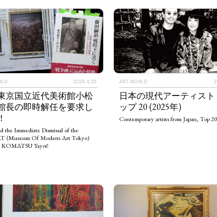
RLD
2026.4.29
ART WORLD
2
東京国立近代美術館小松
日本の現代アーティスト
館長の即時解任を要求し
ップ 20 (2025年)
！
Contemporary artists from Japan, Top 20
d the Immediate Dismissal of the
(Museum Of Modern Art Tokyo)
or KOMATSU Yayoi!