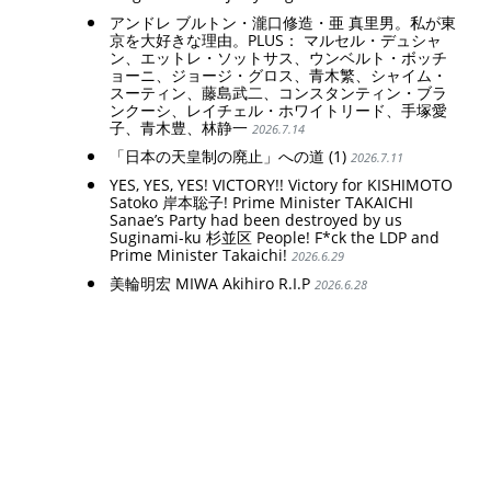
アンドレ ブルトン・瀧口修造・亜 真里男。私が東
京を大好きな理由。PLUS： マルセル・デュシャ
ン、エットレ・ソットサス、ウンベルト・ボッチ
ョーニ、ジョージ・グロス、青木繁、シャイム・
スーティン、藤島武二、コンスタンティン・ブラ
ンクーシ、レイチェル・ホワイトリード、手塚愛
子、青木豊、林静一
2026.7.14
「日本の天皇制の廃止」への道 (1)
2026.7.11
YES, YES, YES! VICTORY!! Victory for KISHIMOTO
Satoko 岸本聡子! Prime Minister TAKAICHI
Sanae’s Party had been destroyed by us
Suginami-ku 杉並区 People! F*ck the LDP and
Prime Minister Takaichi!
2026.6.29
美輪明宏 MIWA Akihiro R.I.P
2026.6.28