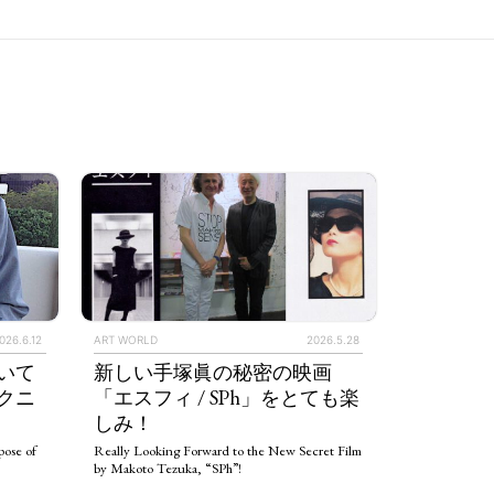
026.6.12
ART WORLD
2026.5.28
いて
新しい手塚眞の秘密の映画
クニ
「エスフィ / SPh」をとても楽
しみ！
ose of
Really Looking Forward to the New Secret Film
by Makoto Tezuka, “SPh”!