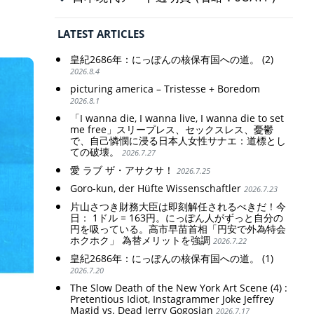
LATEST ARTICLES
皇紀2686年：にっぽんの核保有国への道。 (2)
2026.8.4
picturing america – Tristesse + Boredom
2026.8.1
「I wanna die, I wanna live, I wanna die to set
me free」スリープレス、セックスレス、憂鬱
で、自己憐憫に浸る日本人女性サナエ：道標とし
ての破壊。
2026.7.27
愛 ラブ ザ・アサクサ！
2026.7.25
Goro-kun, der Hüfte Wissenschaftler
2026.7.23
片山さつき財務大臣は即刻解任されるべきだ！今
日： 1ドル = 163円。にっぽん人がずっと自分の
円を吸っている。高市早苗首相「円安で外為特会
ホクホク」 為替メリットを強調
2026.7.22
皇紀2686年：にっぽんの核保有国への道。 (1)
2026.7.20
The Slow Death of the New York Art Scene (4) :
Pretentious Idiot, Instagrammer Joke Jeffrey
Magid vs. Dead Jerry Gogosian
2026.7.17