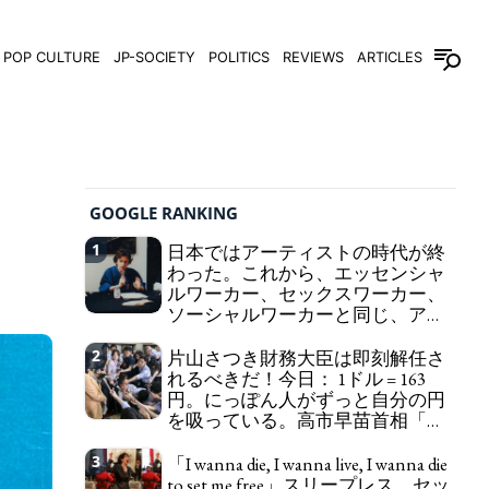
POP CULTURE
JP-SOCIETY
POLITICS
REVIEWS
ARTICLES
GOOGLE RANKING
1
日本ではアーティストの時代が終
わった。これから、エッセンシャ
ルワーカー、セックスワーカー、
ソーシャルワーカーと同じ、アー
トワーカーになる。
We have to change
2
片山さつき財務大臣は即刻解任さ
in Japan the word "artist" into the word "Art
れるべきだ！今日： 1ドル = 163
Worker" (similar to "Essential Worker", "Sex Worker"
円。にっぽん人がずっと自分の円
or "Social Worker")
を吸っている。高市早苗首相「円
安で外為特会ホクホク」 為替メリ
ットを強調
3
「I wanna die, I wanna live, I wanna die
Finance Minister KATAYAMA
to set me free」スリープレス、セッ
Satsuki should be fired immediately! Today: 1 US$ =