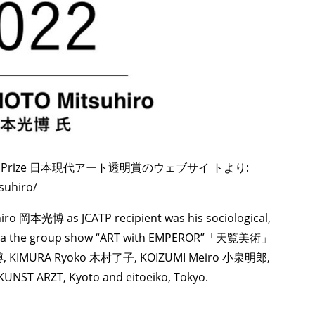
parency Prize 日本現代アート透明賞のウェブサイ トより:
suhiro/
hiro 岡本光博 as JCATP recipient was his sociological,
tice via the group show “ART with EMPEROR”「天覧美術」
光博, KIMURA Ryoko 木村了子, KOIZUMI Meiro 小泉明郎,
NST ARZT, Kyoto and eitoeiko, Tokyo.