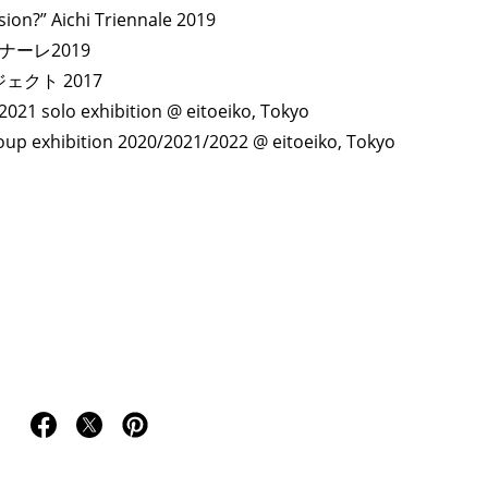
sion?” Aichi Triennale 2019
ーレ2019
ロジェクト 2017
TAGS
PEOPLE
RANKING
olo exhibition @ eitoeiko, Tokyo
exhibition 2020/2021/2022 @ eitoeiko, Tokyo
ULTURAL ESSAYS
POP CULTURE
JP-SOCIETY
POLITICS
REV