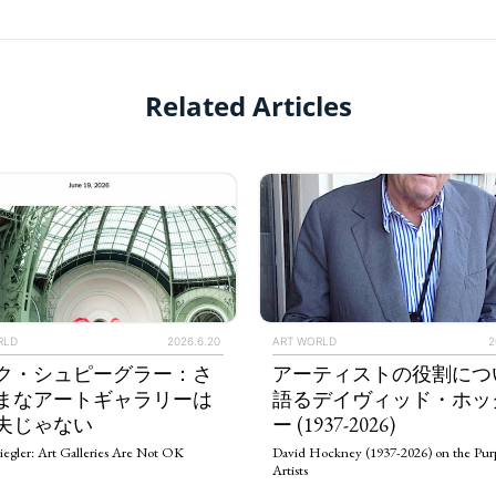
Related Articles
RLD
2026.6.20
ART WORLD
2
ク・シュピーグラー：さ
アーティストの役割につ
まなアートギャラリーは
語るデイヴィッド・ホッ
夫じゃない
ー (1937-2026)
iegler: Art Galleries Are Not OK
David Hockney (1937-2026) on the Purp
Artists