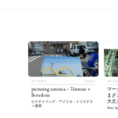
ART WORLD
2026.8.1
ART WO
picturing america – Tristesse +
マー
Boredom
まざ
大丈
ピクチャリング・アメリカ – トリステス
＋退屈
Marc Sp