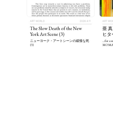
ART WORLD
2026.4.11
ART WO
The Slow Death of the New
亜 
York Art Scene (3)
ヒタ
ニューヨーク・アートシーンの緩慢な死
…for com
(3)
MOMAT’s