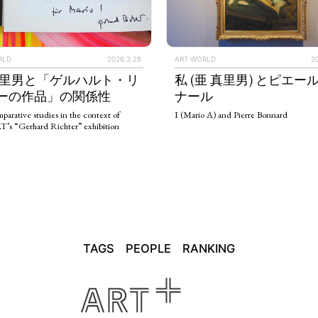
RLD
2026.3.28
ART WORLD
2
真里男と「ゲルハルト・リ
私 (亜 真里男) とピエー
ーの作品」の関係性
ナール
parative studies in the context of
I (Mario A) and Pierre Bonnard
 “Gerhard Richter” exhibition
TAGS
PEOPLE
RANKING