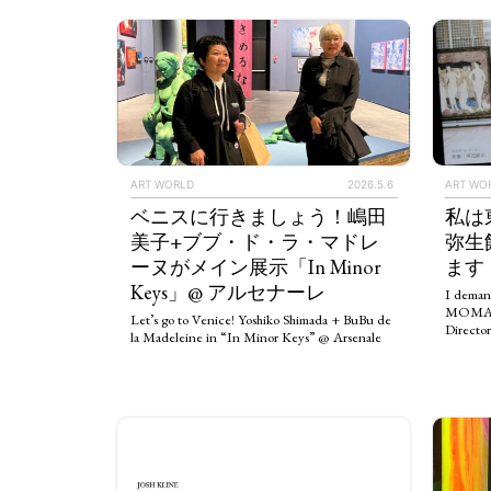
ART WORLD
2026.5.6
ART WO
ベニスに行きましょう！嶋田
私は
美子+ブブ・ド・ラ・マドレ
弥生
ーヌがメイン展示「In Minor
ます
Keys」@ アルセナーレ
I deman
MOMAT 
Let’s go to Venice! Yoshiko Shimada + BuBu de
Direct
la Madeleine in “In Minor Keys” @ Arsenale