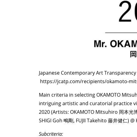
Japanese Contemporary Art Trans
https://jcatp.com/recipients/okamoto-mit
Main criteria in selecting OKAMOTO Mitsu
intriguing artistic and curatorial prac
2020 (Artists: OKAMOTO Mitsuhiro 岡本
SHIGI Goh 鴫剛, FUJII Takehito 藤井健仁) @ KU
Subcriteria: