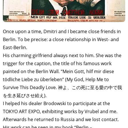
Once upon a time, Dmitri and I became close friends in
Berlin. To be precise: a close relationship in West- and
East-Berlin.
His charming girlfriend always next to him. She was the
trigger for the caption, the title of his famous work
painted on the Berlin Wall. “Mein Gott, hilf mir diese
tödliche Liebe zu überleben” (My God, Help Me to
Survive This Deadly Love. 神よ、この死に至る愛の中で我
を生き延びさせ給え).
I helped his dealer Brodowski to participate at the
TOKYO ART EXPO, exhibiting works by Vrubel and me.
Afterwards he returned to Russia and we lost contact.
His work can be seen in my book “Berlin –