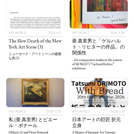
ART WORLD
2026.4.11
ART WORLD
2026.3.28
The Slow Death of the New
亜 真里男と「ゲルハル
York Art Scene (3)
ト・リヒターの作品」の
関係性
ニューヨーク・アートシーンの緩慢
な死 (3)
…for comparative studies in the context
of MOMAT’s “Gerhard Richter”
exhibition
ART WORLD
2026.3.23
ART WORLD
2026.2.19
私 (亜 真里男) とピエー
日本アートの巨匠 折元
ル・ボナール
立身
I (Mario A) and Pierre Bonnard
A Master of Japanese Art Tatsumi