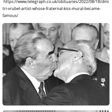
https://www.telegraph.co.uk/obituaries/2022/08/18/dmi
tri-vrubel-artist-whose-fraternal-kiss-mural-became-
famous/