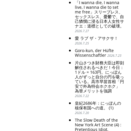
conservative Japanese
「I wanna die, I wanna
patriarchy. Strengthening
live, I wanna die to set
of the family registration
me free」スリープレス、
セックスレス、憂鬱で、自
system. Reinforcement of
己憐憫に浸る日本人女性サ
discriminatory bloodline
ナエ：道標としての破壊。
ideology.
2026.7.27
愛 ラブ ザ・アサクサ！
2026.7.25
Goro-kun, der Hüfte
Wissenschaftler
2026.7.23
片山さつき財務大臣は即刻
解任されるべきだ！今日：
1ドル = 163円。にっぽん
人がずっと自分の円を吸っ
ている。高市早苗首相「円
安で外為特会ホクホク」
為替メリットを強調
2026.7.22
皇紀2686年：にっぽんの
核保有国への道。 (1)
2026.7.20
The Slow Death of the
New York Art Scene (4) :
Pretentious Idiot,