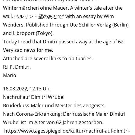
Wintermärchen ohne Mauer. A winter’s tale after the
wall. ベルリン・壁のあとで” with an essay by Wim
Wenders. Published through Ute Schiller Verlag (Berlin)
and Libroport (Tokyo).
Today I read that Dmitri passed away at the age of 62.
Very sad news for me.
Attached are several links to obituaries.
R.I.P. Dmitri.
Mario
16.08.2022, 12:13 Uhr
Nachruf auf Dimitri Wrubel
Bruderkuss-Maler und Meister des Zeitgeists
Nach Corona-Erkrankung: Der russische Maler Dimitri
Wrubel ist im Alter von 62 Jahren gestorben.
https://www.tagesspiegel.de/kultur/nachruf-auf-dimitri-