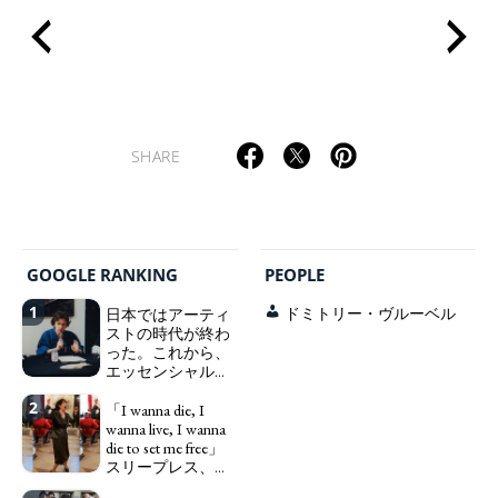
SHARE
TAGS
PEOPLE
RANKING
GOOGLE RANKING
PEOPLE
1
日本ではアーティ
ドミトリー・ヴルーベル
ストの時代が終わ
った。これから、
ART WORLD
CULTURAL ESSAYS
POP CULTURE
JP-SOCIETY
エッセンシャルワ
ーカー、セックス
POLITICS
REVIEWS
ARTICLES
2
ワーカー、ソーシ
「I wanna die, I
ャルワーカーと同
wanna live, I wanna
じ、アートワーカ
die to set me free」
ーになる。
スリープレス、セ
We have
ックスレス、憂鬱
to change in Japan the