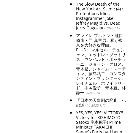
The Slow Death of the
New York Art Scene (4) :
Pretentious Idiot,
Instagrammer Joke
Jeffrey Magid vs. Dead
Jerry Gogosian
2026.7.17
アンドレ ブルトン・瀧口
修造・亜 真里男。私が東
京を大好きな理由。
PLUS： マルセル・デュシ
ャン、エットレ・ソットサ
ス、ウンベルト・ボッチョ
ーニ、ジョージ・グロス、
青木繁、シャイム・スーテ
ィン、藤島武二、コンスタ
ンティン・ブランクーシ、
レイチェル・ホワイトリー
ド、手塚愛子、青木豊、林
静一
2026.7.14
「日本の天皇制の廃止」へ
の道 (1)
2026.7.11
YES, YES, YES! VICTORY!!
Victory for KISHIMOTO
Satoko 岸本聡子! Prime
Minister TAKAICHI
Sanae’s Party had been