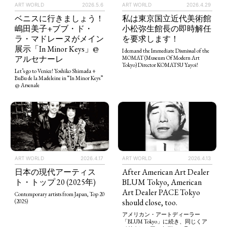
ART WORLD
2026.5.6
ART WORLD
2026.4.29
ベニスに行きましょう！
私は東京国立近代美術館
嶋田美子+ブブ・ド・
小松弥生館長の即時解任
ラ・マドレーヌがメイン
を要求します！
展示「In Minor Keys」@
I demand the Immediate Dismissal of the
アルセナーレ
MOMAT (Museum Of Modern Art
Tokyo) Director KOMATSU Yayoi!
Let’s go to Venice! Yoshiko Shimada +
BuBu de la Madeleine in “In Minor Keys”
@ Arsenale
ART WORLD
2026.4.13
ART WORLD
2026.4.17
After American Art Dealer
日本の現代アーティス
BLUM Tokyo, American
ト・トップ 20 (2025年)
Art Dealer PACE Tokyo
Contemporary artists from Japan, Top 20
should close, too.
(2025)
アメリカン・アートディーラー
「BLUM Tokyo」に続き、同じくア