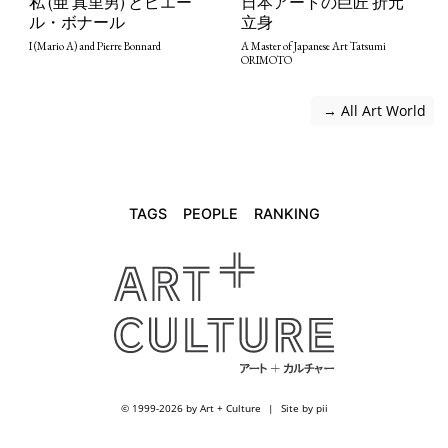
私 (亜 真里男) とピエー
日本アートの巨匠 折元
ル・ボナール
立身
I (Mario A) and Pierre Bonnard
A Master of Japanese Art Tatsumi
ORIMOTO
 → All Art World
TAGS
PEOPLE
RANKING
© 1999-2026 by Art + Culture
Site by pii