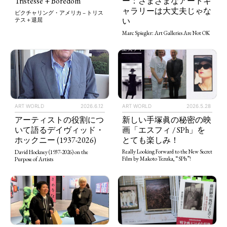
Tristesse + Boredom
ー：さまざまなアートギ
ャラリーは大丈夫じゃな
ピクチャリング・アメリカ – トリス
い
テス＋退屈
Marc Spiegler: Art Galleries Are Not OK
ART WORLD
2026.5.28
ART WORLD
2026.6.12
新しい手塚眞の秘密の映
アーティストの役割につ
画「エスフィ / SPh」を
いて語るデイヴィッド・
とても楽しみ！
ホックニー (1937-2026)
Really Looking Forward to the New Secret
David Hockney (1937-2026) on the
Film by Makoto Tezuka, “SPh”!
Purpose of Artists