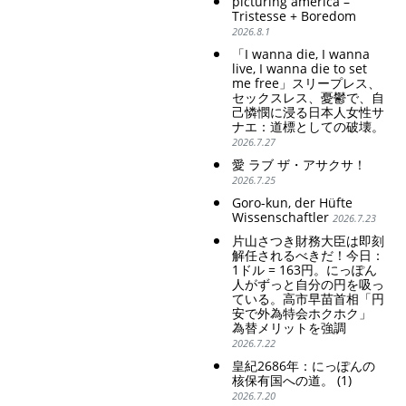
picturing america –
colonial exploitation of
Tristesse + Boredom
poor women.
2026.8.1
Strengthening of
conservative Japanese
「I wanna die, I wanna
patriarchy. Strengthening
live, I wanna die to set
of the family registration
me free」スリープレス、
セックスレス、憂鬱で、自
system. Reinforcement of
己憐憫に浸る日本人女性サ
discriminatory bloodline
ナエ：道標としての破壊。
ideology.
2026.7.27
愛 ラブ ザ・アサクサ！
2026.7.25
TAGS
PEOPLE
RANKING
Goro-kun, der Hüfte
Wissenschaftler
2026.7.23
片山さつき財務大臣は即刻
解任されるべきだ！今日：
1ドル = 163円。にっぽん
人がずっと自分の円を吸っ
ている。高市早苗首相「円
安で外為特会ホクホク」
ART WORLD
CULTURAL ESSAYS
POP CULTURE
JP-SOCIETY
為替メリットを強調
2026.7.22
POLITICS
REVIEWS
ARTICLES
皇紀2686年：にっぽんの
核保有国への道。 (1)
2026.7.20