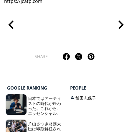
https://jcatp.com
SHARE
GOOGLE RANKING
PEOPLE
1
日本ではアーティ
飯田志保子
ストの時代が終わ
った。これから、
エッセンシャルワ
ーカー、セックス
2
ワーカー、ソーシ
片山さつき財務大
ャルワーカーと同
臣は即刻解任され