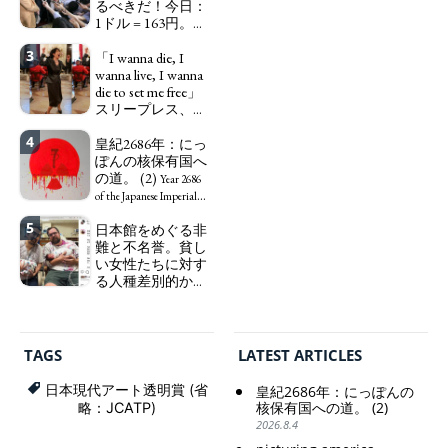
じ、アートワーカ
るべきだ！今日：
ーになる。
1ドル = 163円。に
We have
っぽん人がずっと
to change in Japan the
3
自分の円を吸って
「I wanna die, I
word "artist" into the
いる。高市早苗首
wanna live, I wanna
word "Art Worker"
相「円安で外為特
die to set me free」
(similar to "Essential
会ホクホク」 為
スリープレス、セ
Worker", "Sex Worker" or
替メリットを強調
ックスレス、憂鬱
"Social Worker")
4
で、自己憐憫に浸
皇紀2686年：にっ
Finance Minister
る日本人女性サナ
ぽんの核保有国へ
KATAYAMA Satsuki
エ：道標としての
の道。 (2)
should be fired
Year 2686
破壊。
immediately! Today: 1
"I wanna die, I
of the Japanese Imperial
US$ = 163 Yen. The
wanna live, I wanna die to
Era: Japan’s Path to
5
日本館をめぐる非
Japanese Have Long Been
set me free" - Sanae, a
Becoming a Nuclear
難と不名誉。貧し
Draining Their Own Yen.
Japanese woman who is
Power. (2)
い女性たちに対す
Prime Minister
sleepless, sexless, depressive
る人種差別的かつ
TAKAICHI Sanae: "The
and wallowing in self-
植民地主義的な搾
weak Yen makes the
pity: destruction as a
取。保守的な日本
Foreign Exchange Fund
guidepost.
の家父長制の強
Special Account happy" -
化。戸籍制度の強
Emphasising the benefits
TAGS
LATEST ARTICLES
化。差別的な血統
of the exchange rate
思想の強化。
日本現代アート透明賞 (省
皇紀2686年：にっぽんの
Criticism and disgrace
核保有国への道。 (2)
略：JCATP)
surrounding the Japan
2026.8.4
Pavilion. Racist and