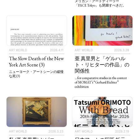
メリカン・アートディーラー
「PACE Tokyo」も閉廊すべきだ。
ART WORLD
2026.4.11
ART WORLD
2026.3.28
The Slow Death of the New
亜 真里男と「ゲルハル
York Art Scene (3)
ト・リヒターの作品」の
関係性
ニューヨーク・アートシーンの緩慢
な死 (3)
…for comparative studies in the context
of MOMAT’s “Gerhard Richter”
exhibition
ART WORLD
2026.3.23
ART WORLD
2026.2.19