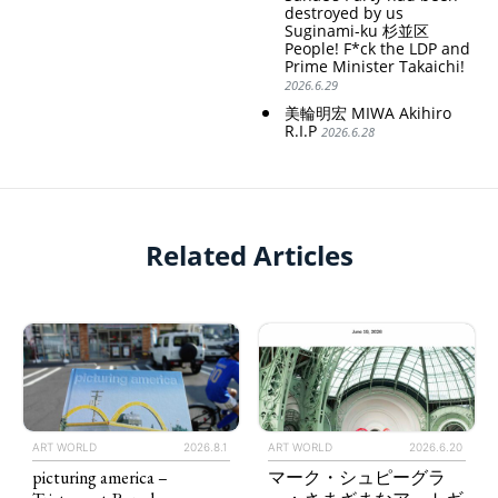
destroyed by us
Suginami-ku 杉並区
People! F*ck the LDP and
Prime Minister Takaichi!
2026.6.29
美輪明宏 MIWA Akihiro
R.I.P
2026.6.28
Related Articles
ART WORLD
2026.8.1
ART WORLD
2026.6.20
picturing america –
マーク・シュピーグラ