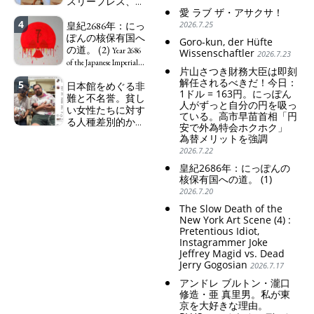
会ホクホク」 為
スリープレス、セ
Worker", "Sex Worker" or
替メリットを強調
愛 ラブ ザ・アサクサ！
ックスレス、憂鬱
"Social Worker")
4
で、自己憐憫に浸
皇紀2686年：にっ
2026.7.25
Finance Minister
る日本人女性サナ
ぽんの核保有国へ
KATAYAMA Satsuki
Goro-kun, der Hüfte
エ：道標としての
の道。 (2)
should be fired
Year 2686
Wissenschaftler
2026.7.23
破壊。
immediately! Today: 1
"I wanna die, I
of the Japanese Imperial
片山さつき財務大臣は即刻
US$ = 163 Yen. The
wanna live, I wanna die to
Era: Japan’s Path to
解任されるべきだ！今日：
5
日本館をめぐる非
Japanese Have Long Been
set me free" - Sanae, a
Becoming a Nuclear
1ドル = 163円。にっぽん
難と不名誉。貧し
Draining Their Own Yen.
Japanese woman who is
Power. (2)
人がずっと自分の円を吸っ
い女性たちに対す
Prime Minister
sleepless, sexless, depressive
ている。高市早苗首相「円
る人種差別的かつ
TAKAICHI Sanae: "The
and wallowing in self-
安で外為特会ホクホク」
植民地主義的な搾
weak Yen makes the
pity: destruction as a
為替メリットを強調
取。保守的な日本
Foreign Exchange Fund
guidepost.
2026.7.22
の家父長制の強
Special Account happy" -
皇紀2686年：にっぽんの
化。戸籍制度の強
Emphasising the benefits
核保有国への道。 (1)
化。差別的な血統
of the exchange rate
2026.7.20
思想の強化。
Criticism and disgrace
The Slow Death of the
surrounding the Japan
New York Art Scene (4) :
Pretentious Idiot,
Pavilion. Racist and
Instagrammer Joke
colonial exploitation of
Jeffrey Magid vs. Dead
poor women.
Jerry Gogosian
2026.7.17
Strengthening of
conservative Japanese
アンドレ ブルトン・瀧口
patriarchy. Strengthening
修造・亜 真里男。私が東
of the family registration
京を大好きな理由。
system. Reinforcement of