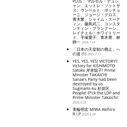
PLUS： マルセル・デュシ
discriminatory bloodline
ャン、エットレ・ソットサ
ideology.
ス、ウンベルト・ボッチョ
ーニ、ジョージ・グロス、
青木繁、シャイム・スーテ
ィン、藤島武二、コンスタ
ンティン・ブランクーシ、
レイチェル・ホワイトリー
ド、手塚愛子、青木豊、林
静一
2026.7.14
「日本の天皇制の廃止」へ
の道 (1)
2026.7.11
YES, YES, YES! VICTORY!!
Victory for KISHIMOTO
Satoko 岸本聡子! Prime
Minister TAKAICHI
Sanae’s Party had been
destroyed by us
Suginami-ku 杉並区
People! F*ck the LDP and
Prime Minister Takaichi!
2026.6.29
美輪明宏 MIWA Akihiro
R.I.P
2026.6.28