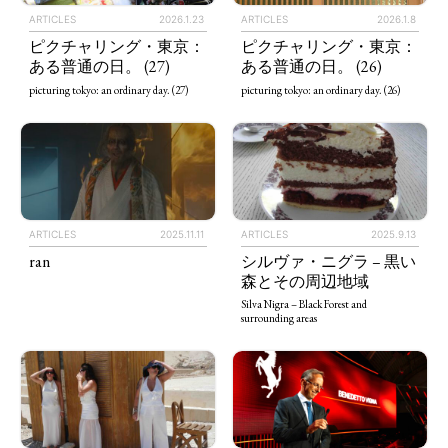
ARTICLES
2026.1.23
ARTICLES
2026.1.8
ピクチャリング・東京：
ピクチャリング・東京：
ある普通の日。 (27)
ある普通の日。 (26)
picturing tokyo: an ordinary day. (27)
picturing tokyo: an ordinary day. (26)
ARTICLES
2025.11.11
ARTICLES
2025.9.13
ran
シルヴァ・ニグラ – 黒い
森とその周辺地域
Silva Nigra – Black Forest and
surrounding areas