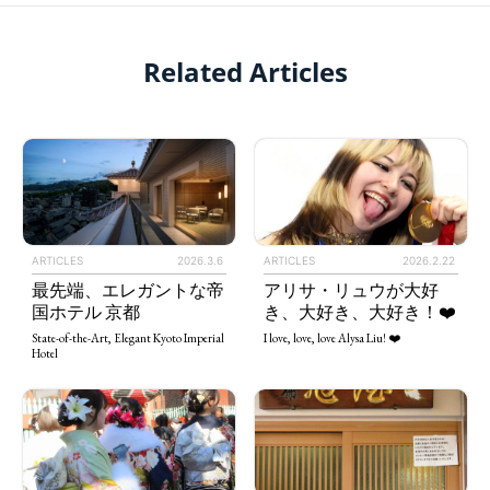
Related Articles
ARTICLES
2026.3.6
ARTICLES
2026.2.22
最先端、エレガントな帝
アリサ・リュウが大好
国ホテル 京都
き、大好き、大好き！❤️
State-of-the-Art, Elegant Kyoto Imperial
I love, love, love Alysa Liu! ❤️
Hotel