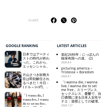
SHARE
TAGS
PEOPLE
RANKING
GOOGLE RANKING
LATEST ARTICLES
ART WORLD
CULTURAL ESSAYS
POP CULTURE
JP-SOCIETY
1
日本ではアーティ
皇紀2686年：にっぽんの
ストの時代が終わ
核保有国への道。 (2)
POLITICS
REVIEWS
ARTICLES
った。これから、
2026.8.4
エッセンシャルワ
picturing america –
ーカー、セックス
Tristesse + Boredom
2
ワーカー、ソーシ
片山さつき財務大
2026.8.1
ャルワーカーと同
臣は即刻解任され
「I wanna die, I wanna
じ、アートワーカ
るべきだ！今日：
live, I wanna die to set
ーになる。
1ドル = 163円。に
We have
me free」スリープレス、
っぽん人がずっと
to change in Japan the
セックスレス、憂鬱で、自
3
自分の円を吸って
「I wanna die, I
word "artist" into the
己憐憫に浸る日本人女性サ
いる。高市早苗首
wanna live, I wanna
word "Art Worker"
ナエ：道標としての破壊。
相「円安で外為特
die to set me free」
(similar to "Essential
2026.7.27