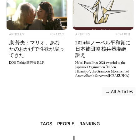
ARTICLES
2024.12.3
ARTICLES
2024.10.11
康 芳夫：マリオ、あな
2024年ノーベル平和賞に
たのおかげで性欲が戻っ
日本被団協 核兵器廃絶
てきた
訴え
KOH Yoshio 康芳夫 R.I.P.
Nobel Peace Prize 2024 awarded to the
Japanese Organisation “Nihon
Hidankyo”, the Grassroots Movement of
Atomic Bomb Survivors (HIBAKUSHA)
 → All Articles
TAGS
PEOPLE
RANKING