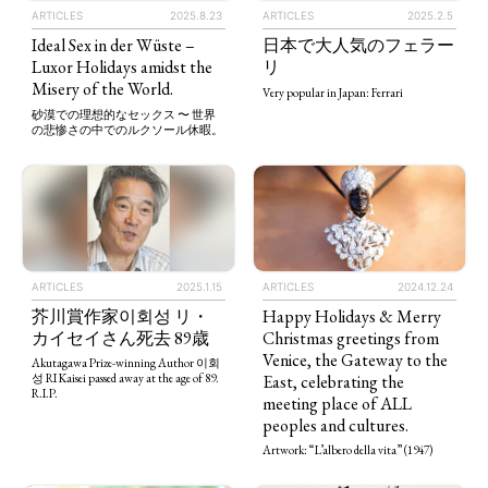
ARTICLES
2025.8.23
ARTICLES
2025.2.5
Ideal Sex in der Wüste –
日本で大人気のフェラー
Luxor Holidays amidst the
リ
Misery of the World.
Very popular in Japan: Ferrari
砂漠での理想的なセックス 〜 世界
の悲惨さの中でのルクソール休暇。
ARTICLES
2025.1.15
ARTICLES
2024.12.24
芥川賞作家이회성 リ・
Happy Holidays & Merry
カイセイさん死去 89歳
Christmas greetings from
Venice, the Gateway to the
Akutagawa Prize-winning Author 이회
East, celebrating the
성 RI Kaisei passed away at the age of 89.
R.I.P.
meeting place of ALL
peoples and cultures.
Artwork: “L’albero della vita” (1947)