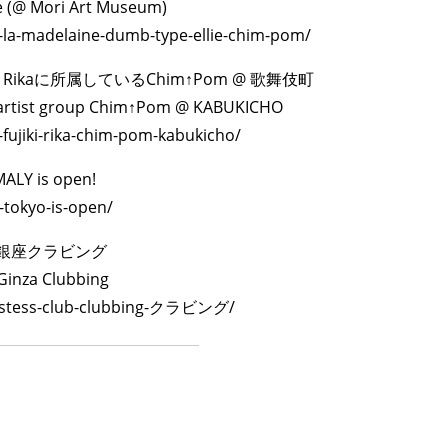
ie (@ Mori Art Museum)
de-la-madelaine-dumb-type-ellie-chim-pom/
I Rikaに所属しているChim↑Pom @ 歌舞伎町
a’s artist group Chim↑Pom @ KABUKICHO
o-fujiki-rika-chim-pom-kabukicho/
Y is open!
-tokyo-is-open/
 vs 銀座クラビング
 Ginza Clubbing
a-hostess-club-clubbing-クラビング/