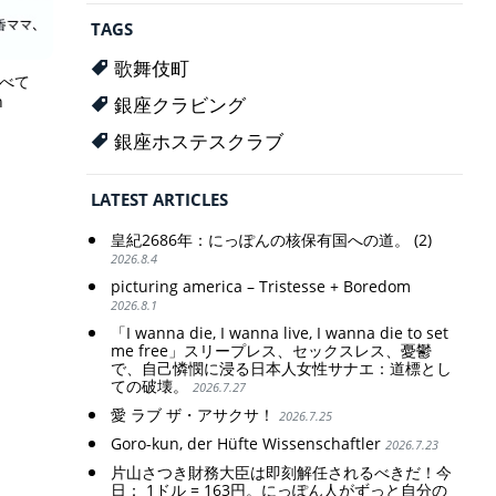
TAGS
歌舞伎町
すべて
on
銀座クラビング
銀座ホステスクラブ
LATEST ARTICLES
皇紀2686年：にっぽんの核保有国への道。 (2)
2026.8.4
picturing america – Tristesse + Boredom
2026.8.1
「I wanna die, I wanna live, I wanna die to set
me free」スリープレス、セックスレス、憂鬱
で、自己憐憫に浸る日本人女性サナエ：道標とし
ての破壊。
2026.7.27
愛 ラブ ザ・アサクサ！
2026.7.25
Goro-kun, der Hüfte Wissenschaftler
2026.7.23
片山さつき財務大臣は即刻解任されるべきだ！今
日： 1ドル = 163円。にっぽん人がずっと自分の