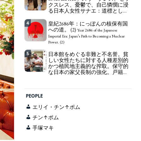
クスレス、憂鬱で、自己憐憫に浸
163 Yen. The Japanese Have Long Been Draining
る日本人女性サナエ：道標として
Their Own Yen. Prime Minister TAKAICHI
の破壊。
Sanae: "The weak Yen makes the Foreign Exchange
"I wanna die, I wanna live, I wanna
4
Fund Special Account happy" - Emphasising the
皇紀2686年：にっぽんの核保有国
die to set me free" - Sanae, a Japanese woman who
benefits of the exchange rate
への道。 (2)
is sleepless, sexless, depressive and wallowing in
Year 2686 of the Japanese
self-pity: destruction as a guidepost.
Imperial Era: Japan’s Path to Becoming a Nuclear
Power. (2)
5
日本館をめぐる非難と不名誉。貧
しい女性たちに対する人種差別的
かつ植民地主義的な搾取。保守的
な日本の家父長制の強化。戸籍制
度の強化。差別的な血統思想の強
化。
Criticism and disgrace surrounding the
Japan Pavilion. Racist and colonial exploitation of
PEOPLE
poor women. Strengthening of conservative
Japanese patriarchy. Strengthening of the family
エリイ・チン↑ポム
registration system. Reinforcement of
discriminatory bloodline ideology.
チン↑ポム
手塚マキ