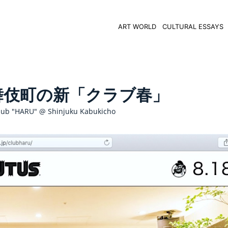
ART WORLD
CULTURAL ESSAYS
舞伎町の新「クラブ春」
lub "HARU" @ Shinjuku Kabukicho