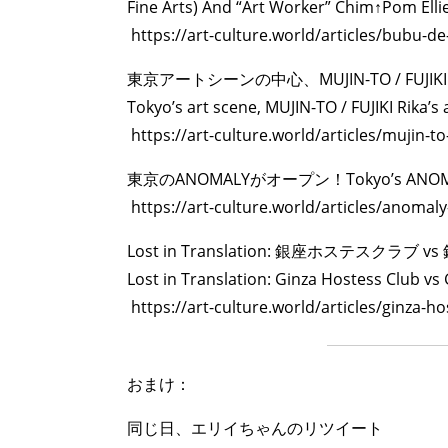
Fine Arts) And “Art Worker” Chim↑Pom Ell
https://art-culture.world/articles/bubu-
東京アートシーンの中心、MUJIN-TO / FUJIK
Tokyo’s art scene, MUJIN-TO / FUJIKI Rik
https://art-culture.world/articles/mujin-t
東京のANOMALYがオープン！Tokyo’s ANOMAL
https://art-culture.world/articles/anomaly
Lost in Translation: 銀座ホステスクラブ
Lost in Translation: Ginza Hostess Club vs
https://art-culture.world/articles/ginz
おまけ：
同じ日、エリイちゃんのリツイート