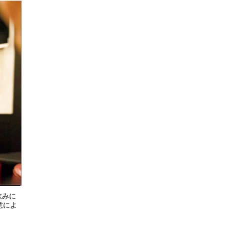
飲みに
好意によ