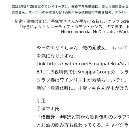
新宿・歌舞伎町に、手塚マキさんが手がける新しいクラブ Screensh
「好意によりクリエーティブ・コモン・センス」の文脈で、日本美術史の
Noncommercial-NoDerivative Works
今日のエリイちゃん、俺の元彼女、（aka エリイ C
を気になりますね。
Link_https://twitter.com/smappatekka/st
BRUTUS夜特集ではSmappa!Groupの「
クラブ春はワインリストが素晴らしいです。
新宿・歌舞伎町に、手塚マキさんが手がける
引用：
手塚マキ氏
「僕自身、4年ほど前から歌舞伎町のクラブ
とお酒の飲み方も変わってくる。キャバクラ