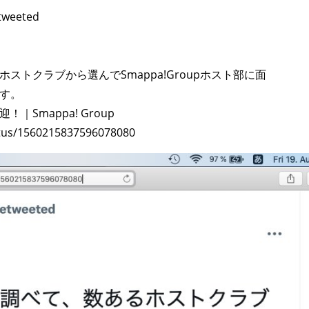
tweeted
トクラブから選んでSmappa!Groupホスト部に面
す。
Smappa! Group
atus/1560215837596078080