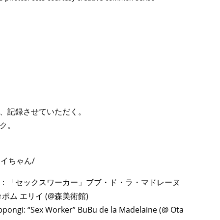
TAGS
PEOPLE
RANKING
ULTURAL ESSAYS
POP CULTURE
JP-SOCIETY
POLITICS
REV
、記録させていただく。
ク。
e-エリイちゃん/
：「セックスワーカー」ブブ・ド・ラ・マドレーヌ
ン↑ポム エリイ (@森美術館)
oppongi: “Sex Worker” BuBu de la Madelaine (@ Ota