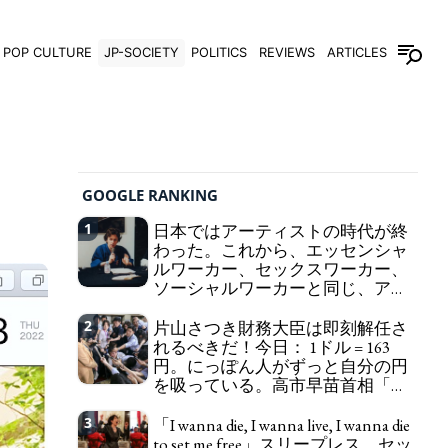
POP CULTURE
JP-SOCIETY
POLITICS
REVIEWS
ARTICLES
GOOGLE RANKING
1
日本ではアーティストの時代が終
わった。これから、エッセンシャ
ルワーカー、セックスワーカー、
ソーシャルワーカーと同じ、アー
トワーカーになる。
We have to change
2
片山さつき財務大臣は即刻解任さ
in Japan the word "artist" into the word "Art
れるべきだ！今日： 1ドル = 163
Worker" (similar to "Essential Worker", "Sex Worker"
円。にっぽん人がずっと自分の円
or "Social Worker")
を吸っている。高市早苗首相「円
安で外為特会ホクホク」 為替メリ
ットを強調
3
「I wanna die, I wanna live, I wanna die
Finance Minister KATAYAMA
to set me free」スリープレス、セッ
Satsuki should be fired immediately! Today: 1 US$ =