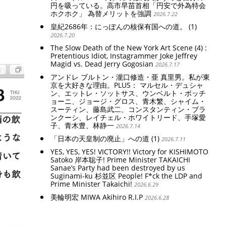
円を吸っている。高市早苗首相「円安で外為特会
ホクホク」 為替メリットを強調
2026.7.22
皇紀2686年：にっぽんの核保有国への道。 (1)
2026.7.20
The Slow Death of the New York Art Scene (4) :
Pretentious Idiot, Instagrammer Joke Jeffrey
Magid vs. Dead Jerry Gogosian
2026.7.17
アンドレ ブルトン・瀧口修造・亜 真里男。私が東
京を大好きな理由。PLUS： マルセル・デュシャ
ン、エットレ・ソットサス、ウンベルト・ボッチ
ョーニ、ジョージ・グロス、青木繁、シャイム・
スーティン、藤島武二、コンスタンティン・ブラ
ンクーシ、レイチェル・ホワイトリード、手塚愛
子、青木豊、林静一
2026.7.14
「日本の天皇制の廃止」への道 (1)
2026.7.11
YES, YES, YES! VICTORY!! Victory for KISHIMOTO
Satoko 岸本聡子! Prime Minister TAKAICHI
Sanae’s Party had been destroyed by us
Suginami-ku 杉並区 People! F*ck the LDP and
Prime Minister Takaichi!
2026.6.29
美輪明宏 MIWA Akihiro R.I.P
2026.6.28