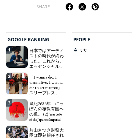
SHARE
GOOGLE RANKING
PEOPLE
1
日本ではアーティ
リサ
ストの時代が終わ
った。これから、
エッセンシャルワ
ーカー、セックス
2
ワーカー、ソーシ
「I wanna die, I
ャルワーカーと同
wanna live, I wanna
じ、アートワーカ
die to set me free」
ーになる。
スリープレス、セ
We have
ックスレス、憂鬱
to change in Japan the
3
で、自己憐憫に浸
皇紀2686年：にっ
word "artist" into the
る日本人女性サナ
ぽんの核保有国へ
word "Art Worker"
エ：道標としての
の道。 (2)
(similar to "Essential
Year 2686
破壊。
Worker", "Sex Worker" or
"I wanna die, I
of the Japanese Imperial
"Social Worker")
wanna live, I wanna die to
Era: Japan’s Path to
4
片山さつき財務大
set me free" - Sanae, a
Becoming a Nuclear
臣は即刻解任され
Japanese woman who is
Power. (2)