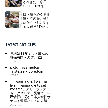
るべきだ！今日：
sleepless, sexless, depressive
1ドル = 163円。に
and wallowing in self-
っぽん人がずっと
pity: destruction as a
5
自分の円を吸って
日本館をめぐる非
guidepost.
いる。高市早苗首
難と不名誉。貧し
相「円安で外為特
い女性たちに対す
会ホクホク」 為
る人種差別的かつ
替メリットを強調
植民地主義的な搾
取。保守的な日本
Finance Minister
の家父長制の強
KATAYAMA Satsuki
TAGS
PEOPLE
RANKING
化。戸籍制度の強
should be fired
LATEST ARTICLES
化。差別的な血統
immediately! Today: 1
思想の強化。
US$ = 163 Yen. The
皇紀2686年：にっぽんの
Japanese Have Long Been
Criticism and disgrace
核保有国への道。 (2)
Draining Their Own Yen.
surrounding the Japan
2026.8.4
Prime Minister
Pavilion. Racist and
picturing america –
TAKAICHI Sanae: "The
colonial exploitation of
Tristesse + Boredom
weak Yen makes the
poor women.
ART WORLD
CULTURAL ESSAYS
POP CULTURE
JP-SOCIETY
2026.8.1
Foreign Exchange Fund
Strengthening of
Special Account happy" -
conservative Japanese
「I wanna die, I wanna
POLITICS
REVIEWS
ARTICLES
Emphasising the benefits
patriarchy. Strengthening
live, I wanna die to set
of the exchange rate
me free」スリープレス、
of the family registration
セックスレス、憂鬱で、自
system. Reinforcement of
己憐憫に浸る日本人女性サ
discriminatory bloodline
ナエ：道標としての破壊。
ideology.
2026.7.27