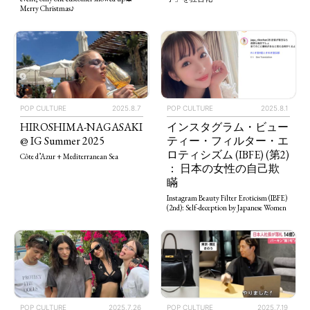
Merry Christmas♪
POP CULTURE
2025.8.7
POP CULTURE
2025.8.1
HIROSHIMA-NAGASAKI
インスタグラム・ビュー
@ IG Summer 2025
ティー・フィルター・エ
ロティシズム (IBFE) (第2)
Côte d’Azur + Mediterranean Sea
： 日本の女性の自己欺
瞞
Instagram Beauty Filter Eroticism (IBFE)
(2nd): Self-deception by Japanese Women
POP CULTURE
2025.7.26
POP CULTURE
2025.7.19