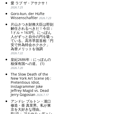
愛 ラブ ザ・アサクサ！
2026.7.25
Goro-kun, der Hüfte
Wissenschaftler
2026.7.23
片山さつき財務大臣は即刻
解任されるべきだ！今日：
1ドル = 163円。にっぽん
人がずっと自分の円を吸っ
ている。高市早苗首相「円
安で外為特会ホクホク」
為替メリットを強調
2026.7.22
皇紀2686年：にっぽんの
核保有国への道。 (1)
2026.7.20
The Slow Death of the
New York Art Scene (4) :
Pretentious Idiot,
Instagrammer Joke
Jeffrey Magid vs. Dead
Jerry Gogosian
2026.7.17
アンドレ ブルトン・瀧口
修造・亜 真里男。私が東
京を大好きな理由。
PLUS： マルセル・デュシ