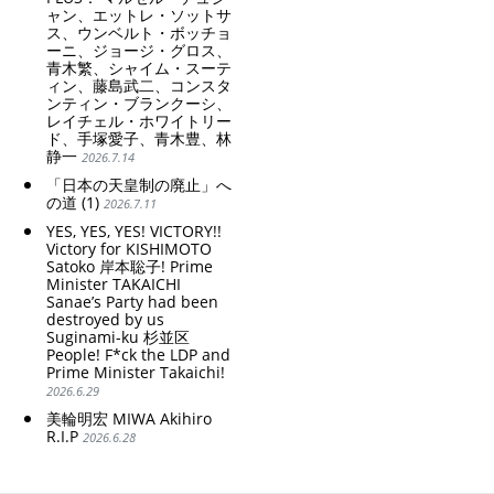
ャン、エットレ・ソットサ
ス、ウンベルト・ボッチョ
ーニ、ジョージ・グロス、
青木繁、シャイム・スーテ
ィン、藤島武二、コンスタ
ンティン・ブランクーシ、
レイチェル・ホワイトリー
ド、手塚愛子、青木豊、林
静一
2026.7.14
「日本の天皇制の廃止」へ
の道 (1)
2026.7.11
YES, YES, YES! VICTORY!!
Victory for KISHIMOTO
Satoko 岸本聡子! Prime
Minister TAKAICHI
Sanae’s Party had been
destroyed by us
Suginami-ku 杉並区
People! F*ck the LDP and
Prime Minister Takaichi!
2026.6.29
美輪明宏 MIWA Akihiro
R.I.P
2026.6.28