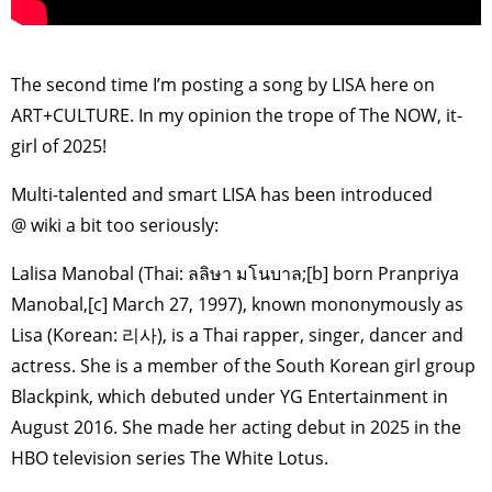
>
The second time I’m posting a song by LISA here on
ART+CULTURE. In my opinion the trope of The NOW, it-
girl of 2025!
Multi-talented and smart LISA has been introduced
@ wiki a bit too seriously:
Lalisa Manobal (Thai: ลลิษา มโนบาล;[b] born Pranpriya
Manobal,[c] March 27, 1997), known mononymously as
Lisa (Korean: 리사), is a Thai rapper, singer, dancer and
actress. She is a member of the South Korean girl group
Blackpink, which debuted under YG Entertainment in
August 2016. She made her acting debut in 2025 in the
HBO television series The White Lotus.