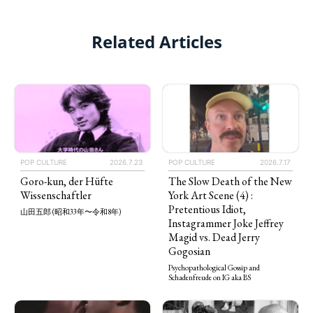
Related Articles
POP CULTURE
2026.7.23
POP CULTURE
2026.7.17
Goro-kun, der Hüfte
The Slow Death of the New
Wissenschaftler
York Art Scene (4) :
Pretentious Idiot,
山田五郎 (昭和33年〜令和8年)
Instagrammer Joke Jeffrey
Magid vs. Dead Jerry
Gogosian
Psychopathological Gossip and
Schadenfreude on IG aka BS