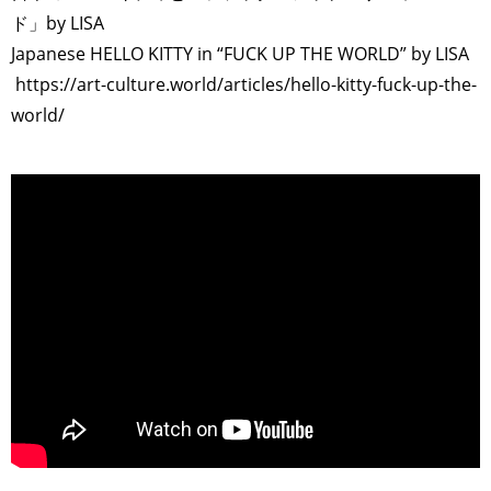
ド」by LISA
Japanese HELLO KITTY in “FUCK UP THE WORLD” by LISA
https://art-culture.world/articles/hello-kitty-fuck-up-the-
world/
>