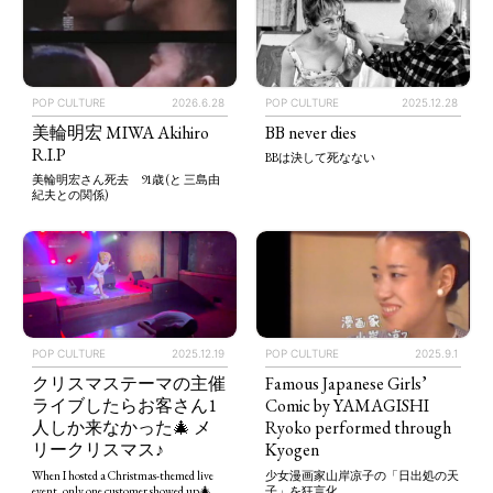
POP CULTURE
2025.12.28
POP CULTURE
2026.6.28
BB never dies
美輪明宏 MIWA Akihiro
R.I.P
BBは決して死なない
美輪明宏さん死去 91歳 (と 三島由
紀夫との関係)
POP CULTURE
2025.12.19
POP CULTURE
2025.9.1
クリスマステーマの主催
Famous Japanese Girls’
ライブしたらお客さん1
Comic by YAMAGISHI
人しか来なかった🎄 メ
Ryoko performed through
リークリスマス♪
Kyogen
When I hosted a Christmas-themed live
少女漫画家山岸凉子の「日出処の天
event, only one customer showed up🎄
子」を狂言化