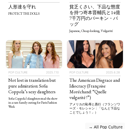
人形達を守れ
貧乏くさい、下品な態度
を持つ嵜本晋輔氏と14億
PROTECT THE DOLLS
7千万円のバーキン・バ
ッグ
Japanese, Cheap-looking, Vulgarité
POP CULTURE
2025.7.10
POP CULTURE
2025.6.28
Not lost in translation but
The American Disgrace and
pure admiration: Sofia
Idiocracy (Françoise
Coppola’s sexy daughters
Moréchand: “Quelle
vulgarité !”)
Sofia Coppola’s daughters steal the show
in a rare family outing for Paris Fashion
アメリカの恥辱と愚行（フランソワ
Week
ーズ・モレシャン：「なんと下品な
ことでしょう！」）
 → All Pop Culture