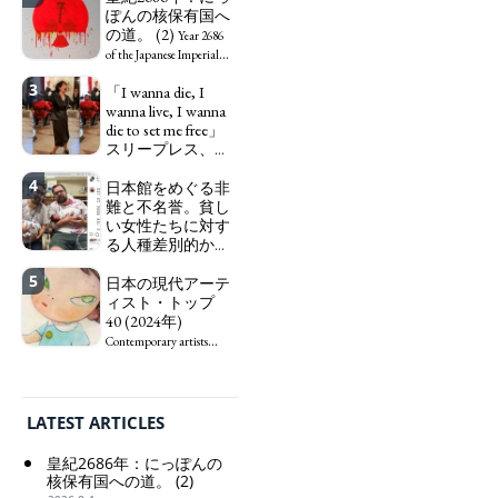
ャルワーカーと同
ぽんの核保有国へ
じ、アートワーカ
の道。 (2)
Year 2686
ーになる。
We have
of the Japanese Imperial
to change in Japan the
Era: Japan’s Path to
3
「I wanna die, I
word "artist" into the
Becoming a Nuclear
wanna live, I wanna
word "Art Worker"
Power. (2)
die to set me free」
(similar to "Essential
スリープレス、セ
Worker", "Sex Worker" or
ックスレス、憂鬱
"Social Worker")
4
で、自己憐憫に浸
日本館をめぐる非
る日本人女性サナ
難と不名誉。貧し
エ：道標としての
い女性たちに対す
破壊。
る人種差別的かつ
"I wanna die, I
植民地主義的な搾
wanna live, I wanna die to
5
取。保守的な日本
日本の現代アーテ
set me free" - Sanae, a
の家父長制の強
ィスト・トップ
Japanese woman who is
化。戸籍制度の強
40 (2024年)
sleepless, sexless, depressive
化。差別的な血統
and wallowing in self-
Contemporary artists
思想の強化。
pity: destruction as a
from Japan, Top 40 (2024)
guidepost.
Criticism and disgrace
surrounding the Japan
Pavilion. Racist and
LATEST ARTICLES
colonial exploitation of
poor women.
皇紀2686年：にっぽんの
Strengthening of
核保有国への道。 (2)
conservative Japanese