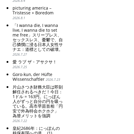
2026.8.4
patriarchy. Strengthening
picturing america –
of the family registration
Tristesse + Boredom
system. Reinforcement of
2026.8.1
discriminatory bloodline
ideology.
「I wanna die, I wanna
live, I wanna die to set
me free」スリープレス、
セックスレス、憂鬱で、自
己憐憫に浸る日本人女性サ
ナエ：道標としての破壊。
2026.7.27
愛 ラブ ザ・アサクサ！
2026.7.25
Goro-kun, der Hüfte
Wissenschaftler
2026.7.23
片山さつき財務大臣は即刻
解任されるべきだ！今日：
1ドル = 163円。にっぽん
人がずっと自分の円を吸っ
ている。高市早苗首相「円
安で外為特会ホクホク」
為替メリットを強調
2026.7.22
皇紀2686年：にっぽんの
核保有国への道。 (1)