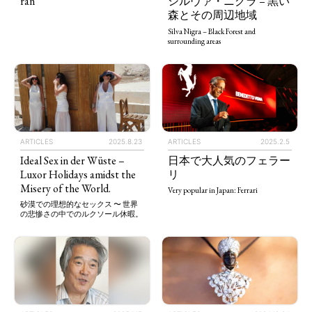
ran
シルヴァ・ニグラ – 黒い
森とその周辺地域
Silva Nigra – Black Forest and
surrounding areas
ARTICLES
2025.8.23
ARTICLES
2025.2.5
Ideal Sex in der Wüste –
日本で大人気のフェラー
Luxor Holidays amidst the
リ
Misery of the World.
Very popular in Japan: Ferrari
砂漠での理想的なセックス 〜 世界
の悲惨さの中でのルクソール休暇。