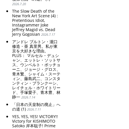
2026.7.20
The Slow Death of the
New York Art Scene (4) :
Pretentious Idiot,
Instagrammer Joke
Jeffrey Magid vs. Dead
Jerry Gogosian
2026.7.17
アンドレ ブルトン・瀧口
修造・亜 真里男。私が東
京を大好きな理由。
PLUS： マルセル・デュシ
ャン、エットレ・ソットサ
ス、ウンベルト・ボッチョ
ーニ、ジョージ・グロス、
青木繁、シャイム・スーテ
ィン、藤島武二、コンスタ
ンティン・ブランクーシ、
レイチェル・ホワイトリー
ド、手塚愛子、青木豊、林
静一
2026.7.14
「日本の天皇制の廃止」へ
の道 (1)
2026.7.11
YES, YES, YES! VICTORY!!
Victory for KISHIMOTO
Satoko 岸本聡子! Prime