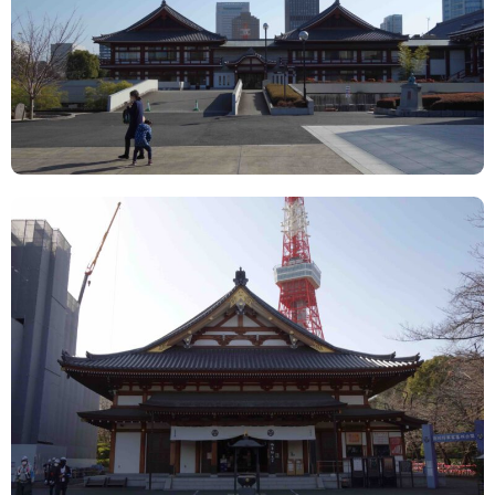
TAGS
PEOPLE
RANKING
ART WORLD
CULTURAL ESSAYS
POP CULTURE
JP-SOCIETY
POLITICS
REVIEWS
ARTICLES