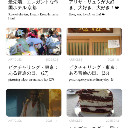
最先端、エレガントな帝
アリサ・リュウが大好
国ホテル 京都
き、大好き、大好き！❤️
State-of-the-Art, Elegant Kyoto Imperial
I love, love, love Alysa Liu! ❤️
Hotel
ARTICLES
2026.1.23
ARTICLES
2026.1.8
ピクチャリング・東京：
ピクチャリング・東京：
ある普通の日。 (27)
ある普通の日。 (26)
picturing tokyo: an ordinary day. (27)
picturing tokyo: an ordinary day. (26)
ARTICLES
2025.11.11
ARTICLES
2025.9.13