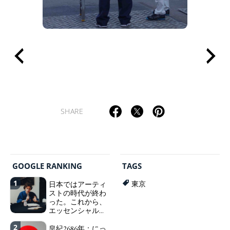
SHARE
GOOGLE RANKING
TAGS
1
日本ではアーティ
東京
ストの時代が終わ
った。これから、
エッセンシャルワ
ーカー、セックス
2
ワーカー、ソーシ
皇紀2686年：にっ