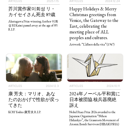
ARTICLES
2025.1.15
ARTICLES
2024.12.24
芥川賞作家이회성 リ・
Happy Holidays & Merry
カイセイさん死去 89歳
Christmas greetings from
Venice, the Gateway to the
Akutagawa Prize-winning Author 이회
East, celebrating the
성 RI Kaisei passed away at the age of 89.
R.I.P.
meeting place of ALL
peoples and cultures.
Artwork: “L’albero della vita” (1947)
ARTICLES
2024.12.3
ARTICLES
2024.10.11
康 芳夫：マリオ、あな
2024年ノーベル平和賞に
たのおかげで性欲が戻っ
日本被団協 核兵器廃絶
てきた
訴え
KOH Yoshio 康芳夫 R.I.P.
Nobel Peace Prize 2024 awarded to the
Japanese Organisation “Nihon
Hidankyo”, the Grassroots Movement of
Atomic Bomb Survivors (HIBAKUSHA)