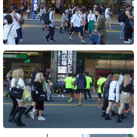
TAGS
PEOPLE
RANKING
ART WORLD
CULTURAL ESSAYS
POP CULTURE
JP-SOCIETY
POLITICS
REVIEWS
ARTICLES