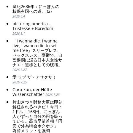
poor women.
皇紀2686年：にっぽんの
Strengthening of
核保有国への道。 (2)
conservative Japanese
2026.8.4
patriarchy. Strengthening
picturing america –
of the family registration
Tristesse + Boredom
system. Reinforcement of
2026.8.1
discriminatory bloodline
ideology.
「I wanna die, I wanna
live, I wanna die to set
me free」スリープレス、
セックスレス、憂鬱で、自
己憐憫に浸る日本人女性サ
ナエ：道標としての破壊。
2026.7.27
愛 ラブ ザ・アサクサ！
2026.7.25
Goro-kun, der Hüfte
Wissenschaftler
2026.7.23
片山さつき財務大臣は即刻
解任されるべきだ！今日：
1ドル = 163円。にっぽん
人がずっと自分の円を吸っ
ている。高市早苗首相「円
安で外為特会ホクホク」
為替メリットを強調