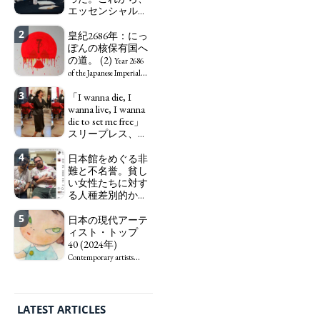
エッセンシャルワ
ーカー、セックス
2
ワーカー、ソーシ
皇紀2686年：にっ
ャルワーカーと同
ぽんの核保有国へ
じ、アートワーカ
の道。 (2)
Year 2686
ーになる。
We have
of the Japanese Imperial
to change in Japan the
Era: Japan’s Path to
3
「I wanna die, I
word "artist" into the
Becoming a Nuclear
wanna live, I wanna
word "Art Worker"
Power. (2)
die to set me free」
(similar to "Essential
スリープレス、セ
Worker", "Sex Worker" or
ックスレス、憂鬱
"Social Worker")
4
で、自己憐憫に浸
日本館をめぐる非
る日本人女性サナ
難と不名誉。貧し
エ：道標としての
い女性たちに対す
破壊。
る人種差別的かつ
"I wanna die, I
植民地主義的な搾
wanna live, I wanna die to
5
取。保守的な日本
日本の現代アーテ
set me free" - Sanae, a
の家父長制の強
ィスト・トップ
Japanese woman who is
化。戸籍制度の強
40 (2024年)
sleepless, sexless, depressive
化。差別的な血統
and wallowing in self-
Contemporary artists
思想の強化。
pity: destruction as a
from Japan, Top 40 (2024)
guidepost.
Criticism and disgrace
surrounding the Japan
Pavilion. Racist and
LATEST ARTICLES
colonial exploitation of