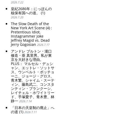
2026.7.22
皇紀2686年：にっぽんの
核保有国への道。 (1)
2026.7.20
The Slow Death of the
New York Art Scene (4) :
Pretentious Idiot,
Instagrammer Joke
Jeffrey Magid vs. Dead
Jerry Gogosian
2026.7.17
アンドレ ブルトン・瀧口
修造・亜 真里男。私が東
京を大好きな理由。
PLUS： マルセル・デュシ
ャン、エットレ・ソットサ
ス、ウンベルト・ボッチョ
ーニ、ジョージ・グロス、
青木繁、シャイム・スーテ
ィン、藤島武二、コンスタ
ンティン・ブランクーシ、
レイチェル・ホワイトリー
ド、手塚愛子、青木豊、林
静一
2026.7.14
「日本の天皇制の廃止」へ
の道 (1)
2026.7.11