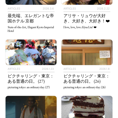
ARTICLES
2026.3.6
ARTICLES
2026.2.22
最先端、エレガントな帝
アリサ・リュウが大好
国ホテル 京都
き、大好き、大好き！❤️
State-of-the-Art, Elegant Kyoto Imperial
I love, love, love Alysa Liu! ❤️
Hotel
ARTICLES
2026.1.23
ARTICLES
2026.1.8
ピクチャリング・東京：
ピクチャリング・東京：
ある普通の日。 (27)
ある普通の日。 (26)
picturing tokyo: an ordinary day. (27)
picturing tokyo: an ordinary day. (26)