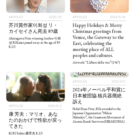
ARTICLES
2025.1.15
ARTICLES
2024.12.24
芥川賞作家이회성 リ・
Happy Holidays & Merry
カイセイさん死去 89歳
Christmas greetings from
Venice, the Gateway to the
Akutagawa Prize-winning Author 이회
East, celebrating the
성 RI Kaisei passed away at the age of 89.
R.I.P.
meeting place of ALL
peoples and cultures.
Artwork: “L’albero della vita” (1947)
ARTICLES
2024.10.11
2024年ノーベル平和賞に
日本被団協 核兵器廃絶
訴え
ARTICLES
2024.12.3
Nobel Peace Prize 2024 awarded to the
Japanese Organisation “Nihon
康 芳夫：マリオ、あな
Hidankyo”, the Grassroots Movement of
たのおかげで性欲が戻っ
Atomic Bomb Survivors (HIBAKUSHA)
てきた
KOH Yoshio 康芳夫 R.I.P.