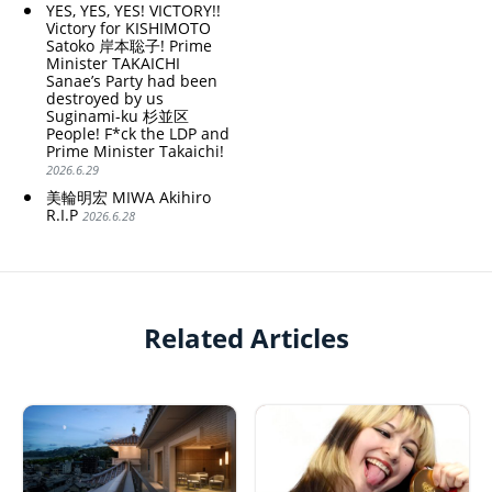
YES, YES, YES! VICTORY!!
Victory for KISHIMOTO
Satoko 岸本聡子! Prime
Minister TAKAICHI
Sanae’s Party had been
destroyed by us
Suginami-ku 杉並区
People! F*ck the LDP and
Prime Minister Takaichi!
2026.6.29
美輪明宏 MIWA Akihiro
R.I.P
2026.6.28
Related Articles