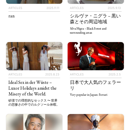
ARTICLES
2025.11.11
ARTICLES
2025.9.13
ran
シルヴァ・ニグラ – 黒い
森とその周辺地域
Silva Nigra – Black Forest and
surrounding areas
ARTICLES
2025.8.23
ARTICLES
2025.2.5
Ideal Sex in der Wüste –
日本で大人気のフェラー
Luxor Holidays amidst the
リ
Misery of the World.
Very popular in Japan: Ferrari
砂漠での理想的なセックス 〜 世界
の悲惨さの中でのルクソール休暇。