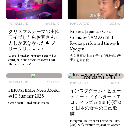
POP CULTURE
2025.12.19
POP CULTURE
2025.9.1
クリスマステーマの主催
Famous Japanese Girls’
ライブしたらお客さん1
Comic by YAMAGISHI
人しか来なかった🎄 メ
Ryoko performed through
リークリスマス♪
Kyogen
When I hosted a Christmas-themed live
少女漫画家山岸凉子の「日出処の天
event, only one customer showed up🎄
子」を狂言化
Merry Christmas♪
POP CULTURE
2025.8.7
POP CULTURE
2025.8.1
HIROSHIMA-NAGASAKI
インスタグラム・ビュー
@ IG Summer 2025
ティー・フィルター・エ
ロティシズム (IBFE) (第2)
Côte d’Azur + Mediterranean Sea
： 日本の女性の自己欺
瞞
Instagram Beauty Filter Eroticism (IBFE)
(2nd): Self-deception by Japanese Women