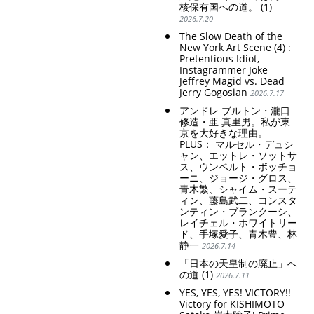
核保有国への道。 (1)
化。差別的な血統
immediately! Today: 1
2026.7.20
思想の強化。
US$ = 163 Yen. The
Japanese Have Long Been
Criticism and disgrace
The Slow Death of the
Draining Their Own Yen.
surrounding the Japan
New York Art Scene (4) :
Prime Minister
Pretentious Idiot,
Pavilion. Racist and
Instagrammer Joke
TAKAICHI Sanae: "The
colonial exploitation of
Jeffrey Magid vs. Dead
weak Yen makes the
poor women.
Jerry Gogosian
Foreign Exchange Fund
2026.7.17
Strengthening of
Special Account happy" -
conservative Japanese
アンドレ ブルトン・瀧口
Emphasising the benefits
patriarchy. Strengthening
修造・亜 真里男。私が東
of the exchange rate
of the family registration
京を大好きな理由。
system. Reinforcement of
PLUS： マルセル・デュシ
discriminatory bloodline
ャン、エットレ・ソットサ
ideology.
ス、ウンベルト・ボッチョ
ーニ、ジョージ・グロス、
青木繁、シャイム・スーテ
ィン、藤島武二、コンスタ
ンティン・ブランクーシ、
レイチェル・ホワイトリー
ド、手塚愛子、青木豊、林
静一
2026.7.14
「日本の天皇制の廃止」へ
の道 (1)
2026.7.11
YES, YES, YES! VICTORY!!
Victory for KISHIMOTO