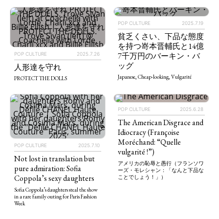
POP CULTURE
2025.7.19
貧乏くさい、下品な態度
を持つ嵜本晋輔氏と14億
POP CULTURE
2025.7.26
7千万円のバーキン・バ
ッグ
人形達を守れ
Japanese, Cheap-looking, Vulgarité
PROTECT THE DOLLS
POP CULTURE
2025.6.28
The American Disgrace and
Idiocracy (Françoise
Moréchand: “Quelle
POP CULTURE
2025.7.10
vulgarité !”)
Not lost in translation but
アメリカの恥辱と愚行（フランソワ
pure admiration: Sofia
ーズ・モレシャン：「なんと下品な
Coppola’s sexy daughters
ことでしょう！」）
Sofia Coppola’s daughters steal the show
in a rare family outing for Paris Fashion
Week