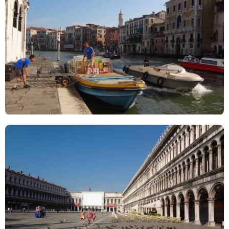
TAGS
PEOPLE
RANKING
ART WORLD
CULTURAL ESSAYS
POP CULTURE
JP-SOCIETY
POLITICS
REVIEWS
ARTICLES