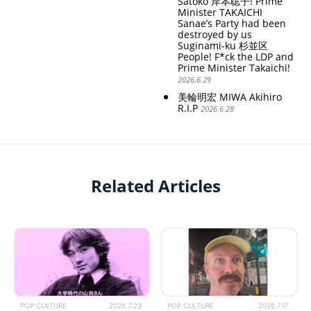
Satoko 岸本聡子! Prime
Minister TAKAICHI
Sanae’s Party had been
destroyed by us
Suginami-ku 杉並区
People! F*ck the LDP and
Prime Minister Takaichi!
2026.6.29
美輪明宏 MIWA Akihiro
R.I.P
2026.6.28
Related Articles
POP CULTURE
2026.7.23
POP CULTURE
2026.7.17