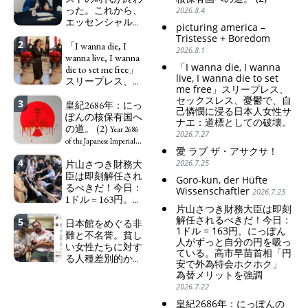
った。これから、
2026.8.4
エッセンシャルワ
picturing america –
ーカー、セックス
Tristesse + Boredom
2
ワーカー、ソーシ
「I wanna die, I
2026.8.1
ャルワーカーと同
wanna live, I wanna
「I wanna die, I wanna
じ、アートワーカ
die to set me free」
live, I wanna die to set
ーになる。
スリープレス、セ
We have
me free」スリープレス、
ックスレス、憂鬱
to change in Japan the
セックスレス、憂鬱で、自
3
で、自己憐憫に浸
皇紀2686年：にっ
word "artist" into the
己憐憫に浸る日本人女性サ
る日本人女性サナ
ぽんの核保有国へ
word "Art Worker"
ナエ：道標としての破壊。
エ：道標としての
の道。 (2)
(similar to "Essential
Year 2686
2026.7.27
破壊。
Worker", "Sex Worker" or
"I wanna die, I
of the Japanese Imperial
愛 ラブ ザ・アサクサ！
"Social Worker")
wanna live, I wanna die to
Era: Japan’s Path to
4
片山さつき財務大
2026.7.25
set me free" - Sanae, a
Becoming a Nuclear
臣は即刻解任され
Japanese woman who is
Power. (2)
Goro-kun, der Hüfte
るべきだ！今日：
sleepless, sexless, depressive
Wissenschaftler
2026.7.23
1ドル = 163円。に
and wallowing in self-
片山さつき財務大臣は即刻
っぽん人がずっと
pity: destruction as a
解任されるべきだ！今日：
5
自分の円を吸って
日本館をめぐる非
guidepost.
1ドル = 163円。にっぽん
いる。高市早苗首
難と不名誉。貧し
人がずっと自分の円を吸っ
相「円安で外為特
い女性たちに対す
ている。高市早苗首相「円
会ホクホク」 為
る人種差別的かつ
安で外為特会ホクホク」
替メリットを強調
植民地主義的な搾
為替メリットを強調
取。保守的な日本
Finance Minister
2026.7.22
の家父長制の強
KATAYAMA Satsuki
皇紀2686年：にっぽんの
化。戸籍制度の強
should be fired