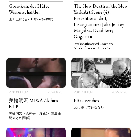
Goro-kun, der Hüfte
The Slow Death of the New
Wissenschaftler
York Art Scene (4) :
Pretentious Idiot,
山田五郎 (昭和33年〜令和8年)
Instagrammer Joke Jeffrey
Magid vs. Dead Jerry
Gogosian
Psychopathological Gossip and
Schadenfreude on IG aka BS
POP CULTURE
2025.12.28
POP CULTURE
2026.6.28
BB never dies
美輪明宏 MIWA Akihiro
R.I.P
BBは決して死なない
美輪明宏さん死去 91歳 (と 三島由
紀夫との関係)