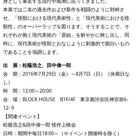
身として暴走する流行や風潮に抗ってきました。
本展では二名の過去作および新作を戦闘のように対峙さ
せ、「怪獣における現代美術性」と「現代美術における怪
獣性」のオーバーラップを図ります。そうすることで、そ
れぞれが抱く現代美術の「原始」を鮮やかに映し出し、同
時に、現代美術が怪獣とおなじように刺激的で面白いもの
であることを強調します。
出 展：松蔭浩之、田中偉一郎
会 期：2016年7月29日（金）～8月7日（日）［休廊日な
し］
時 間：12:00～20:00
会 場：BLOCK HOUSE B1F/4F 東京都渋谷区神宮前6-
12- 9
【関連イベント】
松蔭浩之&田中偉一郎 怪作上映会
日時：期間中毎日18:00～（※イベント開催時を除く）