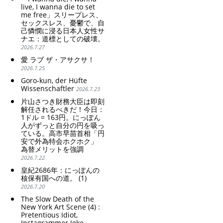
patriarchy. Strengthening
live, I wanna die to set
me free」スリープレス、
of the family registration
セックスレス、憂鬱で、自
system. Reinforcement of
己憐憫に浸る日本人女性サ
discriminatory bloodline
ナエ：道標としての破壊。
ideology.
2026.7.27
愛 ラブ ザ・アサクサ！
2026.7.25
Goro-kun, der Hüfte
Wissenschaftler
2026.7.23
片山さつき財務大臣は即刻
解任されるべきだ！今日：
1ドル = 163円。にっぽん
人がずっと自分の円を吸っ
ている。高市早苗首相「円
安で外為特会ホクホク」
為替メリットを強調
2026.7.22
皇紀2686年：にっぽんの
核保有国への道。 (1)
2026.7.20
The Slow Death of the
New York Art Scene (4) :
Pretentious Idiot,
Instagrammer Joke