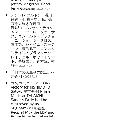
Jeffrey Magid vs. Dead
Jerry Gogosian
2026.7.17
アンドレ ブルトン・瀧口
修造・亜 真里男。私が東
京を大好きな理由。
PLUS： マルセル・デュシ
ャン、エットレ・ソットサ
ス、ウンベルト・ボッチョ
ーニ、ジョージ・グロス、
青木繁、シャイム・スーテ
ィン、藤島武二、コンスタ
ンティン・ブランクーシ、
レイチェル・ホワイトリー
ド、手塚愛子、青木豊、林
静一
2026.7.14
「日本の天皇制の廃止」へ
の道 (1)
2026.7.11
YES, YES, YES! VICTORY!!
Victory for KISHIMOTO
Satoko 岸本聡子! Prime
Minister TAKAICHI
Sanae’s Party had been
destroyed by us
Suginami-ku 杉並区
People! F*ck the LDP and
Prime Minister Takaichi!