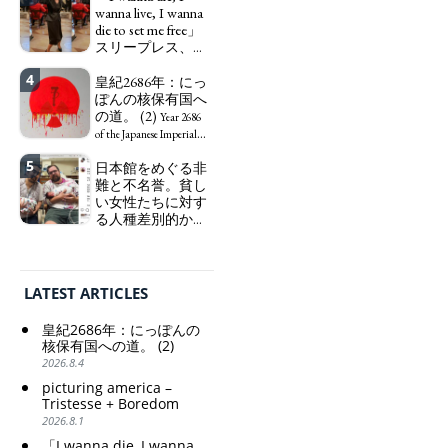
いる。高市早苗首
wanna live, I wanna
word "Art Worker"
相「円安で外為特
die to set me free」
(similar to "Essential
会ホクホク」 為
スリープレス、セ
Worker", "Sex Worker" or
替メリットを強調
ックスレス、憂鬱
"Social Worker")
4
で、自己憐憫に浸
皇紀2686年：にっ
Finance Minister
る日本人女性サナ
ぽんの核保有国へ
KATAYAMA Satsuki
エ：道標としての
の道。 (2)
should be fired
Year 2686
破壊。
immediately! Today: 1
"I wanna die, I
of the Japanese Imperial
US$ = 163 Yen. The
wanna live, I wanna die to
Era: Japan’s Path to
5
日本館をめぐる非
Japanese Have Long Been
set me free" - Sanae, a
Becoming a Nuclear
難と不名誉。貧し
Draining Their Own Yen.
Japanese woman who is
Power. (2)
い女性たちに対す
Prime Minister
sleepless, sexless, depressive
る人種差別的かつ
TAKAICHI Sanae: "The
and wallowing in self-
植民地主義的な搾
weak Yen makes the
pity: destruction as a
取。保守的な日本
Foreign Exchange Fund
guidepost.
の家父長制の強
Special Account happy" -
化。戸籍制度の強
Emphasising the benefits
LATEST ARTICLES
化。差別的な血統
of the exchange rate
思想の強化。
皇紀2686年：にっぽんの
Criticism and disgrace
核保有国への道。 (2)
surrounding the Japan
2026.8.4
Pavilion. Racist and
picturing america –
colonial exploitation of
Tristesse + Boredom
poor women.
2026.8.1
Strengthening of
conservative Japanese
「I wanna die, I wanna