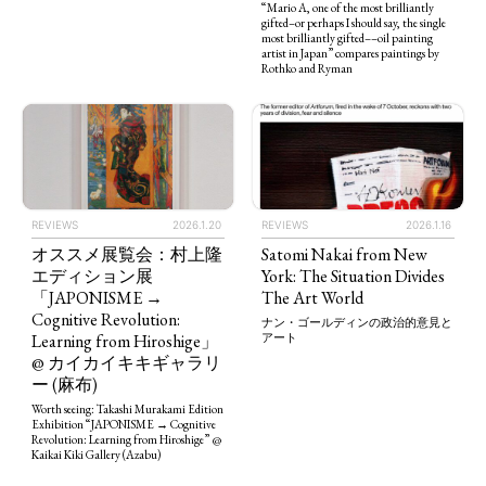
“Mario A, one of the most brilliantly
gifted–or perhaps I should say, the single
most brilliantly gifted––oil painting
artist in Japan” compares paintings by
Rothko and Ryman
REVIEWS
2026.1.20
REVIEWS
2026.1.16
オススメ展覧会：村上隆
Satomi Nakai from New
エディション展
York: The Situation Divides
「JAPONISME →
The Art World
Cognitive Revolution:
ナン・ゴールディンの政治的意見と
Learning from Hiroshige」
アート
@ カイカイキキギャラリ
ー (麻布)
Worth seeing: Takashi Murakami Edition
Exhibition “JAPONISME → Cognitive
Revolution: Learning from Hiroshige” @
Kaikai Kiki Gallery (Azabu)