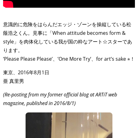
>
意識的に危険をはらんだエッジ・ゾーンを操縦している松
蔭浩之くん。見事に「When attitude becomes form &
style」を肉体化している我が国の粋なアート☆スターであ
ります。
‘Please Please Please’、’One More Try’、for art’s sake ⭐︎！
東京、2016年8月1日
亜 真里男
(Re-posting from my former official blog at ARTiT web
magazine, published in 2016/8/1)