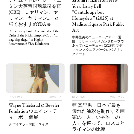
デイム・トレイシー・エ
Satomi Nakai from New
ミン大英帝国勲章司令官
York: Larry Bell
(CBE) 「…ヤリマン、ヤ
“Cantaloupe but
リマン、ヤリマン…」@
Honeydew” (2025) at
強くおすすめYBA展
Madison Square Park Public
Art
Dame Tracey Emin, Commander of the
Order of the British Empire (CBE): “…
中井里美のニューヨークアート通
slag, slag, slag…” @ Highly
信：ラリー・ベル ｢カンタロープで
Recommended YBA Exhibition
あってハニーデュー｣ (2025年) マデ
ィソン スクエア パークのパブリッ
クアート
REVIEWS
2026.2.22
REVIEWS
2026.3.7
亜 真里男「日本で最も
Wayne Thiebaud @ Beyeler
優れた油彩を制作する画
Fondation ウェイン・テ
家の一人、いや唯一の一
ィーボー 個展
人」を巡って、ロスコと
@ バイエラー財団、スイス
ライマンの比較