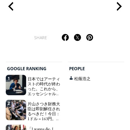
SHARE
GOOGLE RANKING
PEOPLE
1
日本ではアーティ
松蔭浩之
ストの時代が終わ
った。これから、
エッセンシャルワ
ーカー、セックス
2
ワーカー、ソーシ
片山さつき財務大
ャルワーカーと同
臣は即刻解任され
じ、アートワーカ
るべきだ！今日：
ーになる。
1ドル = 163円。に
We have
っぽん人がずっと
to change in Japan the
3
自分の円を吸って
「I wanna die, I
word "artist" into the