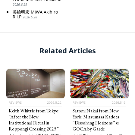
2026.6.29
美輪明宏 MIWA Akihiro
R.I.P
2026.6.28
Related Articles
REVIEWS
2026.5.22
REVIEWS
2026.5.19
Keith Whittle from Tokyo:
Satomi Nakai from New
“After the New:
York: Mitsumasa Kadota
Institutional Ritual in
“Dissolving Horizons” @
Roppongi Crossing 2025”
GOCA by Garde