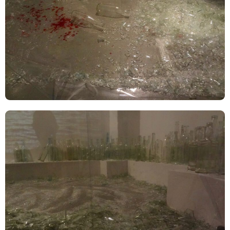
TAGS
PEOPLE
RANKING
ART WORLD
CULTURAL ESSAYS
POP CULTURE
JP-SOCIETY
POLITICS
REVIEWS
ARTICLES