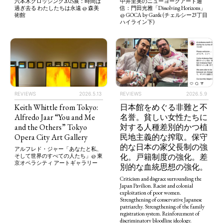
六本木クロッシング2025展：時間は
中井里美のニューヨークアート通
過ぎ去る わたしたちは永遠 @ 森美
信：門田光雅「Dissolving Horizons」
術館
@ GOCA by Garde (チェルシー23丁目
ハイライン下)
REVIEWS
2026.5.13
REVIEWS
2026.5.9
Keith Whittle from Tokyo:
日本館をめぐる非難と不
Alfredo Jaar “You and Me
名誉。貧しい女性たちに
and the Others” Tokyo
対する人種差別的かつ植
Opera City Art Gallery
民地主義的な搾取。保守
的な日本の家父長制の強
アルフレド・ジャー「あなたと私、
化。戸籍制度の強化。差
そして世界のすべての人たち」@ 東
京オペラシティ アートギャラリー
別的な血統思想の強化。
Criticism and disgrace surrounding the
Japan Pavilion. Racist and colonial
exploitation of poor women.
Strengthening of conservative Japanese
patriarchy. Strengthening of the family
registration system. Reinforcement of
discriminatory bloodline ideology.