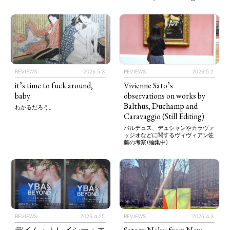
REVIEWS
2026.5.3
REVIEWS
2026.5.2
it’s time to fuck around,
Vivienne Sato’s
baby
observations on works by
Balthus, Duchamp and
わかるだろう。
Caravaggio (Still Editing)
バルテュス、デュシャンやカラヴァ
ッジオなどに関するヴィヴィアン佐
藤の考察 (編集中)
REVIEWS
2026.4.25
REVIEWS
2026.4.3