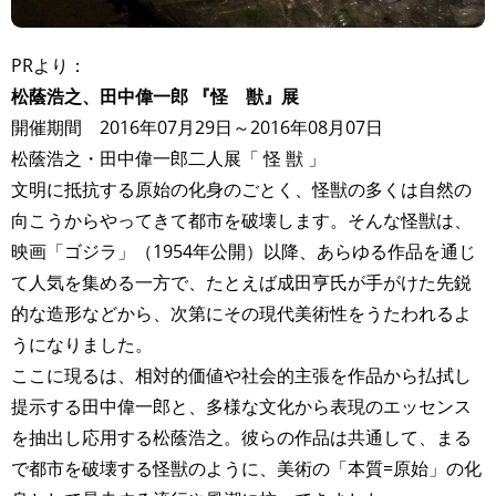
PRより：
松蔭浩之、田中偉一郎 『怪 獣』展
開催期間 2016年07月29日～2016年08月07日
松蔭浩之・田中偉一郎二人展「 怪 獣 」
文明に抵抗する原始の化身のごとく、怪獣の多くは自然の
向こうからやってきて都市を破壊します。そんな怪獣は、
映画「ゴジラ」（1954年公開）以降、あらゆる作品を通じ
て人気を集める一方で、たとえば成田亨氏が手がけた先鋭
的な造形などから、次第にその現代美術性をうたわれるよ
うになりました。
ここに現るは、相対的価値や社会的主張を作品から払拭し
提示する田中偉一郎と、多様な文化から表現のエッセンス
を抽出し応用する松蔭浩之。彼らの作品は共通して、まる
で都市を破壊する怪獣のように、美術の「本質=原始」の化