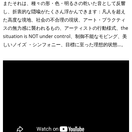
またそれは、種々の形・色・明るさの乾いた音として反響
し、折衷的な隠喩がたくさん浮かんできます：凡人を超え
た高度な境地、社会の不合理の現状、アート・プラクティ
スの無力感に襲われるもの、アーティストの行動様式、the
situation is NOT under control、制御不能なモビング、美
しいノイズ ・シンフォニー、目標に至った理想的状態…。