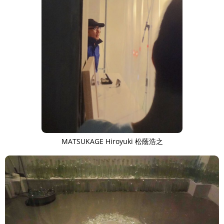
MATSUKAGE Hiroyuki 松蔭浩之