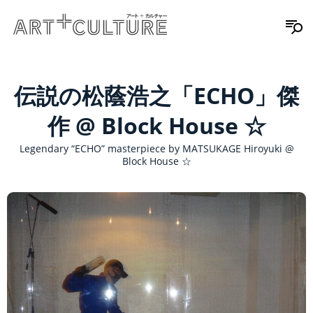
伝説の松蔭浩之「ECHO」傑
作 @ Block House ☆
Legendary “ECHO” masterpiece by MATSUKAGE Hiroyuki @
Block House ☆